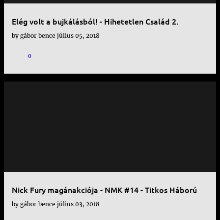
Elég volt a bujkálásból! - Hihetetlen Család 2.
by
gábor bence
július 05, 2018
0
Nick Fury magánakciója - NMK #14 - Titkos Háború
by
gábor bence
július 03, 2018