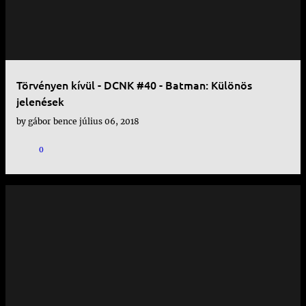
Törvényen kívül - DCNK #40 - Batman: Különös
jelenések
by
gábor bence
július 06, 2018
0