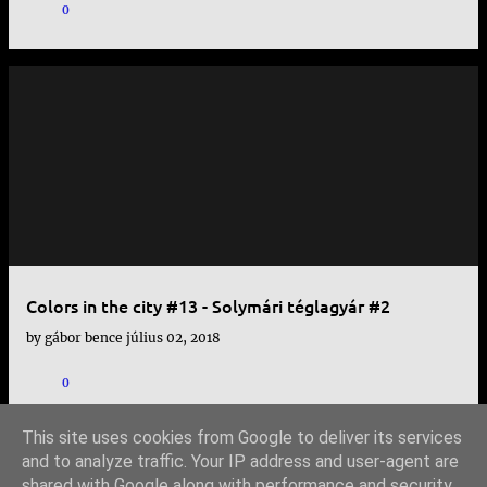
0
Colors in the city #13 - Solymári téglagyár #2
by
gábor bence
július 02, 2018
0
This site uses cookies from Google to deliver its services
and to analyze traffic. Your IP address and user-agent are
shared with Google along with performance and security