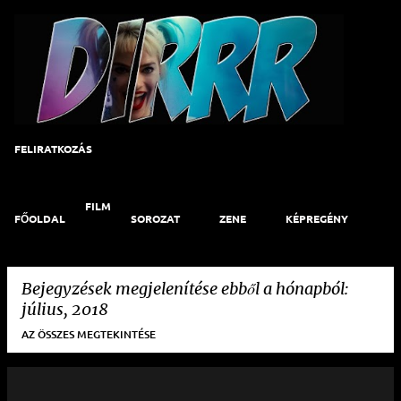
Ugrás a fő tartalomra
FELIRATKOZÁS
FILM
FŐOLDAL
SOROZAT
ZENE
KÉPREGÉNY
ART
KAPCSOLAT
Bejegyzések megjelenítése ebből a hónapból:
július, 2018
AZ ÖSSZES MEGTEKINTÉSE
B