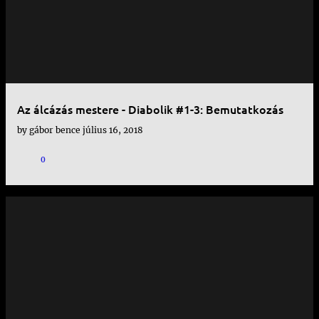
Az álcázás mestere - Diabolik #1-3: Bemutatkozás
by
gábor bence
július 16, 2018
0