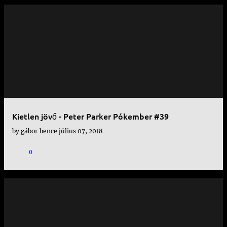
Kietlen jövő - Peter Parker Pókember #39
by
gábor bence
július 07, 2018
0