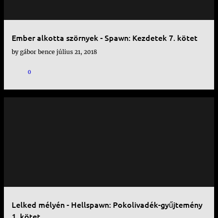
Ember alkotta szörnyek - Spawn: Kezdetek 7. kötet
by
gábor bence
július 21, 2018
0
Lelked mélyén - Hellspawn: Pokolivadék-gyűjtemény
1. kötet