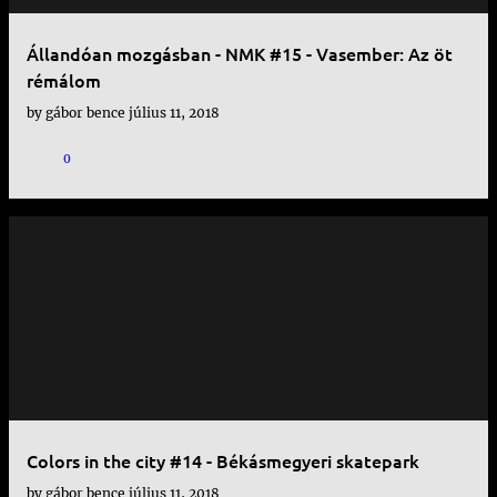
Állandóan mozgásban - NMK #15 - Vasember: Az öt
rémálom
by
gábor bence
július 11, 2018
0
Colors in the city #14 - Békásmegyeri skatepark
by
gábor bence
július 11, 2018