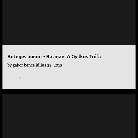
e
j
e
g
y
Beteges humor - Batman: A Gyilkos Tréfa
z
by
gábor bence
július 22, 2018
é
s
0
e
k