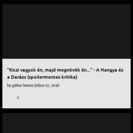
"Kicsi vagyok én, majd megnövök én..." - A Hangya és
a Darázs (spoilermentes kritika)
by
gábor bence
július 17, 2018
0