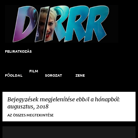
Ugrás a fő tartalomra
FELIRATKOZÁS
FILM
FŐOLDAL
SOROZAT
ZENE
Bejegyzések megjelenítése ebből a hónapból:
augusztus, 2018
AZ ÖSSZES MEGTEKINTÉSE
B