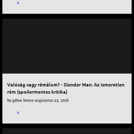
0
Valóság vagy rémálom? - Slender Man: Az ismeretlen
rém (spoilermentes kritika)
by
gábor bence
augusztus 23, 2018
0