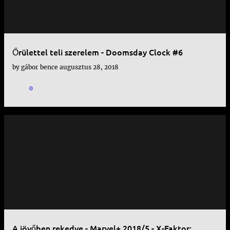
Őrülettel teli szerelem - Doomsday Clock #6
by
gábor bence
augusztus 28, 2018
0
A jövőben rekedve - Marvel+ 2018/5 - X-Faktor: