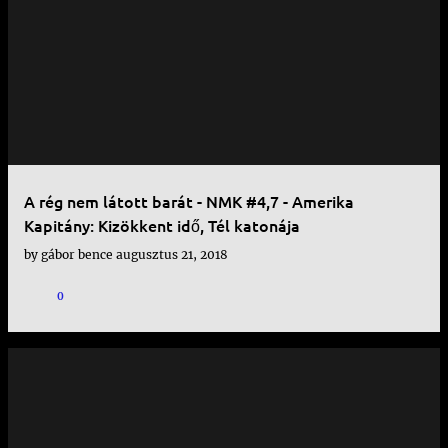
A rég nem látott barát - NMK #4,7 - Amerika
Kapitány: Kizökkent idő, Tél katonája
by
gábor bence
augusztus 21, 2018
0