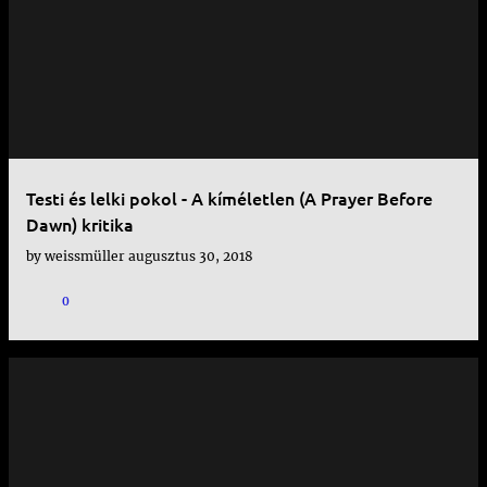
e
j
e
g
y
Testi és lelki pokol - A kíméletlen (A Prayer Before
z
Dawn) kritika
é
by
weissmüller
augusztus 30, 2018
s
0
e
k