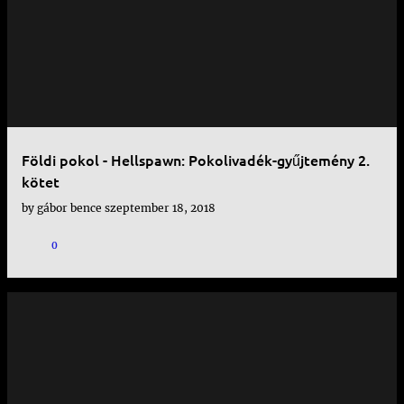
Földi pokol - Hellspawn: Pokolivadék-gyűjtemény 2.
kötet
by
gábor bence
szeptember 18, 2018
0