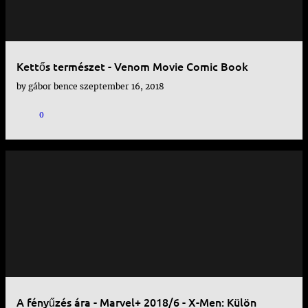
Kettős természet - Venom Movie Comic Book
by
gábor bence
szeptember 16, 2018
0
A fényűzés ára - Marvel+ 2018/6 - X-Men: Külön