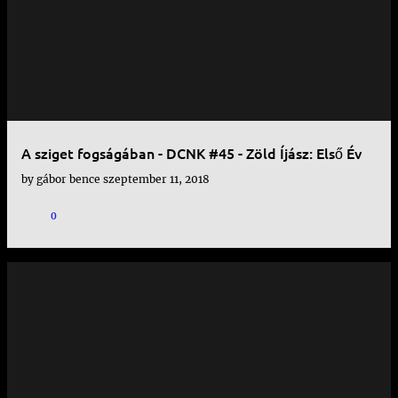
A sziget fogságában - DCNK #45 - Zöld Íjász: Első Év
by
gábor bence
szeptember 11, 2018
0