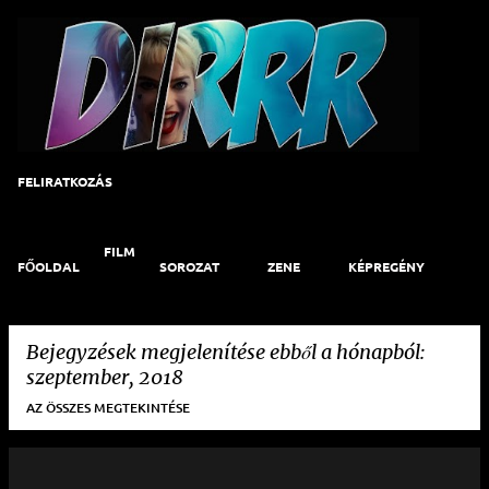
Ugrás a fő tartalomra
FELIRATKOZÁS
FILM
FŐOLDAL
SOROZAT
ZENE
KÉPREGÉNY
ART
KAPCSOLAT
Bejegyzések megjelenítése ebből a hónapból:
szeptember, 2018
AZ ÖSSZES MEGTEKINTÉSE
B