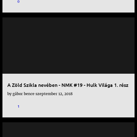
0
A Zöld Szikla nevében - NMK #19 - Hulk Világa 1. rész
by
gábor bence
szeptember 12, 2018
1