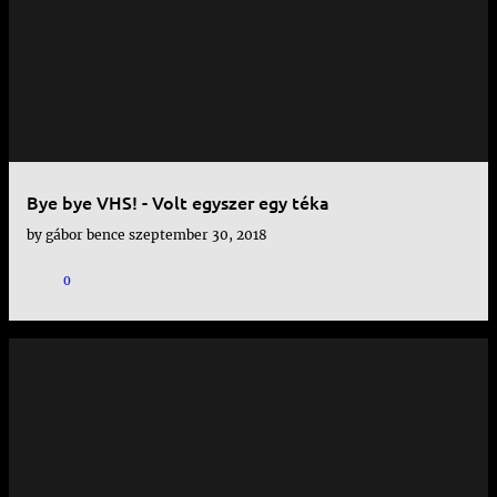
e
j
e
g
y
Bye bye VHS! - Volt egyszer egy téka
z
by
gábor bence
szeptember 30, 2018
é
s
0
e
k