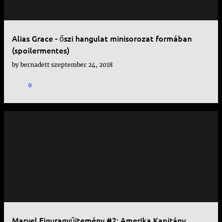
Alias Grace - őszi hangulat minisorozat formában
(spoilermentes)
by
bernadett
szeptember 24, 2018
0
Marvel Figuragyűjtemény #2: Amerika Kapitány