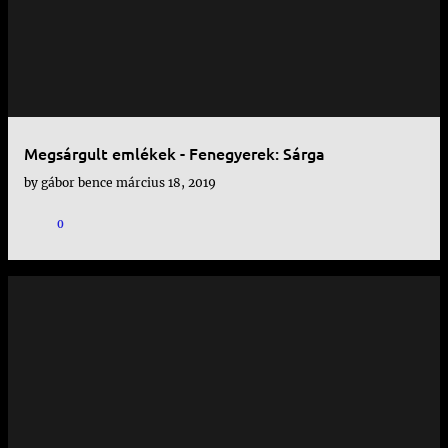
Megsárgult emlékek - Fenegyerek: Sárga
by
gábor bence
március 18, 2019
0