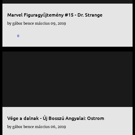
Marvel Figuragyűjtemény #15 - Dr. Strange
by
gábor bence
március 09, 2019
0
Vége a dalnak - Új Bosszú Angyalai: Ostrom
by
gábor bence
március 06, 2019