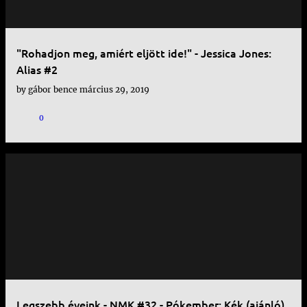
"Rohadjon meg, amiért eljött ide!" - Jessica Jones:
Alias #2
by
gábor bence
március 29, 2019
0
Legszebb éveink - NMK #32 - Pókember: Kék (ajánló)