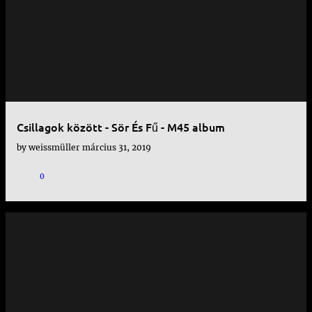
e
j
e
g
y
Csillagok között - Sör És Fű - M45 album
z
by
weissmüller
március 31, 2019
é
s
0
e
k