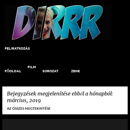
Ugrás a fő tartalomra
FELIRATKOZÁS
FILM
FŐOLDAL
SOROZAT
ZENE
Bejegyzések megjelenítése ebből a hónapból:
március, 2019
AZ ÖSSZES MEGTEKINTÉSE
B