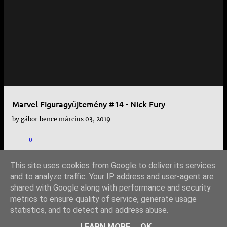
Marvel Figuragyűjtemény #14 - Nick Fury
by
gábor bence
március 03, 2019
0
This site uses cookies from Google to deliver its services
and to analyze traffic. Your IP address and user-agent are
shared with Google along with performance and security
TOVÁBBI BEJEGYZÉSEK
metrics to ensure quality of service, generate usage
statistics, and to detect and address abuse.
Üzemeltető: Blogger
LEARN MORE
OK