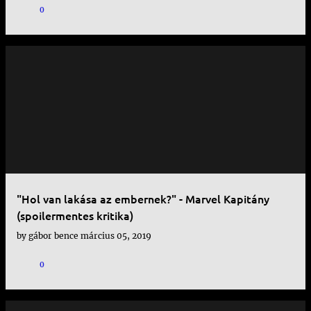
0
"Hol van lakása az embernek?" - Marvel Kapitány
(spoilermentes kritika)
by
gábor bence
március 05, 2019
0