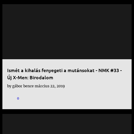
Ismét a kihalás fenyegeti a mutánsokat - NMK #33 -
Új X-Men: Birodalom
by
gábor bence
március 22, 2019
0