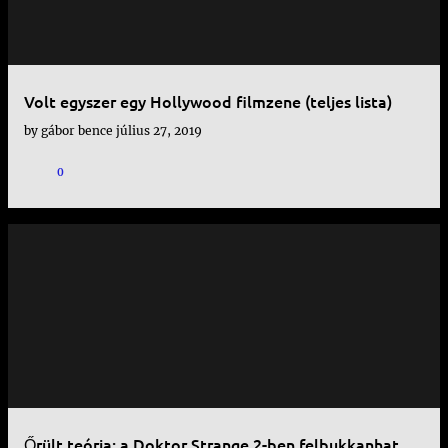
Volt egyszer egy Hollywood filmzene (teljes lista)
by
gábor bence
július 27, 2019
0
Őrült teória: a Doktor Strange 2-ben felbukkanhat