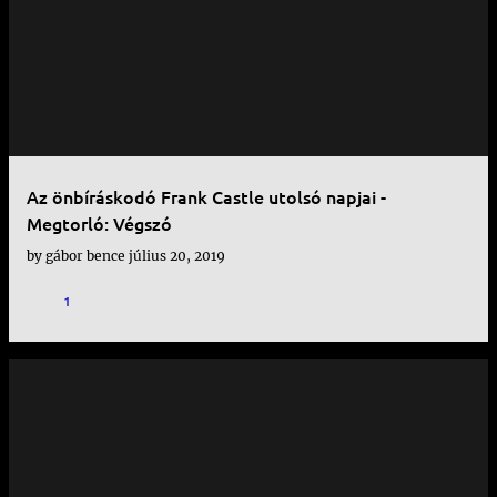
Az önbíráskodó Frank Castle utolsó napjai -
Megtorló: Végszó
by
gábor bence
július 20, 2019
1