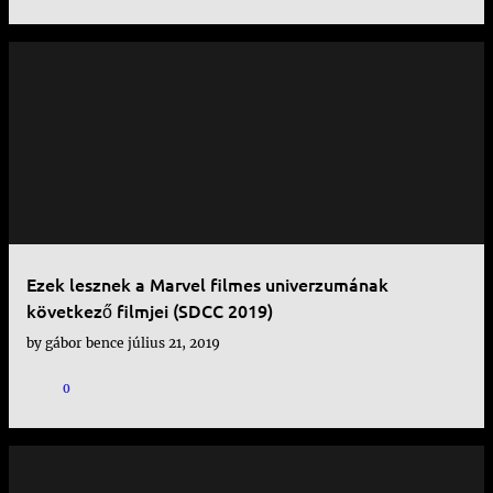
Ezek lesznek a Marvel filmes univerzumának
következő filmjei (SDCC 2019)
by
gábor bence
július 21, 2019
0