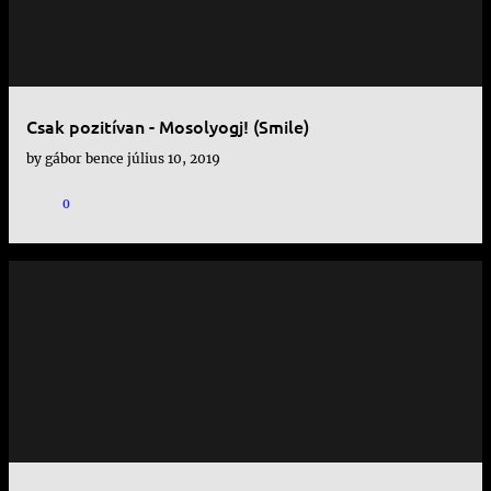
Csak pozitívan - Mosolyogj! (Smile)
by
gábor bence
július 10, 2019
0