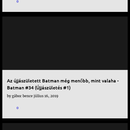
0
Az újjászületett Batman még menőbb, mint valaha -
Batman #34 (Újjászületés #1)
by
gábor bence
július 16, 2019
0