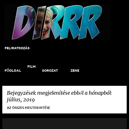
Ugrás a fő tartalomra
FELIRATKOZÁS
FILM
FŐOLDAL
SOROZAT
ZENE
Bejegyzések megjelenítése ebből a hónapból:
július, 2019
AZ ÖSSZES MEGTEKINTÉSE
B