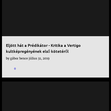
e
j
e
g
y
Eljött hát a Prédikátor - Kritika a Vertigo
z
kultképregényének első kötetéről
é
by
gábor bence
július 31, 2019
s
0
e
k