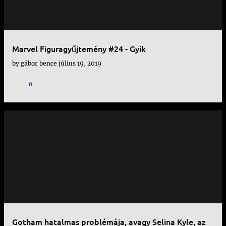
Marvel Figuragyűjtemény #24 - Gyík
by
gábor bence
július 19, 2019
0
Gotham hatalmas problémája, avagy Selina Kyle, az