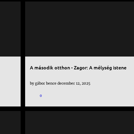
KÉPREGÉNY
A második otthon - Zagor: A mélység istene
by
gábor bence
december 12, 2025
0
KÉPREGÉNY