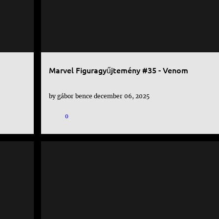
Marvel Figuragyűjtemény #35 - Venom
by
gábor bence
december 06, 2025
0
KÉPREGÉNY