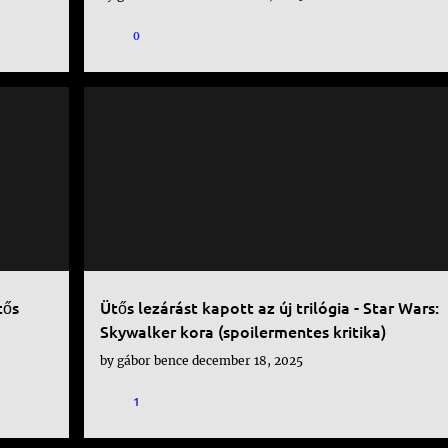
0
FILM
tős
Ütős lezárást kapott az új trilógia - Star Wars:
Skywalker kora (spoilermentes kritika)
by
gábor bence
december 18, 2025
1