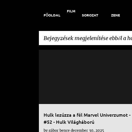
FILM
FŐOLDAL
SOROZAT
ZENE
Bejegyzések megjelenítése ebből a 
B
KÉPREGÉNY
e
j
e
g
y
Hulk lezúzza a fél Marvel Univerzumot 
z
#52 - Hulk Világháború
é
by
gábor bence
december 30, 2025