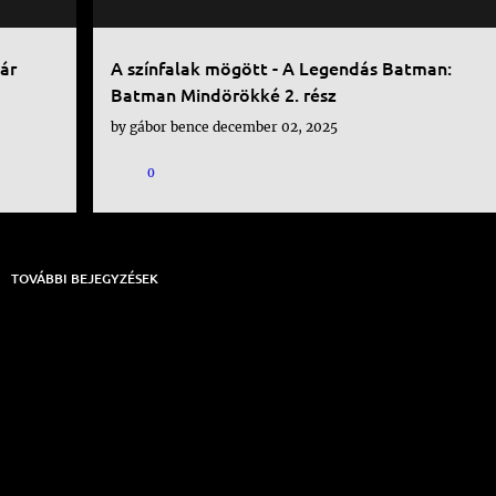
ár
A színfalak mögött - A Legendás Batman:
Batman Mindörökké 2. rész
by
gábor bence
december 02, 2025
0
TOVÁBBI BEJEGYZÉSEK