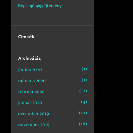
Képregénygyűjtemény!
Címkék
Archiválás
1
június 2020
1
március 2020
12
február 2020
3
január 2020
10
december 2019
16
november 2019