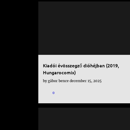
KÉPREGÉNY
Kiadói évösszegző dióhéjban (2019,
Hungarocomix)
by
gábor bence
december 15, 2025
0
KÉPREGÉNY