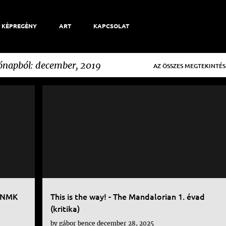
KÉPREGÉNY
ART
KAPCSOLAT
hónapból: december, 2019
AZ ÖSSZES MEGTEKINTÉS
FILM
- NMK
This is the way! - The Mandalorian 1. évad
(kritika)
by
gábor bence
december 28, 2025