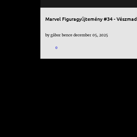
Marvel Figuragyűjtemény #34 - Vészmad
by
gábor bence
december 05, 2025
0