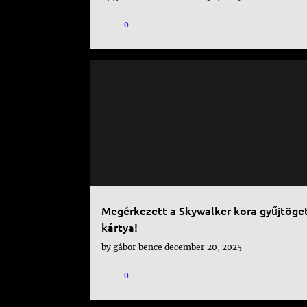
s
0
e
k
KÁRTYA
Megérkezett a Skywalker kora gyűjtöge
kártya!
by
gábor bence
december 20, 2025
0