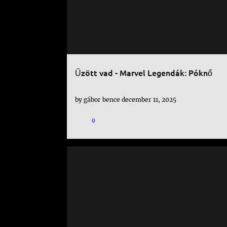
Űzött vad - Marvel Legendák: Póknő
by
gábor bence
december 11, 2025
0
KÉPREGÉNY