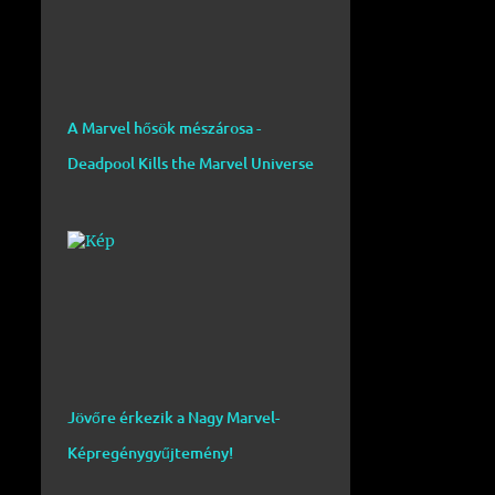
A Marvel hősök mészárosa -
Deadpool Kills the Marvel Universe
Jövőre érkezik a Nagy Marvel-
Képregénygyűjtemény!