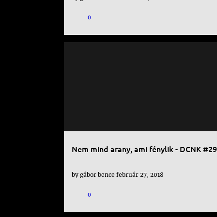
s
0
e
k
DC
DCNK
KÉPREGÉNY
Nem mind arany, ami fénylik - DCNK #29
by
gábor bence
február 27, 2018
0