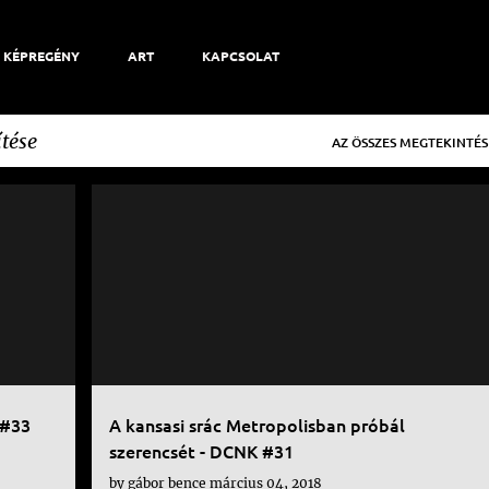
KÉPREGÉNY
ART
KAPCSOLAT
tése
AZ ÖSSZES MEGTEKINTÉS
DC
DCNK
KÉPREGÉNY
+
+
 #33
A kansasi srác Metropolisban próbál
szerencsét - DCNK #31
by
gábor bence
március 04, 2018