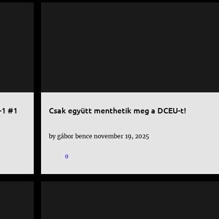
DC
DCEU
FILM
IGAZSÁG LIGÁJA
+
JUSTICE LEAGUE
+
-1 #1
Csak együtt menthetik meg a DCEU-t!
by
gábor bence
november 19, 2025
0
DC
FILM
WONDER WOMAN
+
+