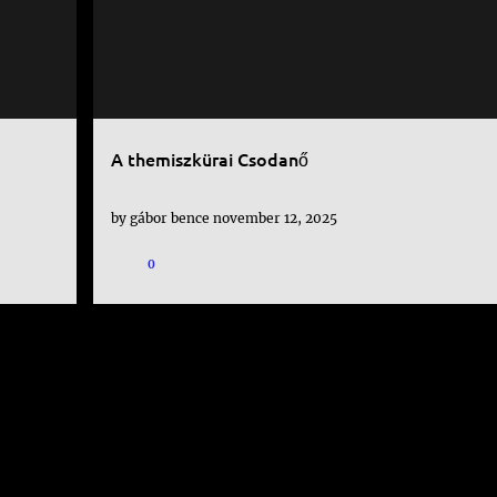
A themiszkürai Csodanő
by
gábor bence
november 12, 2025
0