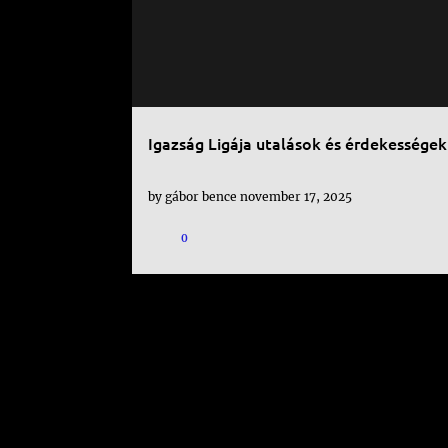
Igazság Ligája utalások és érdekességek
by
gábor bence
november 17, 2025
0