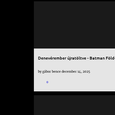
DC
KÉPREGÉNY
Denevérember újratöltve - Batman Föld
by
gábor bence
december 14, 2025
0
DC
FILM
JUSTICE LEAGUE