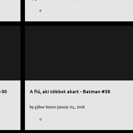
0
DC
KÉPREGÉNY
+
+
-30
A fiú, aki többet akart - Batman #38
by
gábor bence
január 04, 2018
0