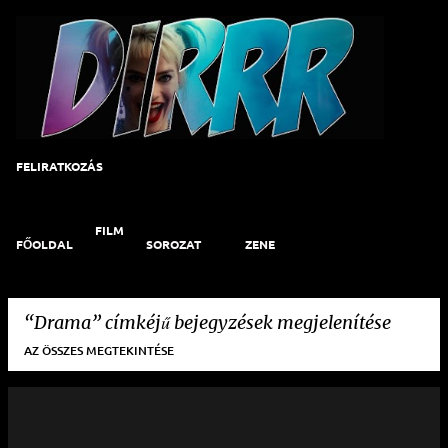
Ugrás a fő tartalomra
FELIRATKOZÁS
FILM
FŐOLDAL
SOROZAT
ZENE
Drama
címkéjű bejegyzések megjelenítése
AZ ÖSSZES MEGTEKINTÉSE
B