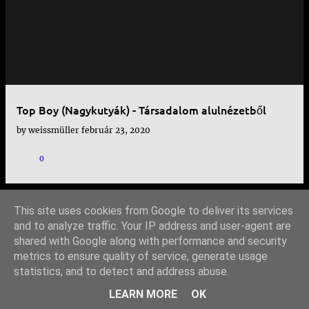
e
j
e
g
y
Top Boy (Nagykutyák) - Társadalom alulnézetből
z
by
weissmüller
február 23, 2020
é
s
0
e
k
This site uses cookies from Google to deliver its services
TOVÁBBI BEJEGYZÉSEK
and to analyze traffic. Your IP address and user-agent are
shared with Google along with performance and security
metrics to ensure quality of service, generate usage
statistics, and to detect and address abuse.
Üzemeltető: Blogger
LEARN MORE
OK