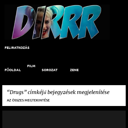
Ugrás a fő tartalomra
FELIRATKOZÁS
FILM
FŐOLDAL
SOROZAT
ZENE
Drugs
címkéjű bejegyzések megjelenítése
AZ ÖSSZES MEGTEKINTÉSE
B