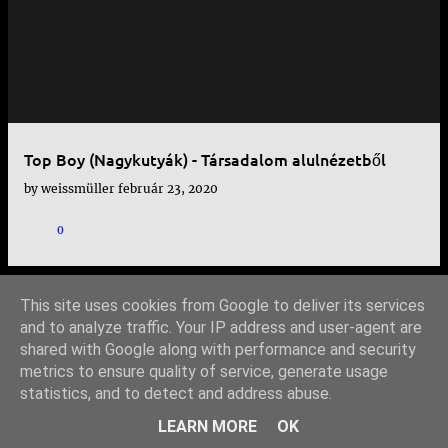
e
j
e
g
y
Top Boy (Nagykutyák) - Társadalom alulnézetből
z
by
weissmüller
február 23, 2020
é
s
0
e
k
This site uses cookies from Google to deliver its services
TOVÁBBI BEJEGYZÉSEK
and to analyze traffic. Your IP address and user-agent are
shared with Google along with performance and security
metrics to ensure quality of service, generate usage
statistics, and to detect and address abuse.
Üzemeltető: Blogger
LEARN MORE
OK