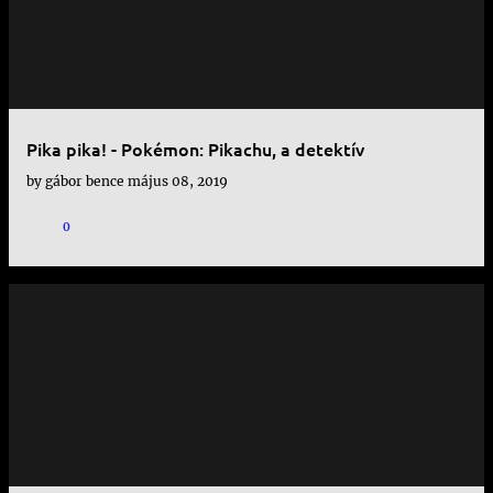
Pika pika! - Pokémon: Pikachu, a detektív
by
gábor bence
május 08, 2019
0