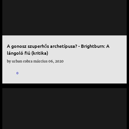
e
j
e
g
y
A gonosz szuperhős archetípusa? - Brightburn: A
z
lángoló fiú (kritika)
é
by
urban cobra
március 06, 2020
s
0
e
k