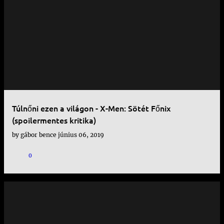
Túlnőni ezen a világon - X-Men: Sötét Főnix
(spoilermentes kritika)
by
gábor bence
június 06, 2019
0