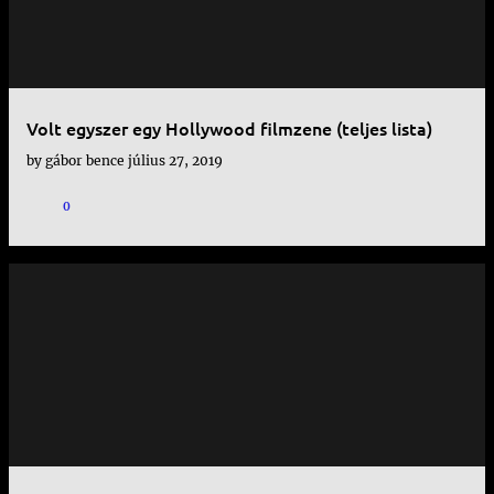
Volt egyszer egy Hollywood filmzene (teljes lista)
by
gábor bence
július 27, 2019
0