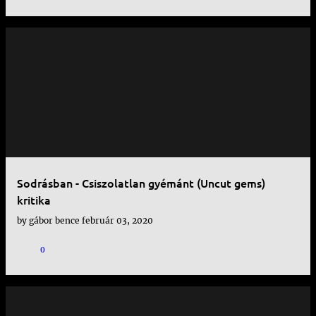
Sodrásban - Csiszolatlan gyémánt (Uncut gems)
kritika
by
gábor bence
február 03, 2020
0