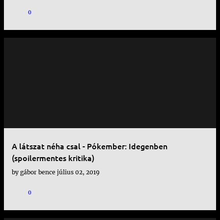
0
A látszat néha csal - Pókember: Idegenben
(spoilermentes kritika)
by
gábor bence
július 02, 2019
0