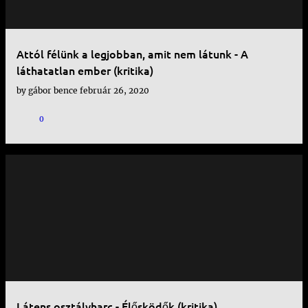
Attól félünk a legjobban, amit nem látunk - A
láthatatlan ember (kritika)
by
gábor bence
február 26, 2020
0
Látens osztályharc - Élősködők (kritika)