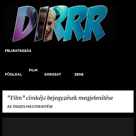
Ugrás a fő tartalomra
FELIRATKOZÁS
FILM
FŐOLDAL
SOROZAT
ZENE
Film
címkéjű bejegyzések megjelenítése
AZ ÖSSZES MEGTEKINTÉSE
B