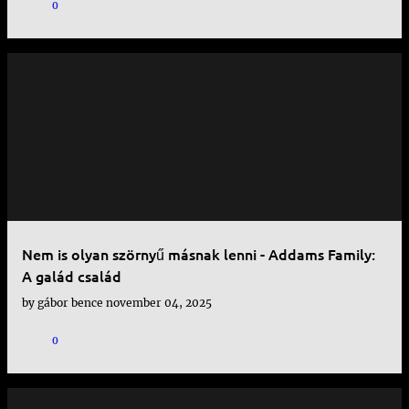
0
Nem is olyan szörnyű másnak lenni - Addams Family:
A galád család
by
gábor bence
november 04, 2025
0