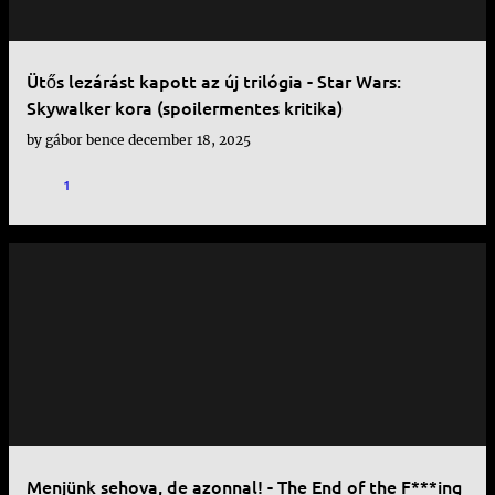
Ütős lezárást kapott az új trilógia - Star Wars:
Skywalker kora (spoilermentes kritika)
by
gábor bence
december 18, 2025
1
Menjünk sehova, de azonnal! - The End of the F***ing