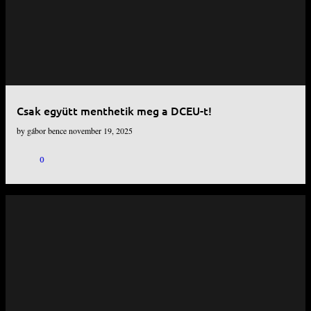
e
j
e
g
y
Csak együtt menthetik meg a DCEU-t!
z
by
gábor bence
november 19, 2025
é
s
0
e
k