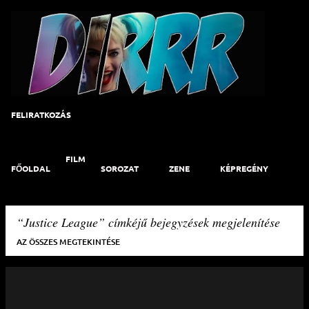
Ugrás a fő tartalomra
FELIRATKOZÁS
FILM
FŐOLDAL
SOROZAT
ZENE
KÉPREGÉNY
ART
KAPCSOLAT
Justice League
címkéjű bejegyzések megjelenítése
AZ ÖSSZES MEGTEKINTÉSE
B