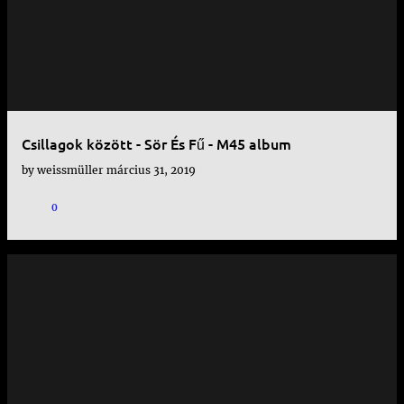
e
j
e
g
y
Csillagok között - Sör És Fű - M45 album
z
by
weissmüller
március 31, 2019
é
s
0
e
k