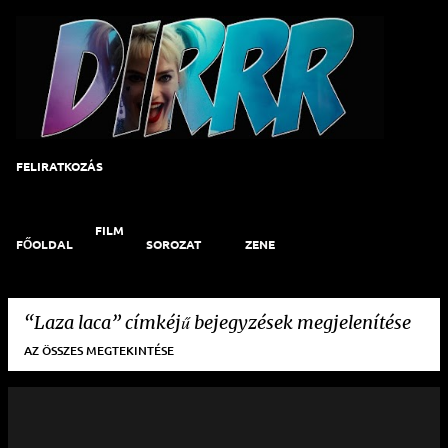
Ugrás a fő tartalomra
FELIRATKOZÁS
FILM
FŐOLDAL
SOROZAT
ZENE
Laza laca
címkéjű bejegyzések megjelenítése
AZ ÖSSZES MEGTEKINTÉSE
B