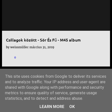
e
j
e
g
y
Csillagok között - Sör És Fű - M45 album
z
by
weissmüller
március 31, 2019
é
s
0
e
k
This site uses cookies from Google to deliver its services
TOVÁBBI BEJEGYZÉSEK
and to analyze traffic. Your IP address and user-agent are
shared with Google along with performance and security
metrics to ensure quality of service, generate usage
statistics, and to detect and address abuse.
Üzemeltető: Blogger
LEARN MORE
OK