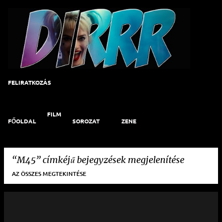
Ugrás a fő tartalomra
FELIRATKOZÁS
FILM
FŐOLDAL
SOROZAT
ZENE
M45
címkéjű bejegyzések megjelenítése
AZ ÖSSZES MEGTEKINTÉSE
B