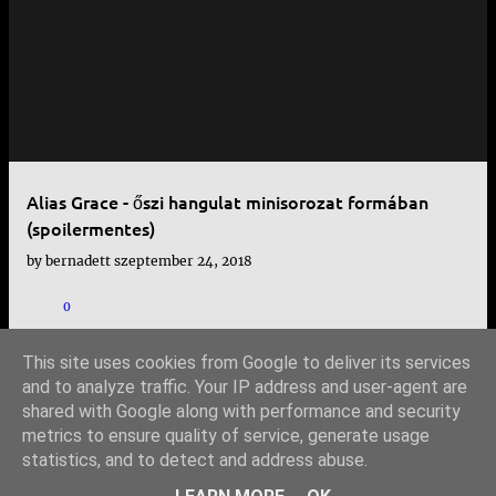
e
j
e
g
y
Alias Grace - őszi hangulat minisorozat formában
z
(spoilermentes)
é
by
bernadett
szeptember 24, 2018
s
0
e
k
This site uses cookies from Google to deliver its services
and to analyze traffic. Your IP address and user-agent are
shared with Google along with performance and security
TOVÁBBI BEJEGYZÉSEK
metrics to ensure quality of service, generate usage
statistics, and to detect and address abuse.
Üzemeltető: Blogger