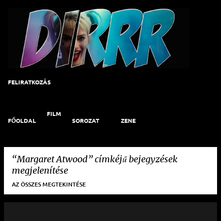
Ugrás a fő tartalomra
FELIRATKOZÁS
FILM
FŐOLDAL
SOROZAT
ZENE
Margaret Atwood
címkéjű bejegyzések
megjelenítése
AZ ÖSSZES MEGTEKINTÉSE
B