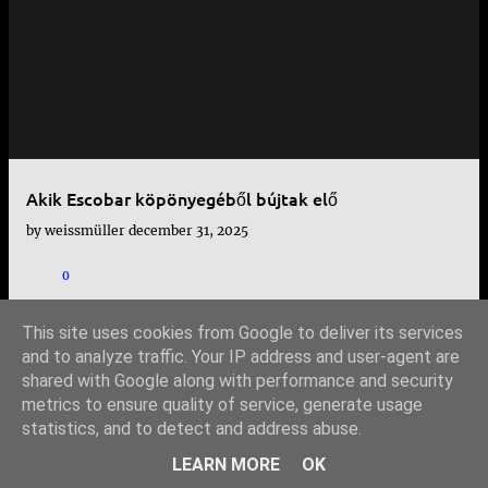
e
j
e
g
y
Akik Escobar köpönyegéből bújtak elő
z
by
weissmüller
december 31, 2025
é
s
0
e
This site uses cookies from Google to deliver its services
k
and to analyze traffic. Your IP address and user-agent are
shared with Google along with performance and security
TOVÁBBI BEJEGYZÉSEK
metrics to ensure quality of service, generate usage
statistics, and to detect and address abuse.
Üzemeltető: Blogger
LEARN MORE
OK