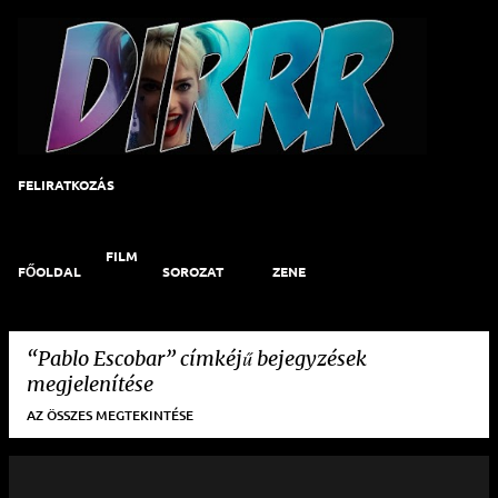
Ugrás a fő tartalomra
FELIRATKOZÁS
FILM
FŐOLDAL
SOROZAT
ZENE
Pablo Escobar
címkéjű bejegyzések
megjelenítése
AZ ÖSSZES MEGTEKINTÉSE
B