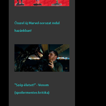
Ősszel új Marvel-sorozat indul
hazánkban!
"Szép életet!" - Venom
(spoilermentes kritika)