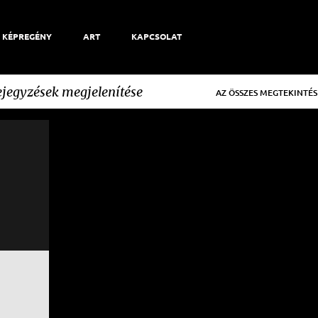
KÉPREGÉNY
ART
KAPCSOLAT
jegyzések megjelenítése
AZ ÖSSZES MEGTEKINTÉS
+
3