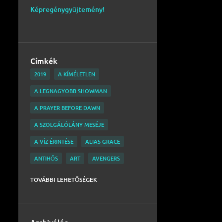
Képregénygyűjtemény!
Címkék
2019
A KÍMÉLETLEN
A LEGNAGYOBB SHOWMAN
A PRAYER BEFORE DAWN
A SZOLGÁLÓLÁNY MESÉJE
A VÍZ ÉRINTÉSE
ALIAS GRACE
ANTIHŐS
ART
AVENGERS
BARNUM
BATMAN
BELGA
TOVÁBBI LEHETŐSÉGEK
BEN MENDELSOHN
BLACK MIRROR
BOBAFETT
BRIGHTBURN