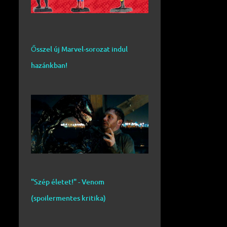
Ősszel új Marvel-sorozat indul
hazánkban!
"Szép életet!" - Venom
(spoilermentes kritika)