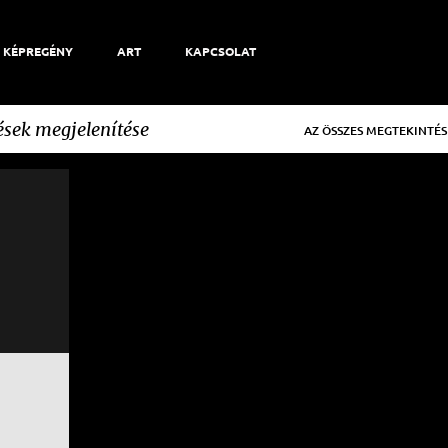
KÉPREGÉNY
ART
KAPCSOLAT
sek megjelenítése
AZ ÖSSZES MEGTEKINTÉS
+
3