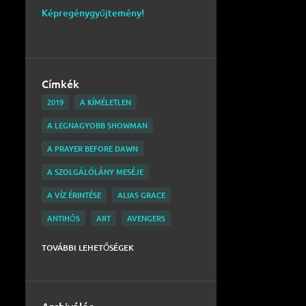
Képregénygyűjtemény!
Címkék
2019
A KÍMÉLETLEN
A LEGNAGYOBB SHOWMAN
A PRAYER BEFORE DAWN
A SZOLGÁLÓLÁNY MESÉJE
A VÍZ ÉRINTÉSE
ALIAS GRACE
ANTIHŐS
ART
AVENGERS
BARNUM
BATMAN
BELGA
TOVÁBBI LEHETŐSÉGEK
BEN MENDELSOHN
BLACK MIRROR
BOBAFETT
BRIGHTBURN