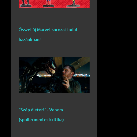
Ősszel új Marvel-sorozat indul
hazánkban!
"Szép életet!" - Venom
(spoilermentes kritika)