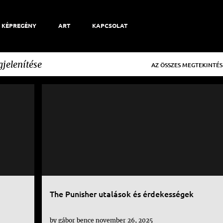
KÉPREGÉNY
ART
KAPCSOLAT
jelenítése
AZ ÖSSZES MEGTEKINTÉS
MARVEL
NETFLIX
PUNISHER
SOROZAT
The Punisher utalások és érdekességek
by
gábor bence
november 26, 2025