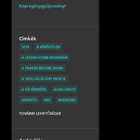
Képregénygyűjtemény!
Címkék
2019
A KÍMÉLETLEN
A LEGNAGYOBB SHOWMAN
A PRAYER BEFORE DAWN
A SZOLGÁLÓLÁNY MESÉJE
A VÍZ ÉRINTÉSE
ALIAS GRACE
ANTIHŐS
ART
AVENGERS
BARNUM
BATMAN
BELGA
TOVÁBBI LEHETŐSÉGEK
BEN MENDELSOHN
BLACK MIRROR
BOBAFETT
BRIGHTBURN