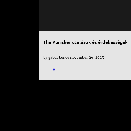
The Punisher utalások és érdekességek
by
gábor bence
november 26, 2025
0