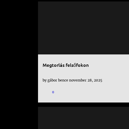
MARVEL
NETFLIX
PUNISHER
SOROZAT
Megtorlás felsőfokon
by
gábor bence
november 28, 2025
0
MARVEL
NETFLIX
PUNISHER
SOROZAT