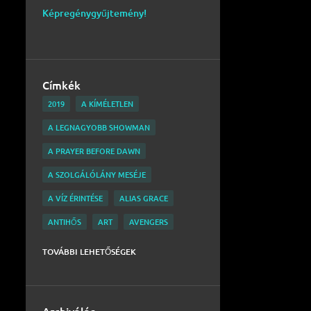
Képregénygyűjtemény!
Címkék
2019
A KÍMÉLETLEN
A LEGNAGYOBB SHOWMAN
A PRAYER BEFORE DAWN
A SZOLGÁLÓLÁNY MESÉJE
A VÍZ ÉRINTÉSE
ALIAS GRACE
ANTIHŐS
ART
AVENGERS
BARNUM
BATMAN
BELGA
TOVÁBBI LEHETŐSÉGEK
BEN MENDELSOHN
BLACK MIRROR
BOBAFETT
BRIGHTBURN