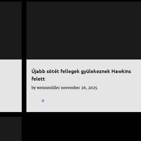
NETFLIX
SOROZAT
STRANGER THINGS
Újabb sötét fellegek gyülekeznek Hawkins
felett
by
weissmüller
november 26, 2025
0