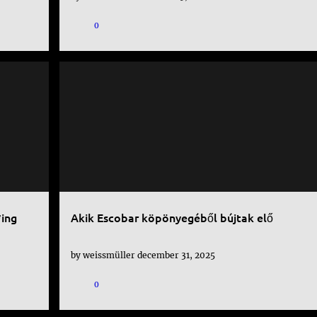
0
CALI CARTEL
NARCOS
NETFLIX
PABLO ESCOBAR
RODRIGUEZ BROTHERS
SOROZAT
+
*ing
Akik Escobar köpönyegéből bújtak elő
by
weissmüller
december 31, 2025
0