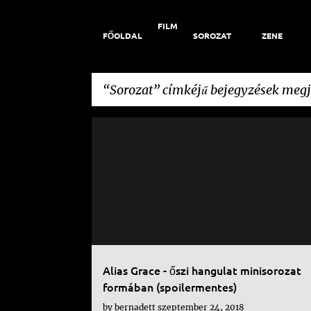
FILM
FŐOLDAL
SOROZAT
ZENE
Sorozat
címkéjű bejegyzések megj
B
A SZOLGÁLÓLÁNY MESÉJE
ALIAS GRACE
e
j
e
g
y
Alias Grace - őszi hangulat minisorozat
z
formában (spoilermentes)
é
by
bernadett
szeptember 24, 2018