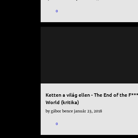
s
0
e
k
NETFLIX
SOROZAT
Ketten a világ ellen - The End of the F**
World (kritika)
by
gábor bence
január 23, 2018
0