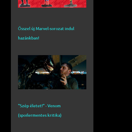
Ősszel új Marvel-sorozat indul
hazánkban!
"Szép életet!" - Venom
(spoilermentes kritika)