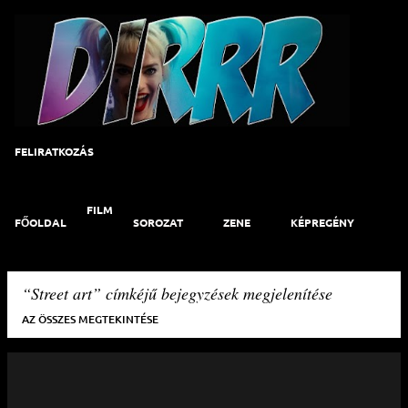
Ugrás a fő tartalomra
FELIRATKOZÁS
FILM
FŐOLDAL
SOROZAT
ZENE
KÉPREGÉNY
ART
KAPCSOLAT
Street art
címkéjű bejegyzések megjelenítése
AZ ÖSSZES MEGTEKINTÉSE
B