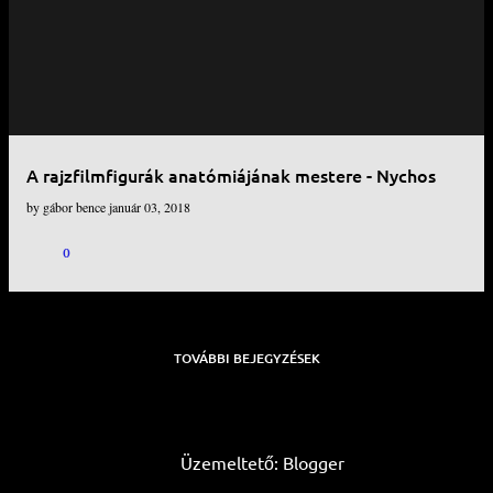
e
j
e
g
y
A rajzfilmfigurák anatómiájának mestere - Nychos
z
by
gábor bence
január 03, 2018
é
s
0
e
k
TOVÁBBI BEJEGYZÉSEK
Üzemeltető: Blogger