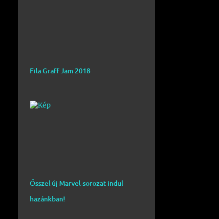
Fila Graff Jam 2018
Ősszel új Marvel-sorozat indul
hazánkban!