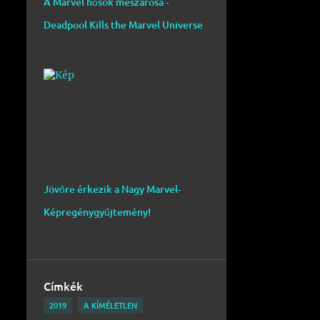
A Marvel hősök mészárosa -
Deadpool Kills the Marvel Universe
Jövőre érkezik a Nagy Marvel-
Képregénygyűjtemény!
Címkék
2019
A KÍMÉLETLEN