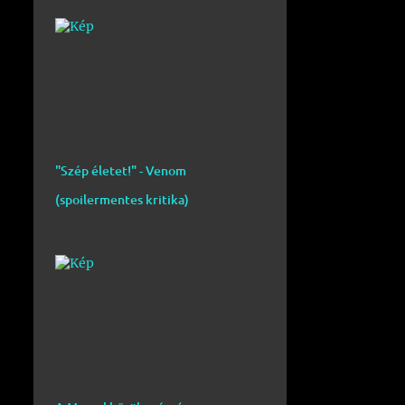
"Szép életet!" - Venom
(spoilermentes kritika)