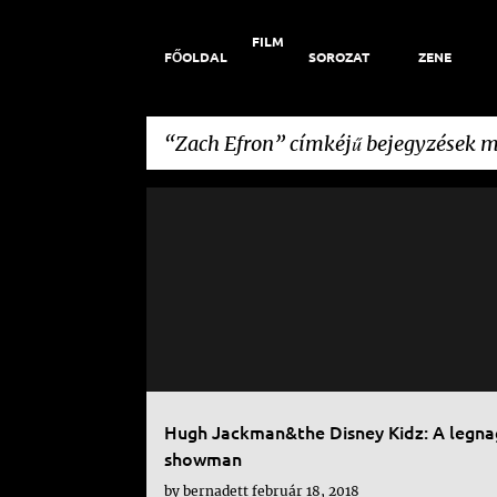
FILM
FŐOLDAL
SOROZAT
ZENE
Zach Efron
címkéjű bejegyzések m
B
A LEGNAGYOBB SHOWMAN
BARNUM
CIRKUSZ
e
FILM
KRITIKA
MICHELLE WILLIAMS
MUSICAL
j
REBECCA FERGUSON
ZACH EFRON
ZENDAYA
e
g
y
Hugh Jackman&the Disney Kidz: A legn
z
showman
é
by
bernadett
február 18, 2018