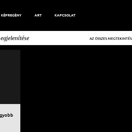
KÉPREGÉNY
ART
KAPCSOLAT
egjelenítése
AZ ÖSSZES MEGTEKINTÉS
+
agyobb