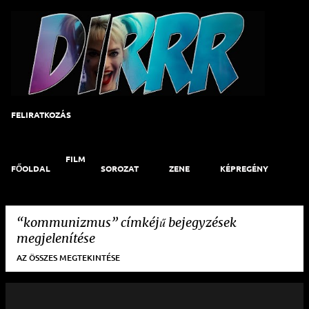
Ugrás a fő tartalomra
FELIRATKOZÁS
FILM
FŐOLDAL
SOROZAT
ZENE
KÉPREGÉNY
ART
KAPCSOLAT
kommunizmus
címkéjű bejegyzések
megjelenítése
AZ ÖSSZES MEGTEKINTÉSE
B