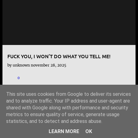
e
j
e
g
y
FUCK YOU, I WON’T DO WHAT YOU TELL ME!
z
by
unknown
november 28, 2025
é
s
0
e
This site uses cookies from Google to deliver its services
k
and to analyze traffic. Your IP address and user-agent are
shared with Google along with performance and security
TOVÁBBI BEJEGYZÉSEK
metrics to ensure quality of service, generate usage
statistics, and to detect and address abuse.
Üzemeltető: Blogger
LEARN MORE
OK