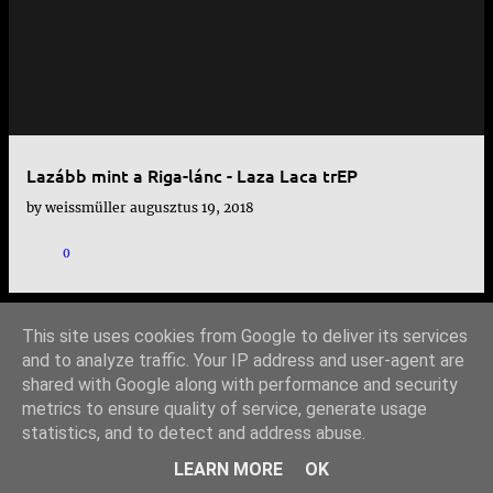
e
j
e
g
y
Lazább mint a Riga-lánc - Laza Laca trEP
z
by
weissmüller
augusztus 19, 2018
é
s
0
e
k
This site uses cookies from Google to deliver its services
TOVÁBBI BEJEGYZÉSEK
and to analyze traffic. Your IP address and user-agent are
shared with Google along with performance and security
metrics to ensure quality of service, generate usage
statistics, and to detect and address abuse.
Üzemeltető: Blogger
LEARN MORE
OK