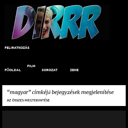
Ugrás a fő tartalomra
FELIRATKOZÁS
FILM
FŐOLDAL
SOROZAT
ZENE
magyar
címkéjű bejegyzések megjelenítése
AZ ÖSSZES MEGTEKINTÉSE
B