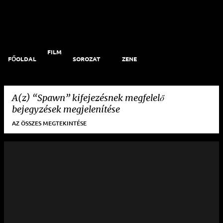
Ugrás a fő tartalomra
FILM
FŐOLDAL
SOROZAT
ZENE
A(z)
Spawn
kifejezésnek megfelelő
bejegyzések megjelenítése
AZ ÖSSZES MEGTEKINTÉSE
B
e
j
e
g