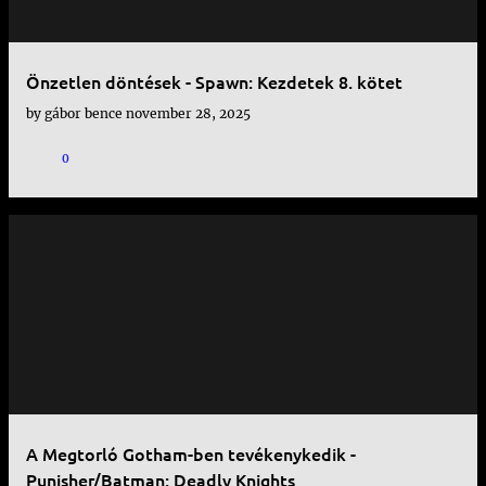
Önzetlen döntések - Spawn: Kezdetek 8. kötet
by
gábor bence
november 28, 2025
0
A Megtorló Gotham-ben tevékenykedik -
Punisher/Batman: Deadly Knights