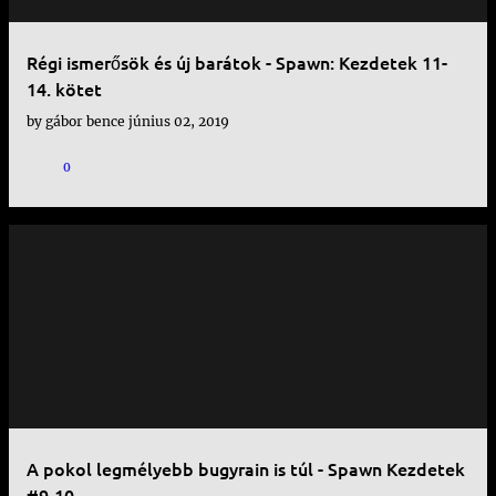
y
Régi ismerősök és új barátok - Spawn: Kezdetek 11-
z
14. kötet
é
by
gábor bence
június 02, 2019
s
0
e
k
A pokol legmélyebb bugyrain is túl - Spawn Kezdetek
#9-10