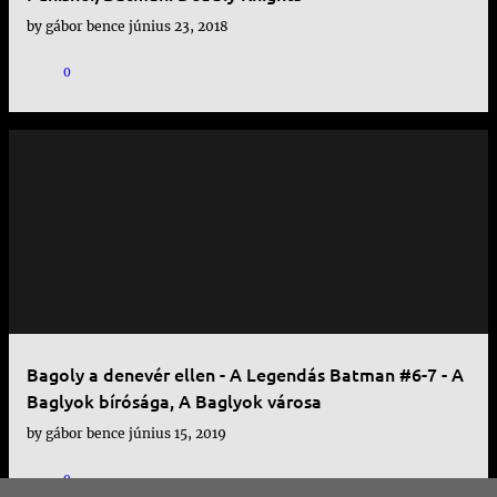
by
gábor bence
június 23, 2018
0
Bagoly a denevér ellen - A Legendás Batman #6-7 - A
Baglyok bírósága, A Baglyok városa
by
gábor bence
június 15, 2019
0