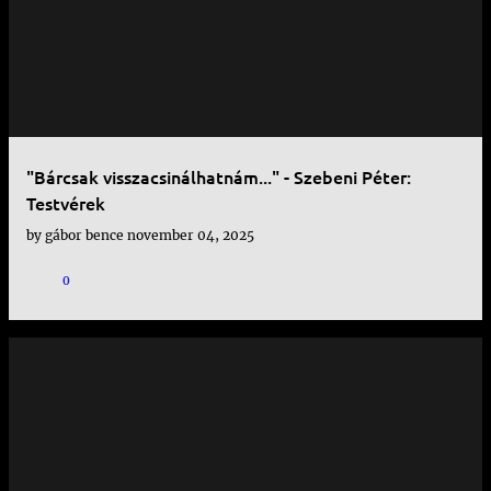
"Bárcsak visszacsinálhatnám..." - Szebeni Péter:
Testvérek
by
gábor bence
november 04, 2025
0