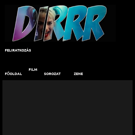
Ugrás a fő tartalomra
FELIRATKOZÁS
FILM
FŐOLDAL
SOROZAT
ZENE
B
e
j
e
g