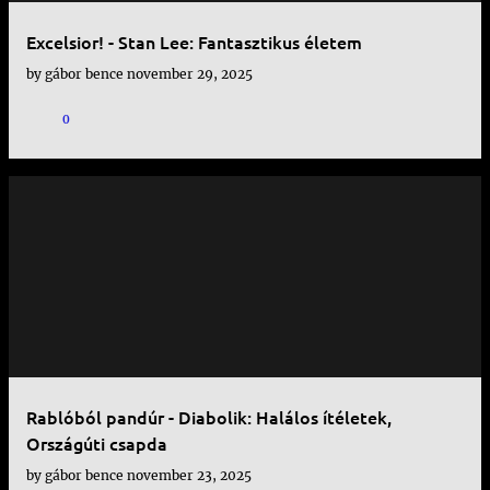
y
Excelsior! - Stan Lee: Fantasztikus életem
z
by
gábor bence
november 29, 2025
é
s
0
e
k
Rablóból pandúr - Diabolik: Halálos ítéletek,
Országúti csapda
by
gábor bence
november 23, 2025