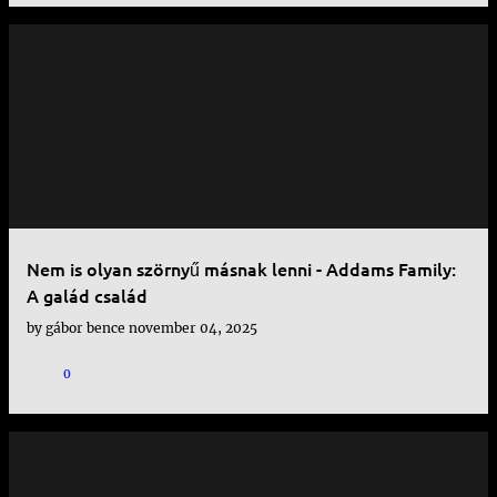
Nem is olyan szörnyű másnak lenni - Addams Family:
A galád család
by
gábor bence
november 04, 2025
0