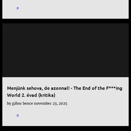
0
Menjünk sehova, de azonnal! - The End of the F***ing
World 2. évad (kritika)
by
gábor bence
november 23, 2025
0