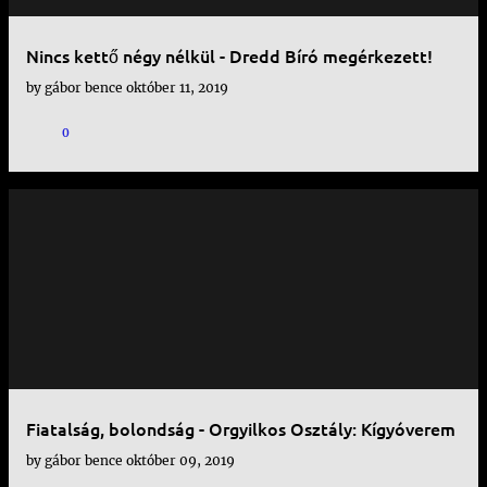
Nincs kettő négy nélkül - Dredd Bíró megérkezett!
by
gábor bence
október 11, 2019
0
Fiatalság, bolondság - Orgyilkos Osztály: Kígyóverem
by
gábor bence
október 09, 2019