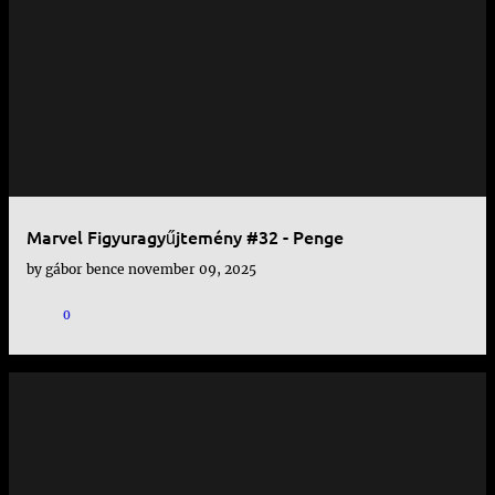
Marvel Figyuragyűjtemény #32 - Penge
by
gábor bence
november 09, 2025
0