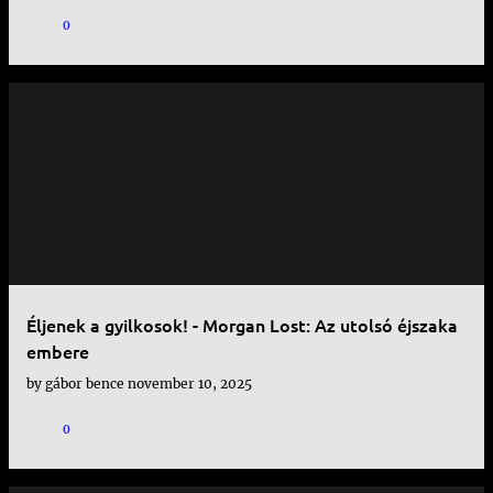
0
Éljenek a gyilkosok! - Morgan Lost: Az utolsó éjszaka
embere
by
gábor bence
november 10, 2025
0