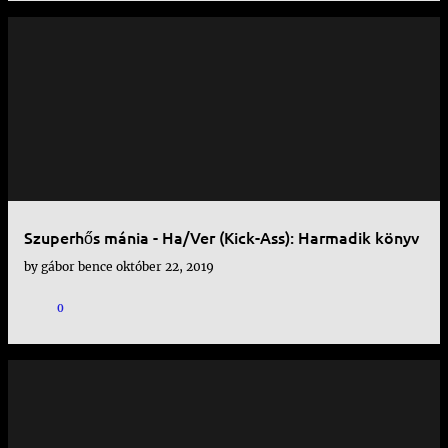
Szuperhős mánia - Ha/Ver (Kick-Ass): Harmadik könyv
by
gábor bence
október 22, 2019
0