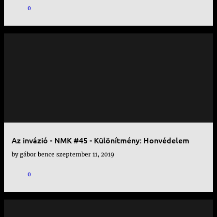
0
Az invázió - NMK #45 - Különítmény: Honvédelem
by
gábor bence
szeptember 11, 2019
0