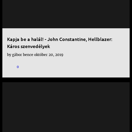
Kapja be a halál! - John Constantine, Hellblazer:
Káros szenvedélyek
by
gábor bence
október 20, 2019
0