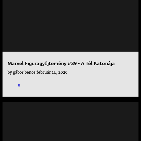
Marvel Figuragyűjtemény #39 - A Tél Katonája
by
gábor bence
február 14, 2020
0