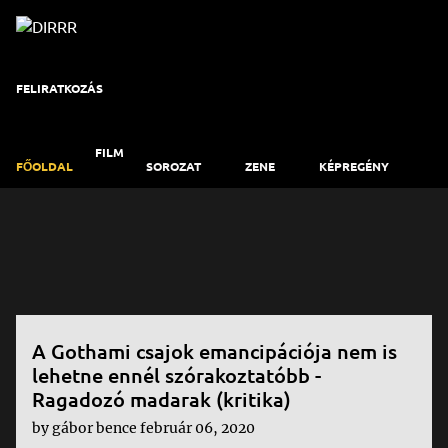
Ugrás a fő tartalomra
FELIRATKOZÁS
FILM
FŐOLDAL
SOROZAT
ZENE
KÉPREGÉNY
ART
KAPCSOLAT
B
e
j
e
g
A Gothami csajok emancipációja nem is
lehetne ennél szórakoztatóbb -
y
Ragadozó madarak (kritika)
z
by
gábor bence
február 06, 2020
é