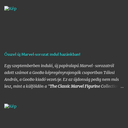
több mint 60 képből álló galériát, az idei legnagyobb hazai
graffiti jam rajzaival!
Ősszel új Marvel-sorozat indul hazánkban!
Egy szeptemberben induló, új papíralapú Marvel-sorozatról
adott számot a GooBo képregényrajongók csoportban Tálosi
András, a GooBo kiadó vezetője. Ez az újdonság pedig nem más
lesz, mint a külföldön a "
The Classic Marvel Figurine Collection
"
néven futott, 200 számot megélt magazin, melynek minden
része egy 20 oldalas "kisokos" az adott karakter eddigi
életpályájáról, egy róla mintázott ólomfigurával együtt.
Hazánkban már volt hasonló kaliberű próbálkozás a DC
figurákkal, de az a kísérlet hamar kudarcba fulladt, és kaszálták
a sorozatot. A kiadó ezúttal is az Eaglemoss lesz, a megjelenésre