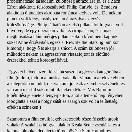
problematizáló társadalmi különbség ábrázolása jó, és a Zach
Efron alakította felsőosztálybeli Philip Carlyle, és Zendaya
alakította öntudatos akrobata románca kedves volt. De nekem
pl nem volt kiegyensúlyozottan ábrázolva az érzés
kölcsönössége. Philip láthatóan az első pillanattól fogva el volt
bűvölve, de egy operában való kézcirógatáson, és annak
meghiúsulása utáni mérges pillantásokon kívül nem kapunk
sokat Anne érzéseiből, egész a 'Rewrite the Stars'-ig, amikor
kimondja, hogy ő is akarja a srácot. A szám különösen jól
működött nekem az agresszíven visszafojtott és előtűnő
érzésekkel telített koreográfiával.
Egy-két helyen azért kicsit átcsúszott a giccses kategóriába a
film (tudom, tudom a musical valakik számára már eleve ebben
a kategóriában indul, de van ami jól esik az ember szívének, és
van ami már túl sok, mint pl. nekem Mr. és Mrs Barnum
kibékülési jelenete a tengerparton, ahol a lemenő nap fényében
lobogtatta a szél a hölgy sálát és aaargh sok volt a telítettség
effekt a színeken.)
Számomra a film egyik legélvezetesebb része frissebb arcok
voltak: A szakállas hölgyet alakító Keala Settle zseniális, és a
katonai álmokat dédelgető törpe növésű Sam Humphrey