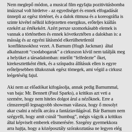
Nem meglepő módon, a musical film egyfajta pozitivitásbomba
imázzsal volt hirdetve - az egyediséget és ennek elfogadását
ünnepli az egész történet, és a dalok ritmusa és a koreográfia is
szinte kivétel nélkül kifejezetten energikus, erőteljes kiállás
ezekért az értékekért. Azért persze szomorkásabb elemek is
vannak a történetben és ennek következtében a dalokban is: a
másság és az egyéni látásmód elkerülhetetlenül
konfliktusokhoz vezet. A Barnum (Hugh Jackman) által
alkalmazott “csodabogarak” a cirkuszon kívül nem találják meg
a helyüket a társadalomban: mielőtt “felfedezte” őket,
kirekesztettként éltek, és a színpadra állításuk ellen is egyre
erőteljesebben tiltakoznak egész tömegek, ami végül a cirkusz
leégetéséig fajul.
Aki nem az előadókat kifogásolja, annak pedig Barnummal,
van baja: Mr. Bennett (Paul Sparks), a kritikus azt veti a
szemére, hogy nem hiteles dolgot árul a nézőknek. Erre a
címszereplő legnagyobb showman válasza, hogy ő mosolyt
akar csalni a nézők arcára a fantáziavilágával. Bár Barnum nem
szégyelli, hogy amit csinál “humbug”, mégis vágyik a kritikus
által képviselt emberek elismerésére. Szegény gyermekkora
arra hajtja, hogy a középosztály szórakoztatása ne legyen elég