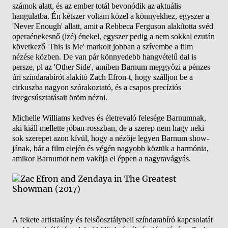
számok alatt, és az ember totál bevonódik az aktuális
hangulatba. Én kétszer voltam közel a könnyekhez, egyszer a
'Never Enough' allatt, amit a Rebbeca Ferguson alakította svéd
operaénekesnő (izé) énekel, egyszer pedig a nem sokkal ezután
következő 'This is Me' markolt jobban a szívembe a film
nézése közben. De van pár könnyedebb hangvételű dal is
persze, pl az 'Other Side', amiben Barnum meggyőzi a pénzes
úri színdarabírót alakító Zach Efron-t, hogy szálljon be a
cirkuszba nagyon szórakoztató, és a csapos precíziós
üvegcsúsztatásait öröm nézni.
Michelle Williams kedves és életrevaló felesége Barnumnak,
aki kiáll mellette jóban-rosszban, de a szerep nem hagy neki
sok szerepet azon kívül, hogy a nézője legyen Barnum show-
jának, bár a film elején és végén nagyobb köztük a harmónia,
amikor Barnumot nem vakítja el éppen a nagyravágyás.
A fekete artistalány és felsőosztálybeli színdarabíró kapcsolatát