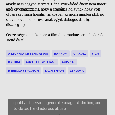
alakítása is nagyon tetszett. Bár a szurkálódó énem nem tudott
attól elvonatkoztatni, hogy a szakállas hölgynek hogy volt
olyan szép sima hónalja, ha közben az arcán minden idők no
shave november kihívásának egyik dobogós darabja
díszeleg...:)
Összességében nekem ez a film öt porondmesteri cilinderből
kettő és fél.
A LEGNAGYOBB SHOWMAN
BARNUM
CIRKUSZ
FILM
KRITIKA
MICHELLE WILLIAMS
MUSICAL
REBECCA FERGUSON
ZACH EFRON
ZENDAYA
M
e