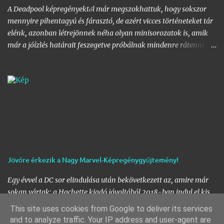
megegyezésének köszönhetően pedig megszületett a legendás
A Deadpool képregényektől már megszokhattuk, hogy sokszor
karakter, Venom önálló filmje. (Azt azért hozzátenném
mennyire pihentagyú és fárasztó, de azért vicces történeteket tár
zárójelben, hogy inkább lett ez egy Eddie …
elénk, azonban létrejönnek néha olyan minisorozatok is, amik
már a jóízlés határait feszegetve próbálnak mindenre rátenni egy
lapáttal, az ingerküszöböt jócskán átlépve. A 2011 és 2012-ben
megjelent négy részes mini, a
Deadpool Kills the Marvel Universe
a maga nemében azonban egy egyedi, durva, és explicit sztori a
Nagyszájú zsoldos ámokfutásáról egy alternatív Marvel
Univerzumban. Aggodalomra tehát semmi ok, ahogy az a
Watcher szavaiból is kiderül, egy alter Univerzumban járunk,
amit szemlélve még Ő maga is teljesen letargikus lesz. Mindenki
tudta, hogy Wade módszerei nem épp a legtisztábbak és
leghősiesebbek, arra azért senki sem számított, hogy fogja
Jövőre érkezik a Nagy Marvel-Képregénygyűjtemény!
magát, és nekiesik az összes Marvel hősnek, hogy végezzen velük.
Történetünk elején az X-Men a Ravencroft Intézetbe viszi be
Egy évvel a DC sor elindulása után bekövetkezett az, amire már
Deadpool-t, ugyanis elérkezettnek látták az időt, hogy valaki
sokan vártak; a Hachette kiadó jóvoltából 2018-ban indul el kis
végre segítsen rajta, me…
hazánkban a Nagy Marvel-Képregénygyűjtemény! A Marvel
This site uses cookies from Google to deliver its services
fanok mstanában nem panaszkodhatnak, hisz a Hihetetlen
and to analyze traffic. Your IP address and user-agent are