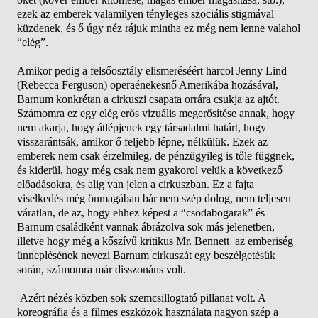
ezek az emberek valamilyen tényleges szociális stigmával
küzdenek, és ő úgy néz rájuk mintha ez még nem lenne valahol
“elég”.
Amikor pedig a felsőosztály elismeréséért harcol Jenny Lind
(Rebecca Ferguson) operaénekesnő Amerikába hozásával,
Barnum konkrétan a cirkuszi csapata orrára csukja az ajtót.
Számomra ez egy elég erős vizuális megerősítése annak, hogy
nem akarja, hogy átlépjenek egy társadalmi határt, hogy
visszarántsák, amikor ő feljebb lépne, nélkülük. Ezek az
emberek nem csak érzelmileg, de pénzügyileg is tőle függnek,
és kiderül, hogy még csak nem gyakorol velük a következő
előadásokra, és alig van jelen a cirkuszban. Ez a fajta
viselkedés még önmagában bár nem szép dolog, nem teljesen
váratlan, de az, hogy ehhez képest a “csodabogarak” és
Barnum családként vannak ábrázolva sok más jelenetben,
illetve hogy még a kőszívű kritikus Mr. Bennett az emberiség
ünneplésének nevezi Barnum cirkuszát egy beszélgetésük
során, számomra már disszonáns volt.
Azért nézés közben sok szemcsillogtató pillanat volt. A
koreográfia és a filmes eszközök használata nagyon szép a