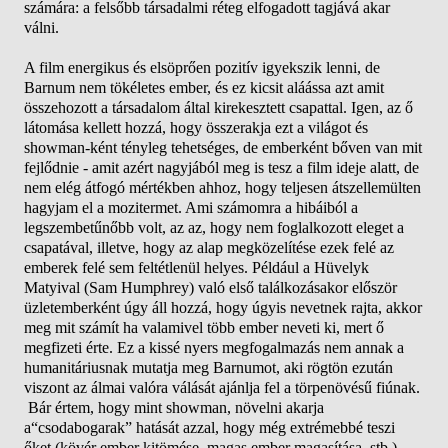
számára: a felsőbb társadalmi réteg elfogadott tagjává akar
válni.
A film energikus és elsöprően pozitív igyekszik lenni, de
Barnum nem tökéletes ember, és ez kicsit aláássa azt amit
összehozott a társadalom által kirekesztett csapattal. Igen, az ő
látomása kellett hozzá, hogy összerakja ezt a világot és
showman-ként tényleg tehetséges, de emberként bőven van mit
fejlődnie - amit azért nagyjából meg is tesz a film ideje alatt, de
nem elég átfogó mértékben ahhoz, hogy teljesen átszellemülten
hagyjam el a mozitermet. Ami számomra a hibáiból a
legszembetűnőbb volt, az az, hogy nem foglalkozott eleget a
csapatával, illetve, hogy az alap megközelítése ezek felé az
emberek felé sem feltétlenül helyes. Például a Hüvelyk
Matyival (Sam Humphrey) való első találkozásakor először
üzletemberként úgy áll hozzá, hogy úgyis nevetnek rajta, akkor
meg mit számít ha valamivel több ember neveti ki, mert ő
megfizeti érte. Ez a kissé nyers megfogalmazás nem annak a
humanitáriusnak mutatja meg Barnumot, aki rögtön ezután
viszont az álmai valóra válását ajánlja fel a törpenövésű fiúnak.
Bár értem, hogy mint showman, növelni akarja
a“csodabogarak” hatását azzal, hogy még extrémebbé teszi
őket (kövér ember kitömése, magas ember magasítása, stb.),