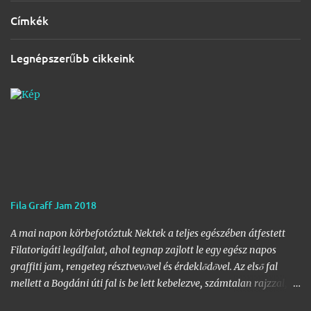
Címkék
Legnépszerűbb cikkeink
Fila Graff Jam 2018
A mai napon körbefotóztuk Nektek a teljes egészében átfestett
Filatorigáti legálfalat, ahol tegnap zajlott le egy egész napos
graffiti jam, rengeteg résztvevővel és érdeklődővel. Az első fal
mellett a Bogdáni úti fal is be lett kebelezve, számtalan rajzzal, és
változatos stílusokkal. Nem is szaporítanám szót, csekkoljátok a