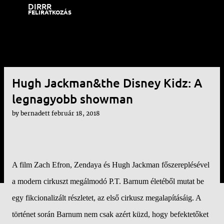
DIRRR
Ugrás a fő tartalomra
FELIRATKOZÁS
Hugh Jackman&the Disney Kidz: A
legnagyobb showman
by
bernadett
február 18, 2018
A film Zach Efron, Zendaya és Hugh Jackman főszereplésével
a modern cirkuszt megálmodó P.T. Barnum életéből mutat be
egy fikcionalizált részletet, az első cirkusz megalapításáig. A
történet során Barnum nem csak azért küzd, hogy befektetőket