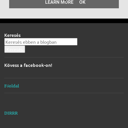
g
j
e
g
Keresés
y
z
é
s
Kövess a facebook-on!
e
k
Főoldal
DIRRR