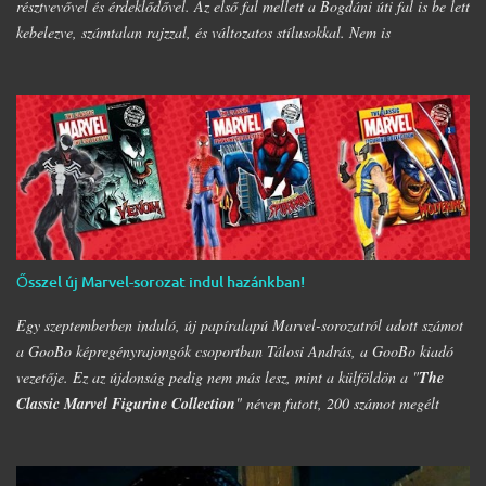
résztvevővel és érdeklődővel. Az első fal mellett a Bogdáni úti fal is be lett
kebelezve, számtalan rajzzal, és változatos stílusokkal. Nem is
szaporítanám szót, csekkoljátok a több mint 60 képből álló galériát, az
idei legnagyobb hazai graffiti jam rajzaival!
Ősszel új Marvel-sorozat indul hazánkban!
Egy szeptemberben induló, új papíralapú Marvel-sorozatról adott számot
a GooBo képregényrajongók csoportban Tálosi András, a GooBo kiadó
vezetője. Ez az újdonság pedig nem más lesz, mint a külföldön a "
The
Classic Marvel Figurine Collection
" néven futott, 200 számot megélt
magazin, melynek minden része egy 20 oldalas "kisokos" az adott karakter
eddigi életpályájáról, egy róla mintázott ólomfigurával együtt. Hazánkban
már volt hasonló kaliberű próbálkozás a DC figurákkal, de az a kísérlet