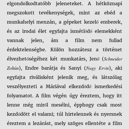
elgondolkodtatóbb jeleneteket. A hétköznapi
megszokott tevékenységek, mint az ebéd a
munkahelyi menzán, a gépeket kezelő emberek,
és az irodai élet egyfajta ismétlődő elemekként
vannak jelen, ám a film nem fullad
érdektelenségbe. Külön hozzátesz a történet
Schneider
élvezhetőségéhez két munkatárs, Jenő (
Zoltán
Nagy Ervin
), Endre barátja és Sanyi (
), aki
egyfajta riválisként jelenik meg, és látszólag
veszélyezteti a Máriával elkezdődő ismerkedési
folyamatot. A film végén úgy éreztem, hogy itt
lenne még miről mesélni, épphogy csak most
kezdődött el valami; túl hirtelennek és nyersnek
éreztem a lezárást, mely szöges ellentéte a film