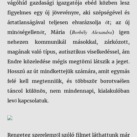
vágóhíd gazdasági igazgatója ebéd közben lesz
figyelmes egy új jövevényre, aki szépségével és
ártatlanságával teljesen elvarázsolja őt; az új
Borbély Alexandra
minőségellenőr, Mária (
) igen
nehezen kommunikál másokkal, zárkózott,
magának való típus, autisztikus viselkedéssel, ám
Endre közeledése mégis megtörni látszik a jeget.
Hosszú az út mindkettejük számára, amit egymás
felé kell megtenniük, és többször borotvaélen
táncol különös, nem mindennapi, kialakulóban
levő kapcsolatuk.
Rengeteg szerelemről szóló filmet láthattunk már