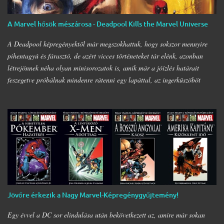
figyelembe venni mind a képregények, mind a filmek terén, a Marvel és a
Sony közös megegyezésének köszönhetően pedig megszületett a legendás
A Marvel hősök mészárosa - Deadpool Kills the Marvel Universe
karakter, Venom önálló filmje. (Azt azért hozzátenném zárójelben, hogy
inkább lett ez egy Eddie …
A Deadpool képregényektől már megszokhattuk, hogy sokszor mennyire
pihentagyú és fárasztó, de azért vicces történeteket tár elénk, azonban
létrejönnek néha olyan minisorozatok is, amik már a jóízlés határait
feszegetve próbálnak mindenre rátenni egy lapáttal, az ingerküszöböt
jócskán átlépve. A 2011 és 2012-ben megjelent négy részes mini, a
Deadpool Kills the Marvel Universe
a maga nemében azonban egy
egyedi, durva, és explicit sztori a Nagyszájú zsoldos ámokfutásáról egy
alternatív Marvel Univerzumban. Aggodalomra tehát semmi ok, ahogy
az a Watcher szavaiból is kiderül, egy alter Univerzumban járunk, amit
szemlélve még Ő maga is teljesen letargikus lesz. Mindenki tudta, hogy
Wade módszerei nem épp a legtisztábbak és leghősiesebbek, arra azért
senki sem számított, hogy fogja magát, és nekiesik az összes Marvel
hősnek, hogy végezzen velük. Történetünk elején az X-Men a Ravencroft
Jövőre érkezik a Nagy Marvel-Képregénygyűjtemény!
Intézetbe viszi be Deadpool-t, ugyanis elérkezettnek látták az időt, hogy
valaki végre segítsen rajta, me…
Egy évvel a DC sor elindulása után bekövetkezett az, amire már sokan