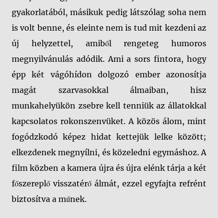
gyakorlatából, másikuk pedig látszólag soha nem
is volt benne, és eleinte nem is tud mit kezdeni az
új helyzettel, amiből rengeteg humoros
megnyilvánulás adódik. Ami a sors fintora, hogy
épp két vágóhídon dolgozó ember azonosítja
magát szarvasokkal álmaiban, hisz
munkahelyükön zsebre kell tenniük az állatokkal
kapcsolatos rokonszenvüket. A közös álom, mint
fogódzkodó képez hidat kettejük lelke között;
elkezdenek megnyílni, és közeledni egymáshoz. A
film közben a kamera újra és újra elénk tárja a két
főszereplő visszatérő álmát, ezzel egyfajta refrént
biztosítva a műnek.