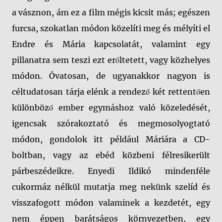
a vásznon, ám ez a film mégis kicsit más; egészen
furcsa, szokatlan módon közelíti meg és mélyíti el
Endre és Mária kapcsolatát, valamint egy
pillanatra sem teszi ezt erőltetett, vagy közhelyes
módon. Óvatosan, de ugyanakkor nagyon is
céltudatosan tárja elénk a rendező két rettentően
különböző ember egymáshoz való közeledését,
igencsak szórakoztató és megmosolyogtató
módon, gondolok itt például Máriára a CD-
boltban, vagy az ebéd közbeni félresikerült
párbeszédeikre. Enyedi Ildikó mindenféle
cukormáz nélkül mutatja meg nekünk szelíd és
visszafogott módon valaminek a kezdetét, egy
nem éppen barátságos környezetben, egy