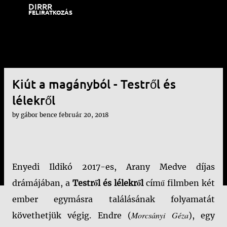
DIRRR
Ugrás a fő tartalomra
FELIRATKOZÁS
Kiút a magányból - Testről és
lélekről
by
gábor bence
február 20, 2018
Enyedi Ildikó 2017-es, Arany Medve díjas
drámájában, a
Testről és lélekről
című filmben két
ember egymásra találásának folyamatát
Morcsányi Géza
követhetjük végig. Endre (
), egy