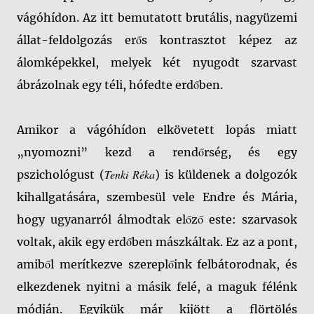
vágóhídon. Az itt bemutatott brutális, nagyüzemi
állat-feldolgozás erős kontrasztot képez az
álomképekkel, melyek két nyugodt szarvast
ábrázolnak egy téli, hófedte erdőben.
Amikor a vágóhídon elkövetett lopás miatt
„nyomozni” kezd a rendőrség, és egy
Tenki Réka
pszichológust (
) is küldenek a dolgozók
kihallgatására, szembesül vele Endre és Mária,
hogy ugyanarról álmodtak előző este: szarvasok
voltak, akik egy erdőben mászkáltak. Ez az a pont,
amiből merítkezve szereplőink felbátorodnak, és
elkezdenek nyitni a másik felé, a maguk félénk
módján. Egyikük már kijött a flörtölés