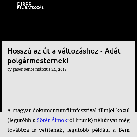
DIRRR
Ugrás a fő tartalomra
FELIRATKOZÁS
Hosszú az út a változáshoz - Adát
polgármesternek!
by
gábor bence
március 24, 2018
A magyar dokumentumfilmfesztivál filmjei közül
(legutóbb a
Sötét Álmok
ról írtunk) néhányat még
továbbra is vetítenek, legutóbb például a Bem