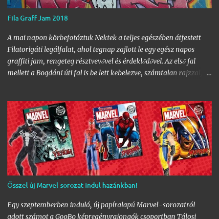
Fila Graff Jam 2018
A mai napon körbefotóztuk Nektek a teljes egészében átfestett
Filatorigáti legálfalat, ahol tegnap zajlott le egy egész napos
graffiti jam, rengeteg résztvevővel és érdeklődővel. Az első fal
mellett a Bogdáni úti fal is be lett kebelezve, számtalan rajzzal, és
változatos stílusokkal. Nem is szaporítanám szót, csekkoljátok a
több mint 60 képből álló galériát, az idei legnagyobb hazai
graffiti jam rajzaival!
Ősszel új Marvel-sorozat indul hazánkban!
Egy szeptemberben induló, új papíralapú Marvel-sorozatról
adott számot a GooBo képregényrajongók csoportban Tálosi