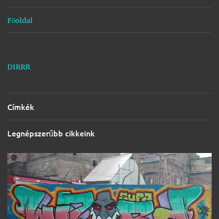
k
Főoldal
DIRRR
Címkék
Legnépszerűbb cikkeink