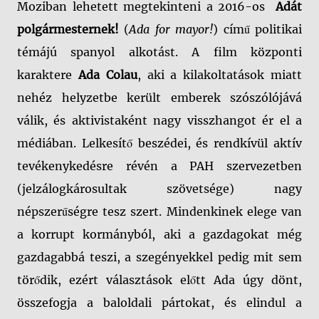
Moziban lehetett megtekinteni a 2016-os
Adát
polgármesternek!
(
Ada for mayor!
) című politikai
témájú spanyol alkotást. A film központi
karaktere
Ada Colau
, aki a kilakoltatások miatt
nehéz helyzetbe került emberek szószólójává
válik, és aktivistaként nagy visszhangot ér el a
médiában. Lelkesítő beszédei, és rendkívül aktív
tevékenykedésre révén a PAH szervezetben
(jelzálogkárosultak szövetsége) nagy
népszerűségre tesz szert. Mindenkinek elege van
a korrupt kormányból, aki a gazdagokat még
gazdagabbá teszi, a szegényekkel pedig mit sem
törődik, ezért választások előtt Ada úgy dönt,
összefogja a baloldali pártokat, és elindul a