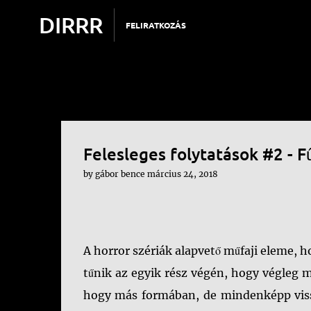
DIRRR
FELIRATKOZÁS
Felesleges folytatások #2 - F
by
gábor bence
március 24, 2018
A horror szériák alapvető műfaji eleme, h
tűnik az egyik rész végén, hogy végleg
hogy más formában, de mindenképp vissz