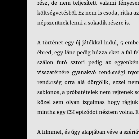
rész, de nem teljesített valami fényesen
költségvetésből. Ez nem is csoda, ritka 
népszerűnek lenni a sokadik részre is.
A történet egy új játékkal indul, 5 emb
ébred, egy lánc pedig húzza őket a fal fe
szálon futó sztori pedig az egyenké
visszatértére gyanakvó rendőrségi nyo
rendőrség orra alá dörgölik, ezzel nem
sablonos, a próbatételek nem rejtenek 
közel sem olyan izgalmas hogy rágju
mintha egy CSI epizódot néztem volna. Ez
A filmmel, és úgy alapjában véve a széri