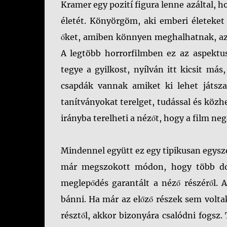
Kramer egy pozití figura lenne azáltal, 
életét. Könyörgöm, aki emberi életeket
őket, amiben könnyen meghalhatnak, az 
A legtöbb horrorfilmben ez az aspekt
tegye a gyilkost, nyílván itt kicsit m
csapdák vannak amiket ki lehet játsza
tanítványokat terelget, tudással és közh
irányba terelheti a nézőt, hogy a film neg
Mindennel együtt ez egy tipikusan egysze
már megszokott módon, hogy több dol
meglepődés garantált a néző részéről. 
bánni. Ha már az előző részek sem voltak
résztől, akkor bizonyára csalódni fogs