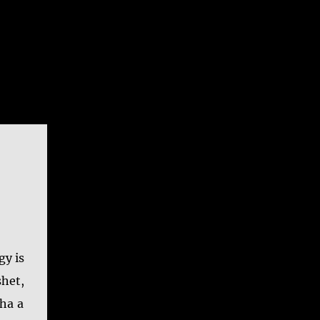
gy is
het,
ha a