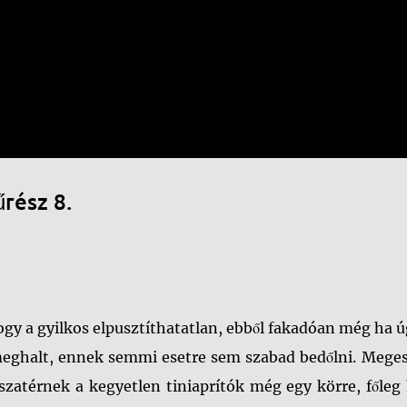
Ugrás a fő tartalomra
űrész 8.
ogy a gyilkos elpusztíthatatlan, ebből fakadóan még ha ú
 meghalt, ennek semmi esetre sem szabad bedőlni. Meges
atérnek a kegyetlen tiniaprítók még egy körre, főleg 