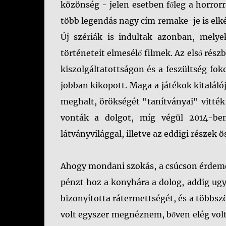
közönség - jelen esetben főleg a horrorr
több legendás nagy cím remake-je is elk
Új szériák is indultak azonban, mely
történeteit elmesélő filmek. Az első rés
kiszolgáltatottságon és a feszültség fok
jobban kikopott. Maga a játékok kitaláló
meghalt, örökségét "tanítványai" vitték
vonták a dolgot, míg végül 2014-be
látványvilággal, illetve az eddigi részek 
Ahogy mondani szokás, a csúcson érdemes 
pénzt hoz a konyhára a dolog, addig ugy
bizonyította rátermettségét, és a többsz
volt egyszer megnéznem, bőven elég volt. 