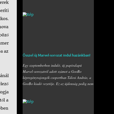
berek
mellett a Bogdáni úti fal is be lett kebelezve,
számtalan rajzzal, és változatos stílusokkal. Nem
ríti
is szaporítanám szót, csekkoljátok a több mint 60
kos.
képből álló galériát, az idei legnagyobb hazai
hova
graffiti jam rajzaival!
böző
amer
ba az
Ősszel új Marvel-sorozat indul hazánkban!
Egy szeptemberben induló, új papíralapú
Marvel-sorozatról adott számot a GooBo
iánál
képregényrajongók csoportban Tálosi András, a
GooBo kiadó vezetője. Ez az újdonság pedig nem
lező
más lesz, mint a külföldön a "
The Classic Marvel
ogja
Figurine Collection
" néven futott, 200 számot
től a
megélt magazin, melynek minden része egy 20
oldalas "kisokos" az adott karakter eddigi
ében