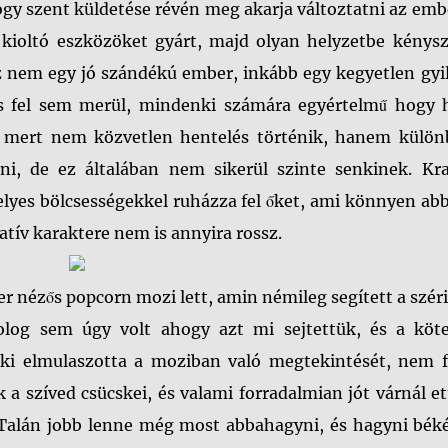
hogy szent küldetése révén meg akarja változtatni az em
 kioltó eszközöket gyárt, majd olyan helyzetbe kénysze
nem egy jó szándékú ember, inkább egy kegyetlen gyil
us fel sem merül, mindenki számára egyértelmű hogy 
ás, mert nem közvetlen hentelés történik, hanem külön
ni, de ez általában nem sikerül szinte senkinek. Kr
elyes bölcsességekkel ruházza fel őket, ami könnyen ab
atív karaktere nem is annyira rossz.
r nézős popcorn mozi lett, amin némileg segített a szér
og sem úgy volt ahogy azt mi sejtettük, és a köte
Aki elmulaszotta a moziban való megtekintését, nem f
 a szíved csücskei, és valami forradalmian jót várnál et
z. Talán jobb lenne még most abbahagyni, és hagyni bék