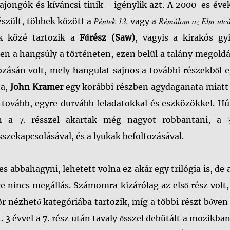
ajongók és kíváncsi tinik - igénylik azt. A 2000-es év
Péntek 13,
Rémálom az Elm utcá
észült, többek között a
vagy a
ek közé tartozik a
Fűrész (Saw)
, vagyis a kirakós gyi
zben a hangsúly a történeten, ezen belül a talány megold
ozásán volt, mely hangulat sajnos a további részekből 
ja,
John Kramer
egy korábbi részben agydaganata miatt
 tovább, egyre durvább feladatokkal és eszközökkel. H
n a 7. résszel akartak még nagyot robbantani, a 
összekapcsolásával, és a lyukak befoltozásával.
abbahagyni, lehetett volna ez akár egy trilógia is, de
e nincs megállás. Számomra kizárólag az első rész volt
ör nézhető kategóriába tartozik, míg a többi részt bőven
3 évvel a 7. rész után tavaly ősszel debütált a mozikban