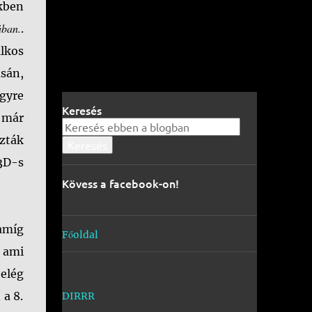
ekben
ban.
.
lkos
ásán,
egyre
Keresés
 már
úzták
3D-s
Kövess a facebook-on!
 amíg
Főoldal
, ami
 elég
 a 8.
DIRRR