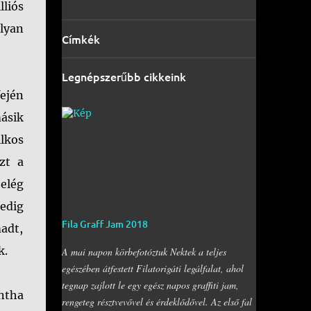
lliós
olyan
Címkék
Legnépszerűbb cikkeink
fején
másik
lkos
zt a
elég
edig
Fila Graff Jam 2018
adt,
k.
A mai napon körbefotóztuk Nektek a teljes
egészében átfestett Filatorigáti legálfalat, ahol
tegnap zajlott le egy egész napos graffiti jam,
intha
rengeteg résztvevővel és érdeklődővel. Az első fal