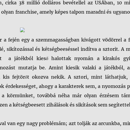
, cirka 38 millió dolláros bevétellel az USÁban, 10 mi
az olyan franchise, amely képes talpon maradni és ugyan
er a fején egy a szemmagasságban kivágott vödörrel a 
lé, sikítozással és kétségbeeséssel indítva a sztorit. A 
nt a játékból kieső halottak nyomán a kirakós gyi
mozást mutatja be. Amint kiesik valaki a játékból, a
 kis fejtörőt okozva nekik. A sztori, mint láthatjuk, 
sok érdekességet, ahogy a karakterek sem, a nyomozás p
k a körmünket, továbbá néha már olyan érzésem tám
en a kétségbeesett zihálások és sikítások sem segítette
ával van egy nagy problémám; azt tolják az arcunkba, m