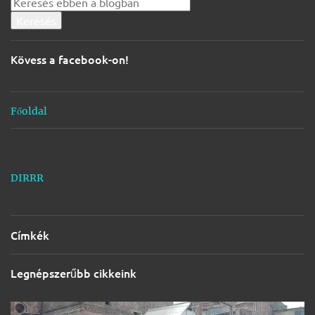
z
é
s
Kövess a facebook-on!
e
k
Főoldal
DIRRR
Címkék
Legnépszerűbb cikkeink