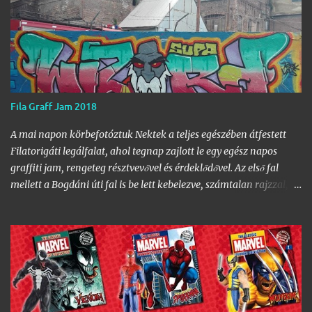
Fila Graff Jam 2018
A mai napon körbefotóztuk Nektek a teljes egészében átfestett
Filatorigáti legálfalat, ahol tegnap zajlott le egy egész napos
graffiti jam, rengeteg résztvevővel és érdeklődővel. Az első fal
mellett a Bogdáni úti fal is be lett kebelezve, számtalan rajzzal, és
változatos stílusokkal. Nem is szaporítanám szót, csekkoljátok a
több mint 60 képből álló galériát, az idei legnagyobb hazai
graffiti jam rajzaival!