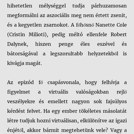
hihetetlen mélységgel tudja párhuzamosan
megformálni az aszociális meg nem értett zsenit,
és a kegyetlen zsarnokot. A főhősnő Nanette Cole
(Cristin Milioti), pedig méltó ellenfele Robert
Dalynek, hiszen penge éles eszével és
bátorságával a legszorultabb helyzetekből is
kivágja magát.
Az epizód fő csapásvonala, hogy felhívja a
figyelmet a virtuális valóságokban rejlő
veszélyekre és emellett nagyon sok fajsúlyos
kérdést felvet. Ha egy ember tökéletes másolatát
létre tudjuk hozni virtuálisan, elkülönítve az igazi
énjétől, akkor bármit megtehetünk vele? Vagy a