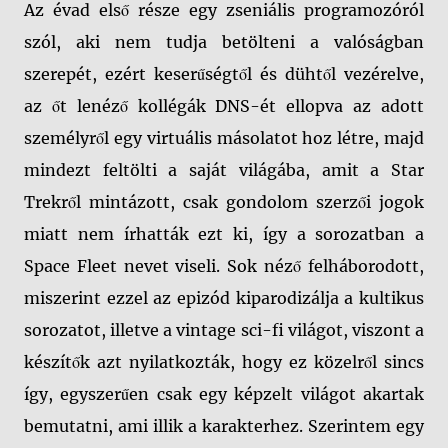
Az évad első része egy zseniális programozóról
szól, aki nem tudja betölteni a valóságban
szerepét, ezért keserűségtől és dühtől vezérelve,
az őt lenéző kollégák DNS-ét ellopva az adott
személyről egy virtuális másolatot hoz létre, majd
mindezt feltölti a saját világába, amit a Star
Trekről mintázott, csak gondolom szerzői jogok
miatt nem írhatták ezt ki, így a sorozatban a
Space Fleet nevet viseli. Sok néző felháborodott,
miszerint ezzel az epizód kiparodizálja a kultikus
sorozatot, illetve a vintage sci-fi világot, viszont a
készítők azt nyilatkozták, hogy ez közelről sincs
így, egyszerűen csak egy képzelt világot akartak
bemutatni, ami illik a karakterhez. Szerintem egy