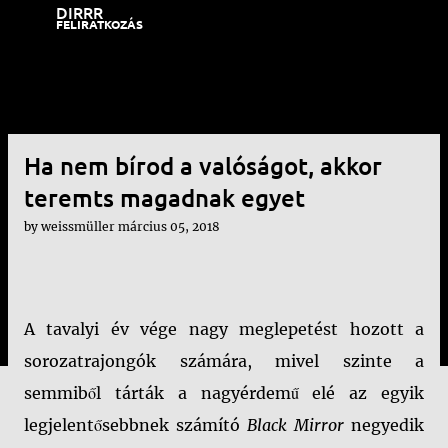
DIRRR
Ugrás a fő tartalomra
FELIRATKOZÁS
Ha nem bírod a valóságot, akkor
teremts magadnak egyet
by
weissmüller
március 05, 2018
A tavalyi év vége nagy meglepetést hozott a
sorozatrajongók számára, mivel szinte a
semmiből tárták a nagyérdemű elé az egyik
legjelentősebbnek számító
Black Mirror
negyedik