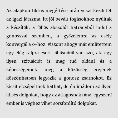
Az alapkonfliktus megértése után veszi kezdetét
az igazi játszma. Itt jól bevált fogásokhoz nyúltak
a készítők; a főhős abszolút hátrányból indul a
gonosszal szemben, a győzelemre az esély
konvergál a 0-hoz, viszont ahogy már említettem
egy elég talpra esett főhősnőről van szó, aki egy
ilyen szituációt is meg tud oldani és a
képességeinek, meg a közösség erejének
köszönhetően legyőzik a gonosz zsarnokot. Ez
kicsit elcsépeltnek hathat, de én imádom az ilyen
klisés dolgokat, hogy az átlagosnak tűnő, egyszerű
ember is véghez vihet sorsfordító dolgokat.