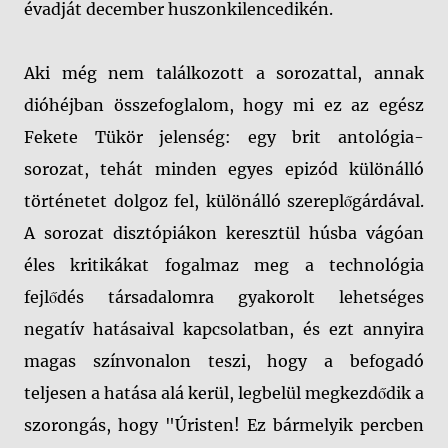
évadját december huszonkilencedikén.
Aki még nem találkozott a sorozattal, annak
dióhéjban összefoglalom, hogy mi ez az egész
Fekete Tükör jelenség: egy brit antológia-
sorozat, tehát minden egyes epizód különálló
történetet dolgoz fel, különálló szereplőgárdával.
A sorozat disztópiákon keresztül húsba vágóan
éles kritikákat fogalmaz meg a technológia
fejlődés társadalomra gyakorolt lehetséges
negatív hatásaival kapcsolatban, és ezt annyira
magas színvonalon teszi, hogy a befogadó
teljesen a hatása alá kerül, legbelül megkezdődik a
szorongás, hogy "Úristen! Ez bármelyik percben