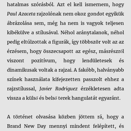
hatalmas szórásból. Azt el kell ismernem, hogy
Paul Azaceta
rajzolónak nem okoz gondot egyikük
ábrázolása sem, még ha nem is vagyok teljesen
kibékülve a stílusával. Néhol aránytalanok, néhol
pedig eltúlzottak a figurák, így többször volt az az
érzésem, hogy összecsapott az egész, másrészről
viszont pozitívum, hogy lendületesek és
dinamikusak voltak a rajzai. A fakóbb, halványabb
színek használata kifejezetten passzolt ehhez a
rajzstílussal,
Javier Rodriguez
érzékletesen adta
vissza a külső és belső terek hangulatát egyaránt.
A történet olvasása közben jöttem rá, hogy a
Brand New Day mennyi mindent felépített, és