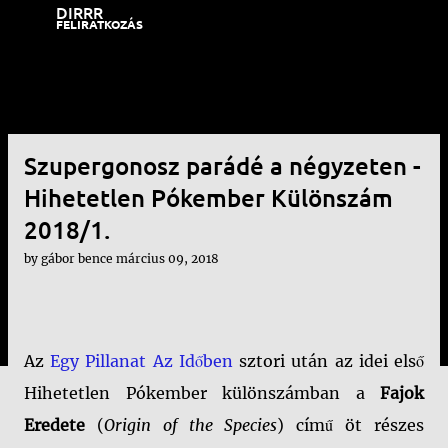
DIRRR
Ugrás a fő tartalomra
FELIRATKOZÁS
Szupergonosz parádé a négyzeten -
Hihetetlen Pókember Különszám
2018/1.
by
gábor bence
március 09, 2018
Az
Egy Pillanat Az Időben
sztori után az idei első
Hihetetlen Pókember különszámban a
Fajok
Eredete
(
Origin of the Species
) című öt részes