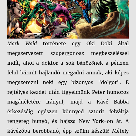
Mark Waid
története egy Oki Doki által
megszervezett szupergonosz megbeszéléssel
indít, ahol a doktor a sok bűnözőnek a pénzen
felül bármit hajlandó megadni annak, aki képes
megszerezni neki egy bizonyos "dolgot". E
rejtélyes kezdet után figyelmünk Peter humoros
magánéletére irányul, majd a Kávé Babba
érkezéséig egészen könnyed sztorit felváltja
rengeteg bunyó, és hajsza New York-on át. A
kávézóba berobbanó, épp szülni készülő Métely