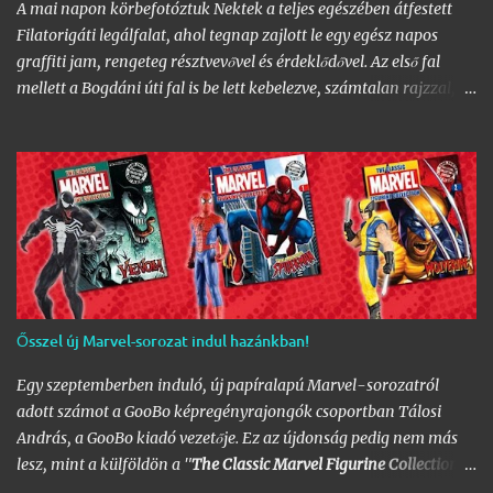
A mai napon körbefotóztuk Nektek a teljes egészében átfestett
Filatorigáti legálfalat, ahol tegnap zajlott le egy egész napos
graffiti jam, rengeteg résztvevővel és érdeklődővel. Az első fal
mellett a Bogdáni úti fal is be lett kebelezve, számtalan rajzzal, és
változatos stílusokkal. Nem is szaporítanám szót, csekkoljátok a
több mint 60 képből álló galériát, az idei legnagyobb hazai
graffiti jam rajzaival!
Ősszel új Marvel-sorozat indul hazánkban!
Egy szeptemberben induló, új papíralapú Marvel-sorozatról
adott számot a GooBo képregényrajongók csoportban Tálosi
András, a GooBo kiadó vezetője. Ez az újdonság pedig nem más
lesz, mint a külföldön a "
The Classic Marvel Figurine Collection
"
néven futott, 200 számot megélt magazin, melynek minden