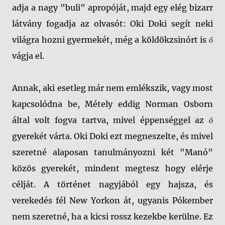
adja a nagy "buli" apropóját, majd egy elég bizarr
látvány fogadja az olvasót: Oki Doki segít neki
világra hozni gyermekét, még a köldökzsinórt is ő
vágja el.
Annak, aki esetleg már nem emlékszik, vagy most
kapcsolódna be, Métely eddig Norman Osborn
által volt fogva tartva, mivel éppenséggel az ő
gyerekét várta. Oki Doki ezt megneszelte, és mivel
szeretné alaposan tanulmányozni két "Manó"
közös gyerekét, mindent megtesz hogy elérje
célját. A történet nagyjából egy hajsza, és
verekedés fél New Yorkon át, ugyanis Pókember
nem szeretné, ha a kicsi rossz kezekbe kerülne. Ez