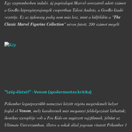
Egy szeptemberben induló, új papíralapú Marvel-sorozatról adott számot
a GooBo képregényrajongók csoportban Tálosi András, a GooBo kiadó
vezetője. Ez az újdonság pedig nem más lesz, mint a külföldön a "
The
Classic Marvel Figurine Collection
" néven futott, 200 számot megélt
magazin, melynek minden része egy 20 oldalas "kisokos" az adott karakter
eddigi életpályájáról, egy róla mintázott ólomfigurával együtt. Hazánkban
már volt hasonló kaliberű próbálkozás a DC figurákkal, de az a kísérlet
hamar kudarcba fulladt, és kaszálták a sorozatot. A kiadó ezúttal is az
Eaglemoss lesz, a megjelenésre pedig már nem is kell olyan sokat
várnunk, alig néhány hét múlva már a polcunkon tudhatjuk az első
darabot. Az eredeti sorozat 200 számot élt meg, ami azért nem kevés
figurát jelent; lehet készíteni hozzá az üres polcokat, melyek átrendezése
már így is folyamatosan borsot tör a képregényrajongók orra alá, hála a
"Szép életet!" - Venom (spoilermentes kritika)
Nagy
DC
- és
Marvel-Képregénygyűjtemény
egyre nagyobb helyet igénylő
…
Pókember legnépszerűbb nemezisei között régóta megérdemelt helyet
foglal el
Venom
, mely karakternek már megannyi feldolgozását láthattuk;
ikonikus szereplője volt a Fox Kids-en sugárzott rajzfilmnek, feltűnt az
Ultimate Univerzumban, illetve a sokak által jogosan vitatott Pókember 3
filmben. Legelső feltűnése a 80-as évekre nyúlik vissza, egészen pontosan