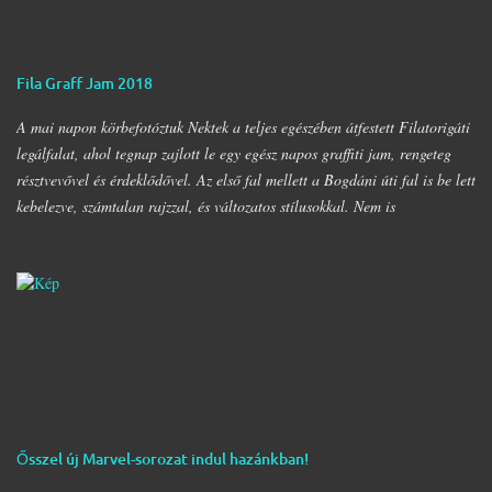
Fila Graff Jam 2018
A mai napon körbefotóztuk Nektek a teljes egészében átfestett Filatorigáti
legálfalat, ahol tegnap zajlott le egy egész napos graffiti jam, rengeteg
résztvevővel és érdeklődővel. Az első fal mellett a Bogdáni úti fal is be lett
kebelezve, számtalan rajzzal, és változatos stílusokkal. Nem is
szaporítanám szót, csekkoljátok a több mint 60 képből álló galériát, az
idei legnagyobb hazai graffiti jam rajzaival!
Ősszel új Marvel-sorozat indul hazánkban!