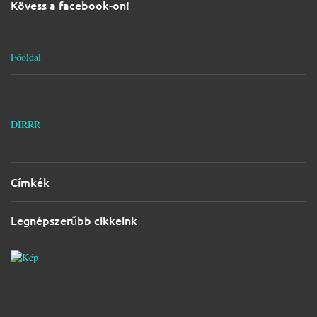
s
Kövess a facebook-on!
e
k
Főoldal
DIRRR
Címkék
Legnépszerűbb cikkeink