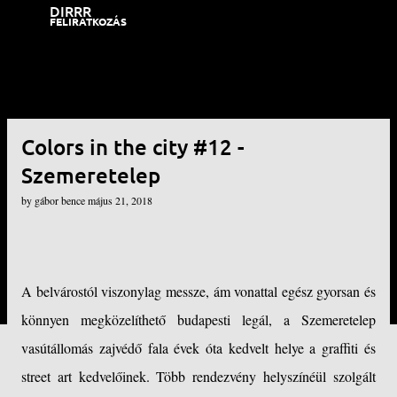
DIRRR
Ugrás a fő tartalomra
FELIRATKOZÁS
Colors in the city #12 -
Szemeretelep
by
gábor bence
május 21, 2018
A belvárostól viszonylag messze, ám vonattal egész gyorsan és
könnyen megközelíthető budapesti legál, a Szemeretelep
vasútállomás zajvédő fala évek óta kedvelt helye a graffiti és
street art kedvelőinek. Több rendezvény helyszínéül szolgált