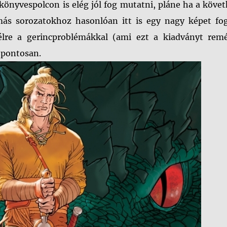
könyvespolcon is elég jól fog mutatni, pláne ha a köve
más sorozatokhoz hasonlóan itt is egy nagy képet fo
élre a gerincproblémákkal (ami ezt a kiadványt remé
ó pontosan.