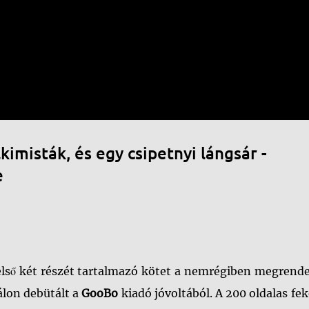
Ugrás a fő tartalomra
kimisták, és egy csipetnyi lángsár -
e
első két részét tartalmazó kötet a nemrégiben megrend
lon debütált a
GooBo
kiadó jóvoltából. A 200 oldalas fe