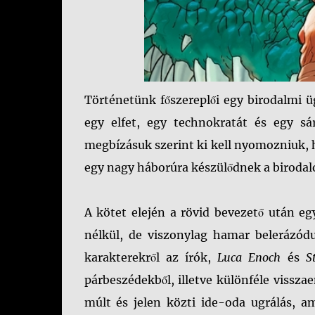
Történetünk főszereplői egy birodalmi ü
egy elfet, egy technokratát és egy sár
megbízásuk szerint ki kell nyomozniuk, 
egy nagy háborúra készülődnek a birodal
A kötet elején a rövid bevezető után eg
nélkül, de viszonylag hamar belerázódu
karakterekről az írók,
Luca Enoch
és
S
párbeszédekből, illetve különféle vissza
múlt és jelen közti ide-oda ugrálás, a