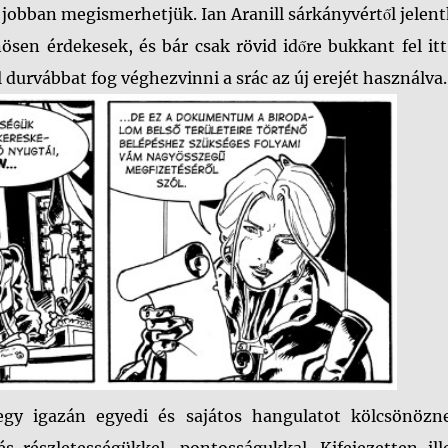
s jobban megismerhetjük. Ian Aranill sárkányvértől jelen
ösen érdekesek, és bár csak rövid időre bukkant fel it
durvábbat fog véghezvinni a srác az új erejét használva.
egy igazán egyedi és sajátos hangulatot kölcsönözn