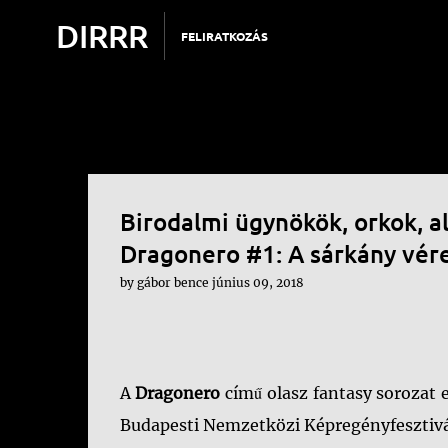
DIRRR
FELIRATKOZÁS
Birodalmi ügynökök, orkok, al
Dragonero #1: A sárkány vér
by
gábor bence
június 09, 2018
A
Dragonero
című olasz fantasy sorozat 
Budapesti Nemzetközi Képregényfesztivá