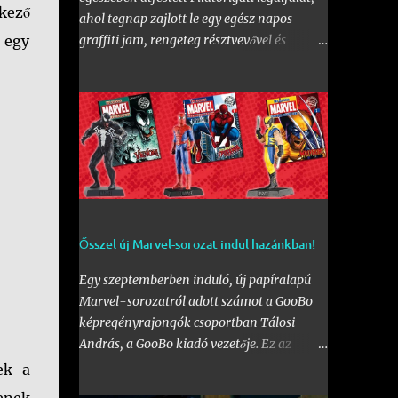
tkező
ahol tegnap zajlott le egy egész napos
t egy
graffiti jam, rengeteg résztvevővel és
érdeklődővel. Az első fal mellett a Bogdáni
úti fal is be lett kebelezve, számtalan
rajzzal, és változatos stílusokkal. Nem is
szaporítanám szót, csekkoljátok a több
mint 60 képből álló galériát, az idei
legnagyobb hazai graffiti jam rajzaival!
Ősszel új Marvel-sorozat indul hazánkban!
Egy szeptemberben induló, új papíralapú
Marvel-sorozatról adott számot a GooBo
képregényrajongók csoportban Tálosi
András, a GooBo kiadó vezetője. Ez az
újdonság pedig nem más lesz, mint a
ek a
külföldön a "
The Classic Marvel Figurine