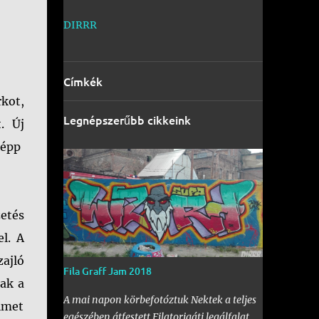
DIRRR
Címkék
rkot,
Legnépszerűbb cikkeink
. Új
r épp
zetés
l. A
ajló
Fila Graff Jam 2018
nak a
A mai napon körbefotóztuk Nektek a teljes
lmet
egészében átfestett Filatorigáti legálfalat,