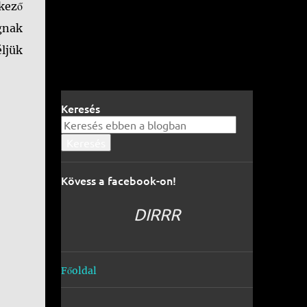
tkező
gnak
ljük
Keresés
Kövess a facebook-on!
DIRRR
Főoldal