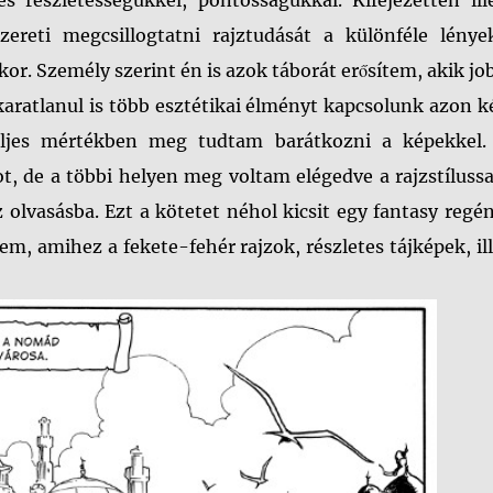
s részletességükkel, pontosságukkal. Kifejezetten ill
ereti megcsillogtatni rajztudását a különféle lénye
r. Személy szerint én is azok táborát erősítem, akik j
akaratlanul is több esztétikai élményt kapcsolunk azon 
eljes mértékben meg tudtam barátkozni a képekkel.
ot, de a többi helyen meg voltam elégedve a rajzstílussa
olvasásba. Ezt a kötetet néhol kicsit egy fantasy regé
, amihez a fekete-fehér rajzok, részletes tájképek, il