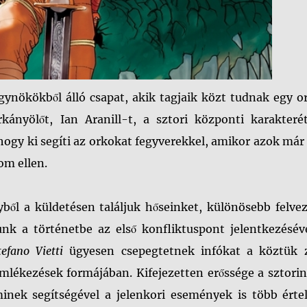
gynökökből álló csapat, akik tagjaik közt tudnak egy o
kányölőt, Ian Aranill-t, a sztori központi karakterét
hogy ki segíti az orkokat fegyverekkel, amikor azok má
om ellen.
yből a küldetésen találjuk hőseinket, különösebb felve
nk a történetbe az első konfliktuspont jelentkezéséve
tefano Vietti
ügyesen csepegtetnek infókat a köztük z
emlékezések formájában. Kifejezetten erőssége a sztori
minek segítségével a jelenkori események is több érte