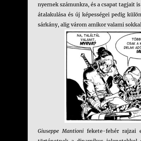
nyernek számunkra, és a csapat tagjait i
átalakulása és új képességei pedig külön
sárkány, alig várom amikor valami sokkal 
Giuseppe Mantioni
fekete-fehér rajzai 