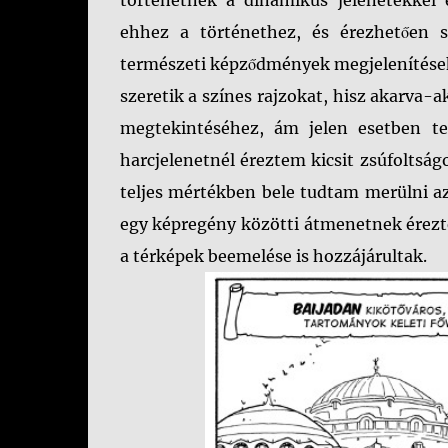
történetnek a dinamikus jelenetekkel é
ehhez a történethez, és érezhetően sz
természeti képződmények megjelenítéseko
szeretik a színes rajzokat, hisz akarva-
megtekintéséhez, ám jelen esetben t
harcjelenetnél éreztem kicsit zsúfoltság
teljes mértékben bele tudtam merülni az 
egy képregény közötti átmenetnek éreztem
a térképek beemelése is hozzájárultak.