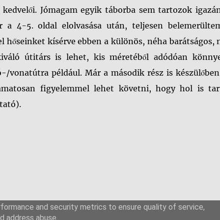
 kedvelői. Jómagam egyik táborba sem tartozok igazán
r a 4-5. oldal elolvasása után, teljesen belemerülte
l hőseinket kísérve ebben a különös, néha barátságos, 
kiváló útitárs is lehet, kis méretéből adódóan könny
/vonatútra például. Már a második rész is készülőben
amatosan figyelemmel lehet követni, hogy hol is tar
tató).