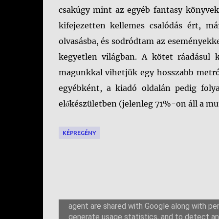
csakúgy mint az egyéb fantasy könyvek
kifejezetten kellemes csalódás ért, má
olvasásba, és sodródtam az eseményekke
kegyetlen világban. A kötet ráadásul 
magunkkal vihetjük egy hosszabb metró-
egyébként, a kiadó oldalán pedig foly
előkészületben (jelenleg 71%-on áll a mu
KÉPREGÉNY
M