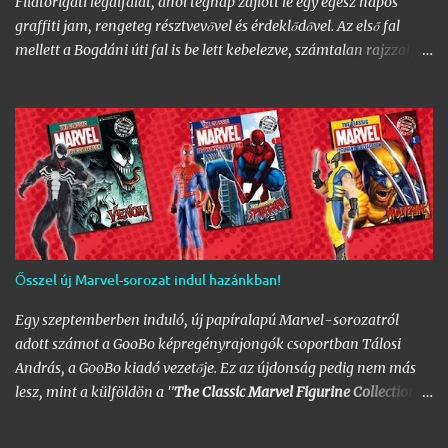
Filatorigáti legálfalat, ahol tegnap zajlott le egy egész napos
graffiti jam, rengeteg résztvevővel és érdeklődővel. Az első fal
mellett a Bogdáni úti fal is be lett kebelezve, számtalan rajzzal, és
változatos stílusokkal. Nem is szaporítanám szót, csekkoljátok a
több mint 60 képből álló galériát, az idei legnagyobb hazai
graffiti jam rajzaival!
Ősszel új Marvel-sorozat indul hazánkban!
Egy szeptemberben induló, új papíralapú Marvel-sorozatról
adott számot a GooBo képregényrajongók csoportban Tálosi
András, a GooBo kiadó vezetője. Ez az újdonság pedig nem más
lesz, mint a külföldön a "
The Classic Marvel Figurine Collection
"
néven futott, 200 számot megélt magazin, melynek minden
része egy 20 oldalas "kisokos" az adott karakter eddigi