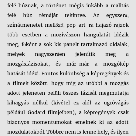
felé húznak, a történet mégis inkább a realitás
felé húz témáját tekintve. Az egyszerű,
színátmenetet mellőző, pop-art-ra hajazó rajzok
több esetben a mozivászon hangulatát idézik
meg, főként a sok kis panelt tartalmazó oldalak,
melyek nagyszerűen jelenítik meg a
mozgásfázisokat, és már-már a mozgókép
hatását idézi. Fontos különbség a képregények és
a filmek között, hogy míg az utóbbi a mozgás
adott jeleneten belüli összes fázisát megmutatja
kihagyás nélkül (kivétel ez alól az ugróvágás
például Godard filmjeiben), a képregények csak
bizonyos momentumokat emelnek ki az adott
mozdulatokból. Többre nem is lenne hely, és ilyen