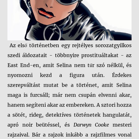
Az első történetben egy rejtélyes sorozatgyilkos
szedi áldozatait - többnyire prostituáltakat - az
East End-en, amit Selina nem tűr szó nélkül, és
nyomozni kezd a figura után. Érdekes
szerepváltást mutat be a történet, amit Selina
maga is furcsáll; már nem csupán elvenni akar,
hanem segíteni akar az embereken. A sztori hozza
a sötét, rideg, detektíves történetek hangulatát,
apró noir beütéssel, és
Darwyn Cooke
mesteri
rajzaival. Bár a rajzok inkább a rajzfilmes vonal