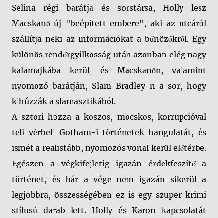
Selina régi barátja és sorstársa, Holly lesz
Macskanő új "beépített embere", aki az utcáról
szállítja neki az információkat a bűnözőkről. Egy
különös rendőrgyilkosság után azonban elég nagy
kalamajkába kerül, és Macskanőn, valamint
nyomozó barátján, Slam Bradley-n a sor, hogy
kihúzzák a slamasztikából.
A sztori hozza a koszos, mocskos, korrupcióval
teli vérbeli Gotham-i történetek hangulatát, és
ismét a realistább, nyomozós vonal kerül előtérbe.
Egészen a végkifejletig igazán érdekfeszítő a
történet, és bár a vége nem igazán sikerül a
legjobbra, összességében ez is egy szuper krimi
stílusú darab lett. Holly és Karon kapcsolatát