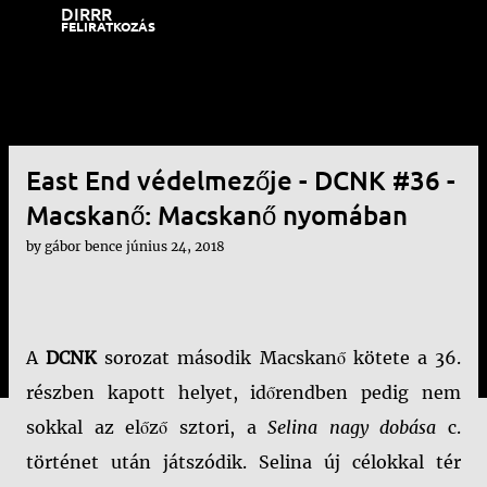
DIRRR
Ugrás a fő tartalomra
FELIRATKOZÁS
East End védelmezője - DCNK #36 -
Macskanő: Macskanő nyomában
by
gábor bence
június 24, 2018
A
DCNK
sorozat második Macskanő kötete a 36.
részben kapott helyet, időrendben pedig nem
sokkal az előző sztori, a
Selina nagy dobása
c.
történet után játszódik. Selina új célokkal tér