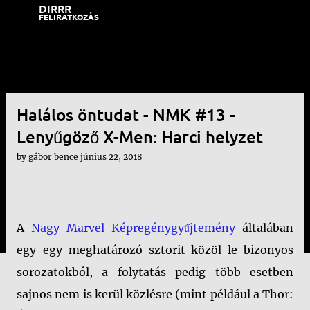
DIRRR
Ugrás a fő tartalomra
FELIRATKOZÁS
Halálos öntudat - NMK #13 -
Lenyűgöző X-Men: Harci helyzet
by
gábor bence
június 22, 2018
A
Nagy Marvel-Képregénygyűjtemény
általában
egy-egy meghatározó sztorit közöl le bizonyos
sorozatokból, a folytatás pedig több esetben
sajnos nem is kerül közlésre (mint például a Thor: