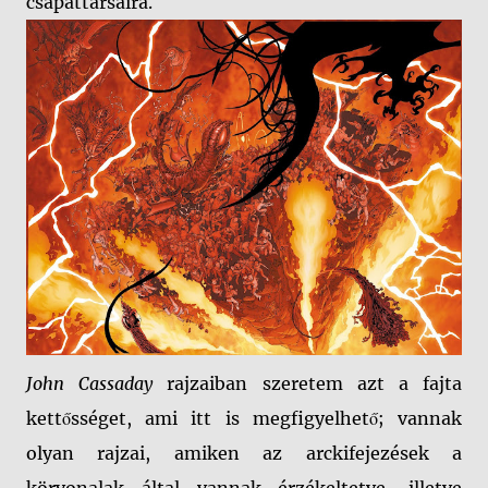
csapattársaira.
John Cassaday
rajzaiban szeretem azt a fajta
kettősséget, ami itt is megfigyelhető; vannak
olyan rajzai, amiken az arckifejezések a
körvonalak által vannak érzékeltetve, illetve