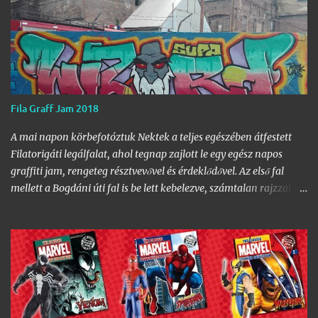
Fila Graff Jam 2018
A mai napon körbefotóztuk Nektek a teljes egészében átfestett
Filatorigáti legálfalat, ahol tegnap zajlott le egy egész napos
graffiti jam, rengeteg résztvevővel és érdeklődővel. Az első fal
mellett a Bogdáni úti fal is be lett kebelezve, számtalan rajzzal, és
változatos stílusokkal. Nem is szaporítanám szót, csekkoljátok a
több mint 60 képből álló galériát, az idei legnagyobb hazai
graffiti jam rajzaival!