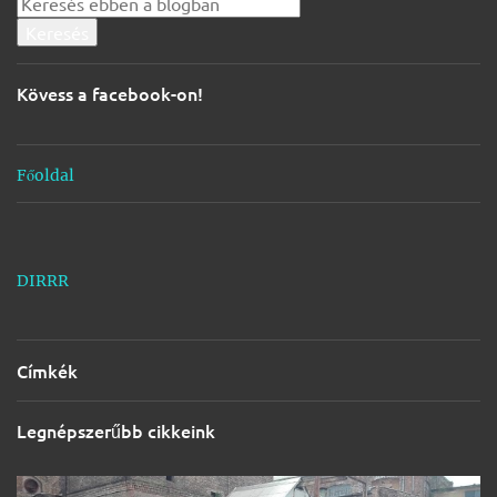
z
é
s
Kövess a facebook-on!
e
k
Főoldal
DIRRR
Címkék
Legnépszerűbb cikkeink