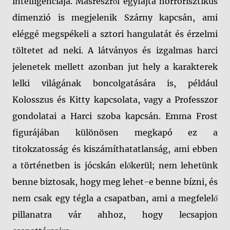
intelligenciája. Másrészről egyfajta horrorisztikus
dimenzió is megjelenik Szárny kapcsán, ami
eléggé megspékeli a sztori hangulatát és érzelmi
töltetet ad neki. A látványos és izgalmas harci
jelenetek mellett azonban jut hely a karakterek
lelki világának boncolgatására is, például
Kolosszus és Kitty kapcsolata, vagy a Professzor
gondolatai a Harci szoba kapcsán. Emma Frost
figurájában különösen megkapó ez a
titokzatosság és kiszámíthatatlanság, ami ebben
a történetben is jócskán előkerül; nem lehetünk
benne biztosak, hogy meg lehet-e benne bízni, és
nem csak egy tégla a csapatban, ami a megfelelő
pillanatra vár ahhoz, hogy lecsapjon