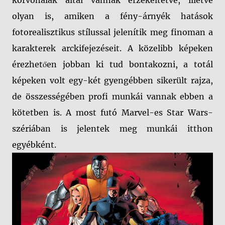
olyan is, amiken a fény-árnyék hatások
fotorealisztikus stílussal jelenítik meg finoman a
karakterek arckifejezéseit. A közelibb képeken
érezhetően jobban ki tud bontakozni, a totál
képeken volt egy-két gyengébben sikerült rajza,
de összességében profi munkái vannak ebben a
kötetben is. A most futó Marvel-es Star Wars-
szériában is jelentek meg munkái itthon
egyébként.