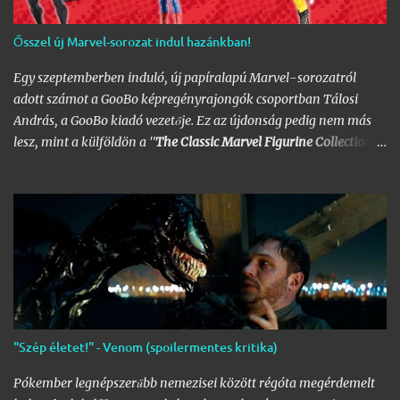
Ősszel új Marvel-sorozat indul hazánkban!
Egy szeptemberben induló, új papíralapú Marvel-sorozatról
adott számot a GooBo képregényrajongók csoportban Tálosi
András, a GooBo kiadó vezetője. Ez az újdonság pedig nem más
lesz, mint a külföldön a "
The Classic Marvel Figurine Collection
"
néven futott, 200 számot megélt magazin, melynek minden
része egy 20 oldalas "kisokos" az adott karakter eddigi
életpályájáról, egy róla mintázott ólomfigurával együtt.
Hazánkban már volt hasonló kaliberű próbálkozás a DC
figurákkal, de az a kísérlet hamar kudarcba fulladt, és kaszálták
a sorozatot. A kiadó ezúttal is az Eaglemoss lesz, a megjelenésre
pedig már nem is kell olyan sokat várnunk, alig néhány hét
múlva már a polcunkon tudhatjuk az első darabot. Az eredeti
sorozat 200 számot élt meg, ami azért nem kevés figurát jelent;
"Szép életet!" - Venom (spoilermentes kritika)
lehet készíteni hozzá az üres polcokat, melyek átrendezése már
így is folyamatosan borsot tör a képregényrajongók orra alá,
Pókember legnépszerűbb nemezisei között régóta megérdemelt
hála a Nagy
DC
- és
Marvel-Képregénygyűjtemény
egyre