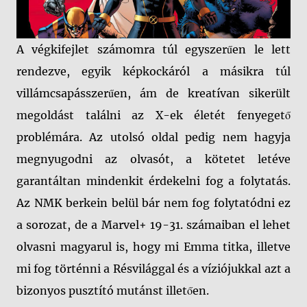
A végkifejlet számomra túl egyszerűen le lett
rendezve, egyik képkockáról a másikra túl
villámcsapásszerűen, ám de kreatívan sikerült
megoldást találni az X-ek életét fenyegető
problémára. Az utolsó oldal pedig nem hagyja
megnyugodni az olvasót, a kötetet letéve
garantáltan mindenkit érdekelni fog a folytatás.
Az NMK berkein belül bár nem fog folytatódni ez
a sorozat, de a Marvel+ 19-31. számaiban el lehet
olvasni magyarul is, hogy mi Emma titka, illetve
mi fog történni a Résvilággal és a víziójukkal azt a
bizonyos pusztító mutánst illetően.