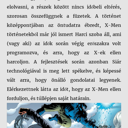
elolvasni, a részek között nincs időbeli eltérés,
szorosan összefüggnek a füzetek. A történet
középpontjában az öntudatra ébredt, X-Men
történetekből már jól ismert Harci szoba áll, ami
(vagy aki) az idők során végig erőszakra volt
programozva, és arra, hogy az X-ek ellen
harcoljon. A fejlesztések során azonban Siár
technológiával is meg lett spékelve, és képessé
vált arra, hogy önálló gondolatai legyenek.
Elérkezettnek látta az időt, hogy az X-Men ellen
forduljon, és túllépjen saját határain.