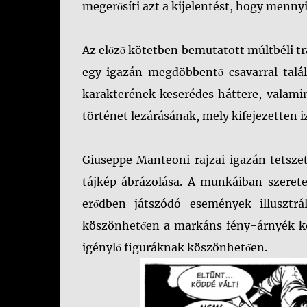
megerősíti azt a kijelentést, hogy mennyir
Az előző kötetben bemutatott múltbéli t
egy igazán megdöbbentő csavarral talá
karakterének keserédes háttere, valamin
történet lezárásának, mely kifejezetten i
Giuseppe Manteoni rajzai igazán tetszet
tájkép ábrázolása. A munkáiban szerete
erődben játszódó események illusztrá
köszönhetően a markáns fény-árnyék kon
igénylő figuráknak köszönhetően.