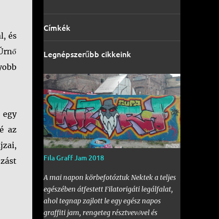
Címkék
l, és
Úrnő
Legnépszerűbb cikkeink
gyobb
y egy
é az
zai,
Fila Graff Jam 2018
zást
A mai napon körbefotóztuk Nektek a teljes
egészében átfestett Filatorigáti legálfalat,
ahol tegnap zajlott le egy egész napos
graffiti jam, rengeteg résztvevővel és