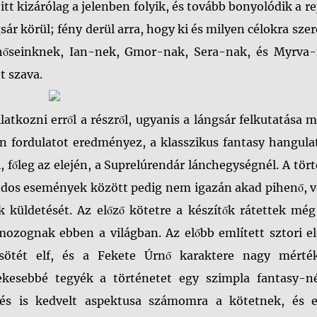
itt kizárólag a jelenben folyik, és tovább bonyolódik a re
ár körül; fény derül arra, hogy ki és milyen célokra sze
 hőseinknek, Ian-nek, Gmor-nak, Sera-nak, és Myrva-
t szava.
atkozni erről a részről, ugyanis a lángsár felkutatása m
an fordulatot eredményez, a klasszikus fantasy hangula
l, főleg az elején, a Suprelúrendár lánchegységnél. A tör
ndos események között pedig nem igazán akad pihenő, v
nk küldetését. Az előző kötetre a készítők rátettek mé
mozognak ebben a világban. Az előbb említett sztori el
 sötét elf, és a Fekete Úrnő karaktere nagy mérté
ekesebbé tegyék a történetet egy szimpla fantasy-né
és is kedvelt aspektusa számomra a kötetnek, és e