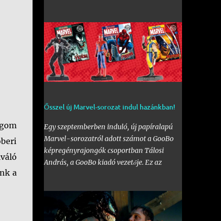
érdeklődővel. Az első fal mellett a Bogdáni
úti fal is be lett kebelezve, számtalan
rajzzal, és változatos stílusokkal. Nem is
szaporítanám szót, csekkoljátok a több
mint 60 képből álló galériát, az idei
legnagyobb hazai graffiti jam rajzaival!
Ősszel új Marvel-sorozat indul hazánkban!
ogom
Egy szeptemberben induló, új papíralapú
Marvel-sorozatról adott számot a GooBo
beri
képregényrajongók csoportban Tálosi
váló
András, a GooBo kiadó vezetője. Ez az
unk a
újdonság pedig nem más lesz, mint a
külföldön a "
The Classic Marvel Figurine
Collection
" néven futott, 200 számot
megélt magazin, melynek minden része egy