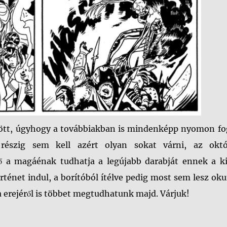
zött, úgyhogy a továbbiakban is mindenképp nyomon f
 részig sem kell azért olyan sokat várni, az októ
 a magáénak tudhatja a legújabb darabját ennek a ki
rténet indul, a borítóból ítélve pedig most sem lesz ok
a erejéről is többet megtudhatunk majd. Várjuk!