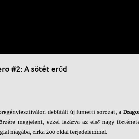
Ugrás a fő tartalomra
ero #2: A sötét erőd
regényfesztiválon debütált új fumetti sorozat, a
Drago
zére megjelent, ezzel lezárva az első nagy története
oglal magába, cirka 200 oldal terjedelemmel.