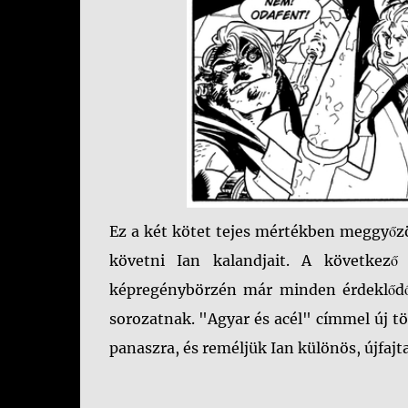
Ez a két kötet tejes mértékben meggyő
követni Ian kalandjait. A következő
képregénybörzén már minden érdeklődő
sorozatnak. "Agyar és acél" címmel új tö
panaszra, és reméljük Ian különös, újfajt