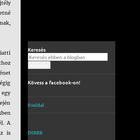
jtély
retné
nak,
Keresés
iatti
thoz
ténet
Kövess a facebook-on!
égig
g egy
ején
Főoldal
kben
l. A
z is
DIRRR