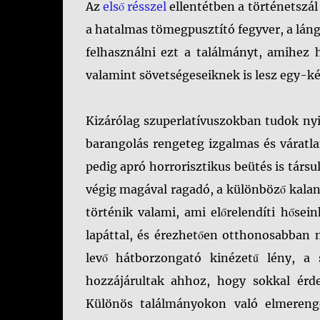
Az
első résszel
ellentétben a történetszál 
a hatalmas tömegpusztító fegyver, a lángs
felhasználni ezt a találmányt, amihez
valamint sövetségeseiknek is lesz egy-ké
Kizárólag szuperlatívuszokban tudok nyil
barangolás rengeteg izgalmas és váratl
pedig apró horrorisztikus beütés is társu
végig magával ragadó, a különböző kala
történik valami, ami előrelendíti hősei
lapáttal, és érezhetően otthonosabban 
levő hátborzongató kinézetű lény, a
hozzájárultak ahhoz, hogy sokkal érd
Különös találmányokon való elmereng