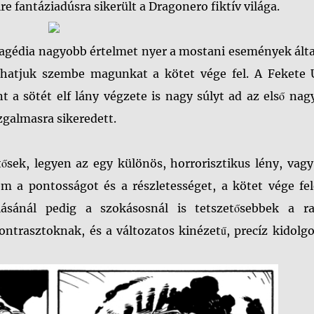
e fantáziadúsra sikerült a Dragonero fiktív világa.
ragédia nagyobb értelmet nyer a mostani események álta
lhatjuk szembe magunkat a kötet vége fel. A Fekete 
t a sötét elf lány végzete is nagy súlyt ad az első na
zgalmasra sikeredett.
ősek, legyen az egy különös, horrorisztikus lény, vag
m a pontosságot és a részletességet, a kötet vége fel
lásánál pedig a szokásosnál is tetszetősebbek a raj
trasztoknak, és a változatos kinézetű, precíz kidolgo