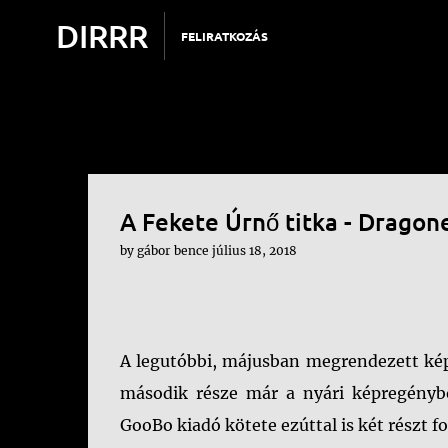
DIRRR
FELIRATKOZÁS
A Fekete Úrnő titka - Dragon
by
gábor bence
július 18, 2018
A legutóbbi, májusban megrendezett kép
második része már a nyári képregénybör
GooBo kiadó kötete ezúttal is két részt f