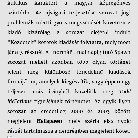
kultikus karaktert a magyar képregényes
színtérbe. Az újságosi terjesztésű sorozat jogi
problémák miatti gyors megszűnését követően a
kiadó kizárólag a sorozat elejétől induló
"Kezdetek" kötetek kiadását folytatta, mely most
jár a 7. résznél. A "normál", mai napig futó Spawn
sorozat mellett azonban több olyan történet
jelent meg különböző terjedelmű kiadások
formájában, amelyek kiegészítik, vagy éppen egy
teljesen más irányból közelítik meg
Todd
McFarlane
figurájának történetét. Az egyik ilyen
sorozat az eredetileg 2000 és 2003 között
megjelent
Hellspawn
, mely széria első nyolc
részét tartalmazza a nemrégiben megjelent kötet.