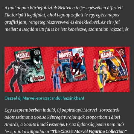
A mai napon körbefotóztuk Nektek a teljes egészében átfestett
Filatorigáti legálfalat, ahol tegnap zajlott le egy egész napos
graffiti jam, rengeteg résztvevővel és érdeklődővel. Az első fal
mellett a Bogdáni úti fal is be lett kebelezve, számtalan rajzzal, és
változatos stílusokkal. Nem is szaporítanám szót, csekkoljátok a
több mint 60 képből álló galériát, az idei legnagyobb hazai
graffiti jam rajzaival!
Ősszel új Marvel-sorozat indul hazánkban!
Egy szeptemberben induló, új papíralapú Marvel-sorozatról
adott számot a GooBo képregényrajongók csoportban Tálosi
András, a GooBo kiadó vezetője. Ez az újdonság pedig nem más
lesz, mint a külföldön a "
The Classic Marvel Figurine Collection
"