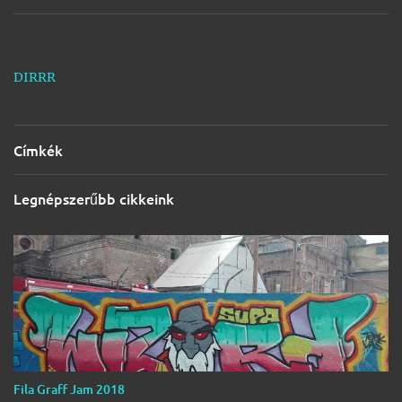
d
é
s
e
DIRRR
Címkék
Legnépszerűbb cikkeink
Fila Graff Jam 2018