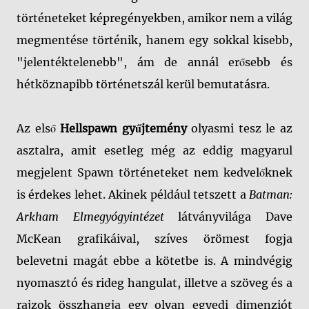
történeteket képregényekben, amikor nem a világ
megmentése történik, hanem egy sokkal kisebb,
"jelentéktelenebb", ám de annál erősebb és
hétköznapibb történetszál kerül bemutatásra.
Az első
Hellspawn gyűjtemény
olyasmi tesz le az
asztalra, amit esetleg még az eddig magyarul
megjelent Spawn történeteket nem kedvelőknek
is érdekes lehet. Akinek például tetszett a
Batman:
Arkham Elmegyógyintézet
látványvilága Dave
McKean grafikáival, szíves örömest fogja
belevetni magát ebbe a kötetbe is. A mindvégig
nyomasztó és rideg hangulat, illetve a szöveg és a
rajzok összhangja egy olyan egyedi dimenziót