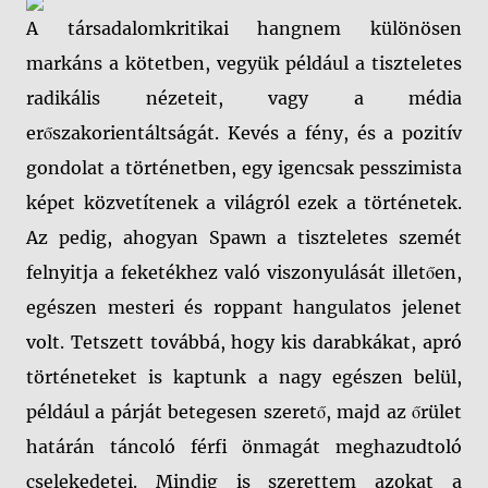
A társadalomkritikai hangnem különösen
markáns a kötetben, vegyük például a tiszteletes
radikális nézeteit, vagy a média
erőszakorientáltságát. Kevés a fény, és a pozitív
gondolat a történetben, egy igencsak pesszimista
képet közvetítenek a világról ezek a történetek.
Az pedig, ahogyan Spawn a tiszteletes szemét
felnyitja a feketékhez való viszonyulását illetően,
egészen mesteri és roppant hangulatos jelenet
volt. Tetszett továbbá, hogy kis darabkákat, apró
történeteket is kaptunk a nagy egészen belül,
például a párját betegesen szerető, majd az őrület
határán táncoló férfi önmagát meghazudtoló
cselekedetei. Mindig is szerettem azokat a