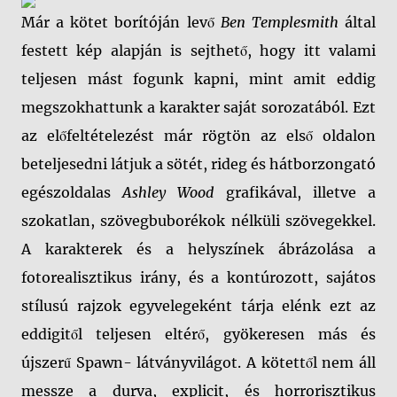
Már a kötet borítóján levő
Ben Templesmith
által
festett kép alapján is sejthető, hogy itt valami
teljesen mást fogunk kapni, mint amit eddig
megszokhattunk a karakter saját sorozatából. Ezt
az előfeltételezést már rögtön az első oldalon
beteljesedni látjuk a sötét, rideg és hátborzongató
egészoldalas
Ashley Wood
grafikával, illetve a
szokatlan, szövegbuborékok nélküli szövegekkel.
A karakterek és a helyszínek ábrázolása a
fotorealisztikus irány, és a kontúrozott, sajátos
stílusú rajzok egyvelegeként tárja elénk ezt az
eddigitől teljesen eltérő, gyökeresen más és
újszerű Spawn- látványvilágot. A kötettől nem áll
messze a durva, explicit, és horrorisztikus