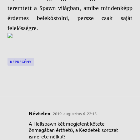
teremtett a Spawn világban, amibe mindenképp
érdemes belekóstolni, persze csak saját
felelősségre.
KÉPREGÉNY
Névtelen
2019. augusztus 6. 22:15
M
A Hellspawn két megjelent kötete
e
önmagában érthető, a Kezdetek sorozat
g
ismerete nélkül?