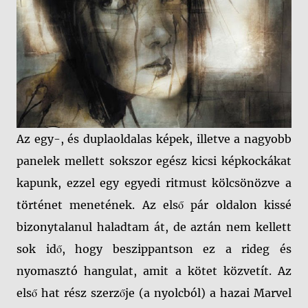
Az egy-, és duplaoldalas képek, illetve a nagyobb
panelek mellett sokszor egész kicsi képkockákat
kapunk, ezzel egy egyedi ritmust kölcsönözve a
történet menetének. Az első pár oldalon kissé
bizonytalanul haladtam át, de aztán nem kellett
sok idő, hogy beszippantson ez a rideg és
nyomasztó hangulat, amit a kötet közvetít. Az
első hat rész szerzője (a nyolcból) a hazai Marvel