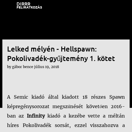
DIRRR
Ugrás a fő tartalomra
FELIRATKOZÁS
Lelked mélyén - Hellspawn:
Pokolivadék-gyűjtemény 1. kötet
by
gábor bence
július 19, 2018
A Semic kiadó által kiadott 18 részes Spawn
képregénysorozat megszűnését követően 2016-
ban az
Infinity
kiadó a kezébe vette a méltán
híres Pokolivadék sorsát, ezzel visszahozva a