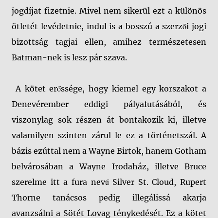
jogdíjat fizetnie. Mivel nem sikerül ezt a különös
ötletét levédetnie, indul is a bosszú a szerzői jogi
bizottság tagjai ellen, amihez természetesen
Batman-nek is lesz pár szava.
A kötet erőssége, hogy kiemel egy korszakot a
Denevérember eddigi pályafutásából, és
viszonylag sok részen át bontakozik ki, illetve
valamilyen szinten zárul le ez a történetszál. A
bázis ezúttal nem a Wayne Birtok, hanem Gotham
belvárosában a Wayne Irodaház, illetve Bruce
szerelme itt a fura nevű Silver St. Cloud, Rupert
Thorne tanácsos pedig illegálissá akarja
avanzsálni a Sötét Lovag ténykedését. Ez a kötet