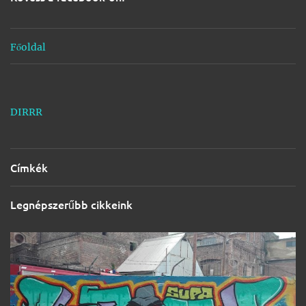
e
k
Főoldal
DIRRR
Címkék
Legnépszerűbb cikkeink