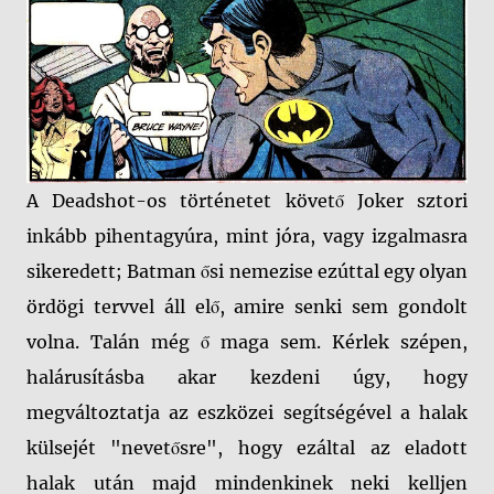
A Deadshot-os történetet követő Joker sztori
inkább pihentagyúra, mint jóra, vagy izgalmasra
sikeredett; Batman ősi nemezise ezúttal egy olyan
ördögi tervvel áll elő, amire senki sem gondolt
volna. Talán még ő maga sem. Kérlek szépen,
halárusításba akar kezdeni úgy, hogy
megváltoztatja az eszközei segítségével a halak
külsejét "nevetősre", hogy ezáltal az eladott
halak után majd mindenkinek neki kelljen