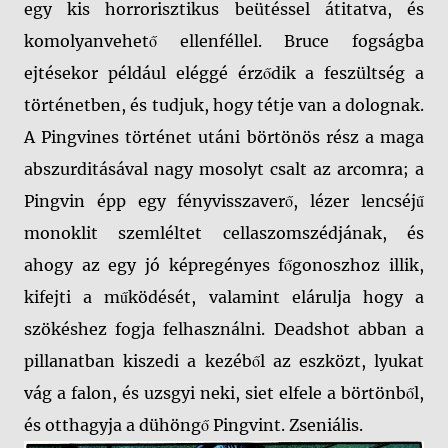
egy kis horrorisztikus beütéssel átitatva, és
komolyanvehető ellenféllel. Bruce fogságba
ejtésekor például eléggé érződik a feszültség a
történetben, és tudjuk, hogy tétje van a dolognak.
A Pingvines történet utáni börtönös rész a maga
abszurditásával nagy mosolyt csalt az arcomra; a
Pingvin épp egy fényvisszaverő, lézer lencséjű
monoklit szemléltet cellaszomszédjának, és
ahogy az egy jó képregényes főgonoszhoz illik,
kifejti a működését, valamint elárulja hogy a
szökéshez fogja felhasználni. Deadshot abban a
pillanatban kiszedi a kezéből az eszközt, lyukat
vág a falon, és uzsgyi neki, siet elfele a börtönből,
és otthagyja a dühöngő Pingvint. Zseniális.