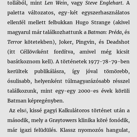
tollából, mint
Len Wein
, vagy
Steve Englehart
. A
paletta változatos, egy-két egyszerhasználatos
ellenfél mellett felbukkan Hugo Strange (akivel
magyarul már találkozhattunk a
Batman: Préda
, és
Terror
kötetekben), Joker, Pingvin, és Deadshot
(itt Céllövőként fordítva, amivel még kicsit
barátkoznom kell). A történetek 1977-78-79-ben
kerültek publikálásra, így jóval tömörebb,
ósulisabb, helyenként túlmagyarázósabb résszel
találkozunk, mint egy-egy 2000-es évek körüli
Batman képregényben.
Az első, kissé gagyi Kalkulátoros történet után a
második, mely a Graytowers klinika köré fonódik,
már igazi felüdülés. Klassz nyomozós hangulat,