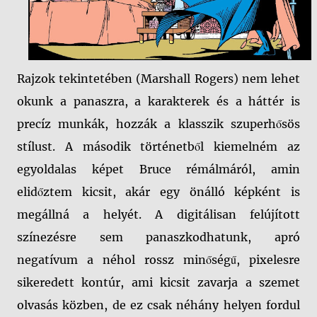
Rajzok tekintetében (Marshall Rogers) nem lehet
okunk a panaszra, a karakterek és a háttér is
precíz munkák, hozzák a klasszik szuperhősös
stílust. A második történetből kiemelném az
egyoldalas képet Bruce rémálmáról, amin
elidőztem kicsit, akár egy önálló képként is
megállná a helyét. A digitálisan felújított
színezésre sem panaszkodhatunk, apró
negatívum a néhol rossz minőségű, pixelesre
sikeredett kontúr, ami kicsit zavarja a szemet
olvasás közben, de ez csak néhány helyen fordul