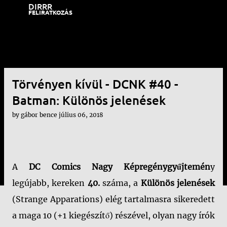
DIRRR
Ugrás a fő tartalomra
FELIRATKOZÁS
Törvényen kívül - DCNK #40 -
Batman: Különös jelenések
by
gábor bence
július 06, 2018
A
DC Comics Nagy Képregénygyűjtemén
y
legújabb, kereken
40.
száma, a
Különös jelenések
(Strange Apparations) elég tartalmasra sikeredett
a maga 10 (+1 kiegészítő) részével, olyan nagy írók