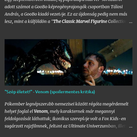
adott számot a GooBo képregényrajongók csoportban Tálosi
András, a GooBo kiadó vezetője. Ez az újdonság pedig nem más
lesz, mint a külföldön a "
The Classic Marvel Figurine Collection
"
néven futott, 200 számot megélt magazin, melynek minden
része egy 20 oldalas "kisokos" az adott karakter eddigi
életpályájáról, egy róla mintázott ólomfigurával együtt.
Hazánkban már volt hasonló kaliberű próbálkozás a DC
figurákkal, de az a kísérlet hamar kudarcba fulladt, és kaszálták
a sorozatot. A kiadó ezúttal is az Eaglemoss lesz, a megjelenésre
pedig már nem is kell olyan sokat várnunk, alig néhány hét
múlva már a polcunkon tudhatjuk az első darabot. Az eredeti
sorozat 200 számot élt meg, ami azért nem kevés figurát jelent;
"Szép életet!" - Venom (spoilermentes kritika)
lehet készíteni hozzá az üres polcokat, melyek átrendezése már
így is folyamatosan borsot tör a képregényrajongók orra alá,
Pókember legnépszerűbb nemezisei között régóta megérdemelt
hála a Nagy
DC
- és
Marvel-Képregénygyűjtemény
egyre
helyet foglal el
Venom
, mely karakternek már megannyi
nagyobb helyet igénylő …
feldolgozását láthattuk; ikonikus szereplője volt a Fox Kids-en
sugárzott rajzfilmnek, feltűnt az Ultimate Univerzumban, illetve
a sokak által jogosan vitatott Pókember 3 filmben. Legelső