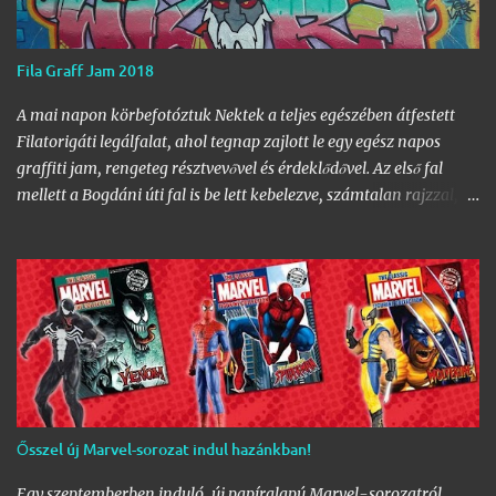
Fila Graff Jam 2018
A mai napon körbefotóztuk Nektek a teljes egészében átfestett
Filatorigáti legálfalat, ahol tegnap zajlott le egy egész napos
graffiti jam, rengeteg résztvevővel és érdeklődővel. Az első fal
mellett a Bogdáni úti fal is be lett kebelezve, számtalan rajzzal, és
változatos stílusokkal. Nem is szaporítanám szót, csekkoljátok a
több mint 60 képből álló galériát, az idei legnagyobb hazai
graffiti jam rajzaival!
Ősszel új Marvel-sorozat indul hazánkban!
Egy szeptemberben induló, új papíralapú Marvel-sorozatról