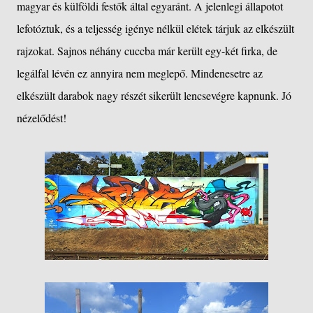
magyar és külföldi festők által egyaránt. A jelenlegi állapotot
lefotóztuk, és a teljesség igénye nélkül elétek tárjuk az elkészült
rajzokat. Sajnos néhány cuccba már került egy-két firka, de
legálfal lévén ez annyira nem meglepő. Mindenesetre az
elkészült darabok nagy részét sikerült lencsevégre kapnunk. Jó
nézelődést!