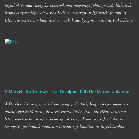
foglal el
Venom
, mely karakternek már megannyi feldolgozását láthattuk;
ikonikus szereplője volt a Fox Kids-en sugárzott rajzfilmnek, feltűnt az
Ultimate Univerzumban, illetve a sokak által jogosan vitatott Pókember 3
filmben. Legelső feltűnése a 80-as évekre nyúlik vissza, egészen pontosan
az
Amazing Spider-Man
252. számába a szimbióta első feltűnése, a 299.
számban pedig már Venomot csodálhattuk egy rövid cameo erejéig a füzet
végén, egy vérfagyasztó jelenetben, ahol Mary Jane-et rémítette halálra.
A gonosztevő megalkotása egyébként
Todd MacFarlane
és
David
Michelinie
nevéhez fűzödik, előbbi pedig részt vett a film
forgatókönyvének megírásában. A rajongói nyomást általában igyekeznek
figyelembe venni mind a képregények, mind a filmek terén, a Marvel és a
Sony közös megegyezésének köszönhetően pedig megszületett a legendás
A Marvel hősök mészárosa - Deadpool Kills the Marvel Universe
karakter, Venom önálló filmje. (Azt azért hozzátenném zárójelben, hogy
inkább lett ez egy Eddie …
A Deadpool képregényektől már megszokhattuk, hogy sokszor mennyire
pihentagyú és fárasztó, de azért vicces történeteket tár elénk, azonban
létrejönnek néha olyan minisorozatok is, amik már a jóízlés határait
feszegetve próbálnak mindenre rátenni egy lapáttal, az ingerküszöböt
jócskán átlépve. A 2011 és 2012-ben megjelent négy részes mini, a