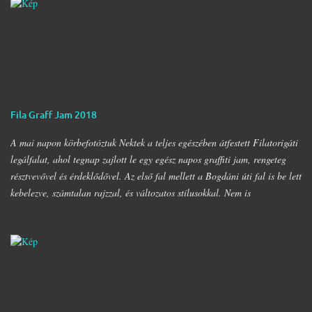
Fila Graff Jam 2018
A mai napon körbefotóztuk Nektek a teljes egészében átfestett Filatorigáti
legálfalat, ahol tegnap zajlott le egy egész napos graffiti jam, rengeteg
résztvevővel és érdeklődővel. Az első fal mellett a Bogdáni úti fal is be lett
kebelezve, számtalan rajzzal, és változatos stílusokkal. Nem is
szaporítanám szót, csekkoljátok a több mint 60 képből álló galériát, az
idei legnagyobb hazai graffiti jam rajzaival!