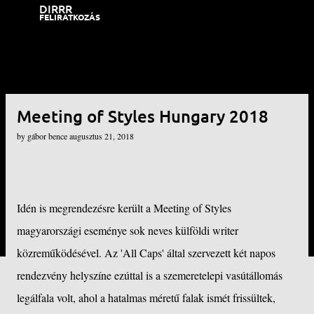
DIRRR
Ugrás a fő tartalomra
FELIRATKOZÁS
Meeting of Styles Hungary 2018
by
gábor bence
augusztus 21, 2018
Idén is megrendezésre került a Meeting of Styles
magyarországi eseménye sok neves külföldi writer
közreműködésével. Az 'All Caps' által szervezett két napos
rendezvény helyszíne ezúttal is a szemeretelepi vasútállomás
legálfala volt, ahol a hatalmas méretű falak ismét frissültek,