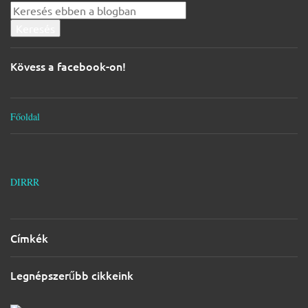
y
z
é
s
Kövess a facebook-on!
e
k
Főoldal
DIRRR
Címkék
Legnépszerűbb cikkeink