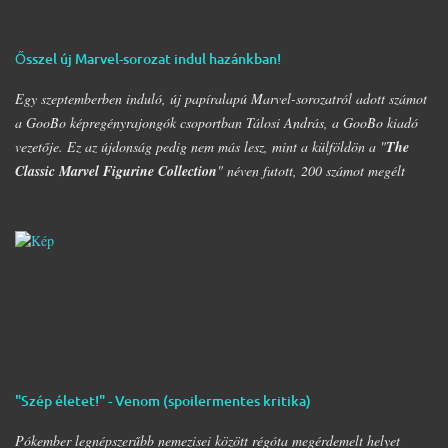
Ősszel új Marvel-sorozat indul hazánkban!
Egy szeptemberben induló, új papíralapú Marvel-sorozatról adott számot
a GooBo képregényrajongók csoportban Tálosi András, a GooBo kiadó
vezetője. Ez az újdonság pedig nem más lesz, mint a külföldön a "
The
Classic Marvel Figurine Collection
" néven futott, 200 számot megélt
magazin, melynek minden része egy 20 oldalas "kisokos" az adott karakter
eddigi életpályájáról, egy róla mintázott ólomfigurával együtt. Hazánkban
már volt hasonló kaliberű próbálkozás a DC figurákkal, de az a kísérlet
hamar kudarcba fulladt, és kaszálták a sorozatot. A kiadó ezúttal is az
Eaglemoss lesz, a megjelenésre pedig már nem is kell olyan sokat
várnunk, alig néhány hét múlva már a polcunkon tudhatjuk az első
darabot. Az eredeti sorozat 200 számot élt meg, ami azért nem kevés
figurát jelent; lehet készíteni hozzá az üres polcokat, melyek átrendezése
már így is folyamatosan borsot tör a képregényrajongók orra alá, hála a
"Szép életet!" - Venom (spoilermentes kritika)
Nagy
DC
- és
Marvel-Képregénygyűjtemény
egyre nagyobb helyet igénylő
…
Pókember legnépszerűbb nemezisei között régóta megérdemelt helyet