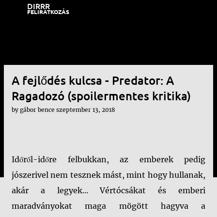
DIRRR
Ugrás a fő tartalomra
FELIRATKOZÁS
A fejlődés kulcsa - Predator: A
Ragadozó (spoilermentes kritika)
by
gábor bence
szeptember 13, 2018
Időről-időre felbukkan, az emberek pedig
jószerivel nem tesznek mást, mint hogy hullanak,
akár a legyek... Vértócsákat és emberi
maradványokat maga mögött hagyva a