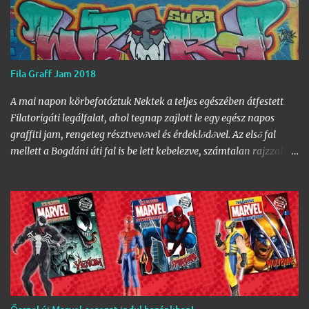
Fila Graff Jam 2018
A mai napon körbefotóztuk Nektek a teljes egészében átfestett
Filatorigáti legálfalat, ahol tegnap zajlott le egy egész napos
graffiti jam, rengeteg résztvevővel és érdeklődővel. Az első fal
mellett a Bogdáni úti fal is be lett kebelezve, számtalan rajzzal, és
változatos stílusokkal. Nem is szaporítanám szót, csekkoljátok a
több mint 60 képből álló galériát, az idei legnagyobb hazai
graffiti jam rajzaival!