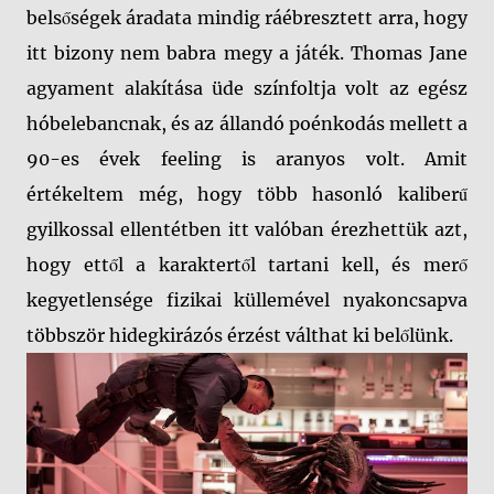
belsőségek áradata mindig ráébresztett arra, hogy
itt bizony nem babra megy a játék. Thomas Jane
agyament alakítása üde színfoltja volt az egész
hóbelebancnak, és az állandó poénkodás mellett a
90-es évek feeling is aranyos volt. Amit
értékeltem még, hogy több hasonló kaliberű
gyilkossal ellentétben itt valóban érezhettük azt,
hogy ettől a karaktertől tartani kell, és merő
kegyetlensége fizikai küllemével nyakoncsapva
többször hidegkirázós érzést válthat ki belőlünk.