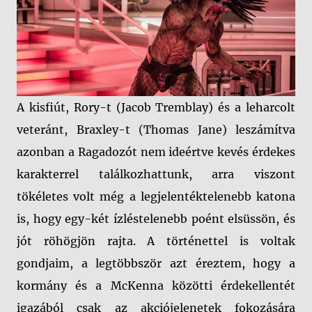
A kisfiút, Rory-t (Jacob Tremblay) és a leharcolt
veteránt, Braxley-t (Thomas Jane) leszámítva
azonban a Ragadozót nem ideértve kevés érdekes
karakterrel találkozhattunk, arra viszont
tökéletes volt még a legjelentéktelenebb katona
is, hogy egy-két ízléstelenebb poént elsüssön, és
jót röhögjön rajta. A történettel is voltak
gondjaim, a legtöbbször azt éreztem, hogy a
kormány és a McKenna közötti érdekellentét
igazából csak az akciójelenetek fokozására