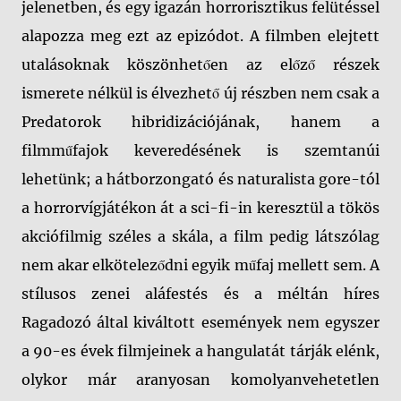
jelenetben, és egy igazán horrorisztikus felütéssel
alapozza meg ezt az epizódot. A filmben elejtett
utalásoknak köszönhetően az előző részek
ismerete nélkül is élvezhető új részben nem csak a
Predatorok hibridizációjának, hanem a
filmműfajok keveredésének is szemtanúi
lehetünk; a hátborzongató és naturalista gore-tól
a horrorvígjátékon át a sci-fi-in keresztül a tökös
akciófilmig széles a skála, a film pedig látszólag
nem akar elköteleződni egyik műfaj mellett sem. A
stílusos zenei aláfestés és a méltán híres
Ragadozó által kiváltott események nem egyszer
a 90-es évek filmjeinek a hangulatát tárják elénk,
olykor már aranyosan komolyanvehetetlen