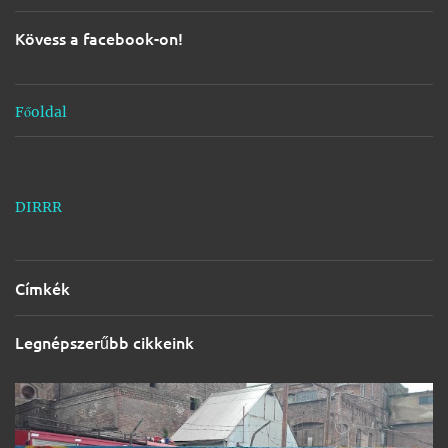
é
s
Kövess a facebook-on!
e
k
Főoldal
DIRRR
Címkék
Legnépszerűbb cikkeink