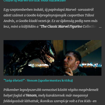
Ősszel új Marvel-sorozat indul hazánkban!
Egy szeptemberben induló, új papíralapú Marvel-sorozatról
adott számot a GooBo képregényrajongók csoportban Tálosi
András, a GooBo kiadó vezetője. Ez az újdonság pedig nem más
lesz, mint a külföldön a "
The Classic Marvel Figurine Collection
"
néven futott, 200 számot megélt magazin, melynek minden
része egy 20 oldalas "kisokos" az adott karakter eddigi
életpályájáról, egy róla mintázott ólomfigurával együtt.
Hazánkban már volt hasonló kaliberű próbálkozás a DC
figurákkal, de az a kísérlet hamar kudarcba fulladt, és kaszálták
a sorozatot. A kiadó ezúttal is az Eaglemoss lesz, a megjelenésre
pedig már nem is kell olyan sokat várnunk, alig néhány hét
múlva már a polcunkon tudhatjuk az első darabot. Az eredeti
sorozat 200 számot élt meg, ami azért nem kevés figurát jelent;
"Szép életet!" - Venom (spoilermentes kritika)
lehet készíteni hozzá az üres polcokat, melyek átrendezése már
így is folyamatosan borsot tör a képregényrajongók orra alá,
Pókember legnépszerűbb nemezisei között régóta megérdemelt
hála a Nagy
DC
- és
Marvel-Képregénygyűjtemény
egyre
helyet foglal el
Venom
, mely karakternek már megannyi
nagyobb helyet igénylő …
feldolgozását láthattuk; ikonikus szereplője volt a Fox Kids-en