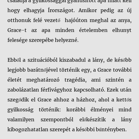
családja a gyilkossággal gyanúsított apa miatt kell
hogy elhagyja Írországot. Amikor pedig az új
otthonuk felé vezető hajóúton meghal az anya,
Grace-t az apa minden értelemben elhunyt
felesége szerepébe helyezné.
Ebből a szituációból kiszabadul a lány, de később
legjobb barátnőjével történik egy, a Grace további
életét meghatározó tragédia, ami szintén a
zabolázatlan férfivágyhoz kapcsolható. Ezek után
szegődik el Grace ahhoz a házhoz, ahol a kettős
gyilkosság történik: korábbi élményei mind
valamilyen szempontból előkészítik a lány
kibogozhatatlan szerepét a későbbi bűntényben.