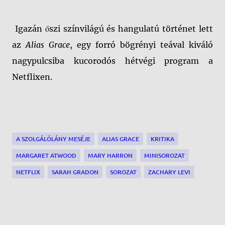
Igazán őszi színvilágú és hangulatú történet lett
az
Alias Grace
, egy forró bögrényi teával kiváló
nagypulcsiba kucorodós hétvégi program a
Netflixen.
A SZOLGÁLÓLÁNY MESÉJE
ALIAS GRACE
KRITIKA
MARGARET ATWOOD
MARY HARRON
MINISOROZAT
NETFLIX
SARAH GRADON
SOROZAT
ZACHARY LEVI