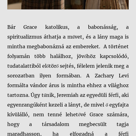
Bár Grace katolikus, a babonásság, a
spiritualizmus áthatja a művet, és a lány maga is
mintha megbabonázná az embereket.
A történet
folyamán több halálhoz, jövőhöz kapcsolódó,
tudatalattiból előtörő sejtés, félelem jelenik meg a
sorozatban ilyen formában. A Zachary Levi
formálta vándor árus is mintha ehhez a világhoz
tartozna. Úgy tűnik, Jeremiah az egyedüli férfi, aki
egyenrangúként kezeli a lányt, de mivel ő egyfajta
kívülálló, nem tenné lehetővé Grace számára,
hogy a társadalom megbecsült tagja
maradhasson, ha elfogadná a férfi