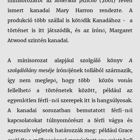
minisorozatot az
Amerikai pszichó
(2001) révén
ismert kanadai Mary Harron rendezte. A
produkció több szállal is kötődik Kanadához -
a
történet is itt játszódik, és az írónő, Margaret
Atwood szintén kanadai.
A minisorozat alapjául szolgáló könyv
A
szolgálólány meséje
írónőjének tollából származik,
így nem meglepő, hogy több
közös vonás
fellelhető a történetek között, például az
egyenlőtlen férfi-női szerepek itt is hangsúlyosak.
A kanadai sorozatban bemutatott férfi-női
kapcsolatokat túlnyomórészt a férfi vágya és
agresszív végletek határozzák meg: például Grace