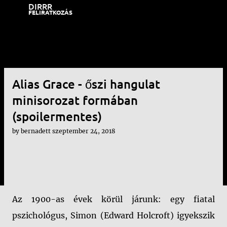
DIRRR
Ugrás a fő tartalomra
FELIRATKOZÁS
Alias Grace - őszi hangulat
minisorozat formában
(spoilermentes)
by
bernadett
szeptember 24, 2018
Az 1900-as évek körül járunk: egy fiatal
pszichológus, Simon (Edward Holcroft) igyekszik