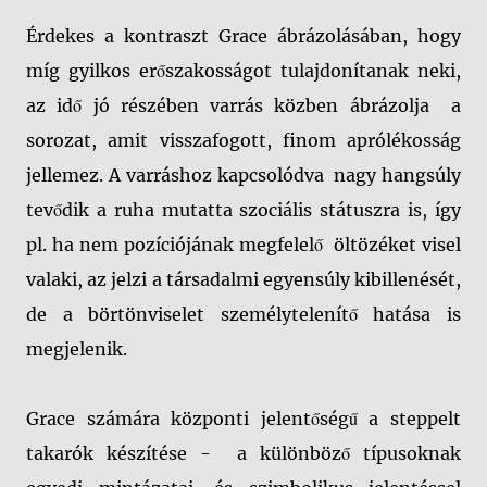
Érdekes a kontraszt Grace ábrázolásában, hogy
míg gyilkos erőszakosságot tulajdonítanak neki,
az idő jó részében varrás közben ábrázolja a
sorozat, amit visszafogott, finom aprólékosság
jellemez.
A varráshoz kapcsolódva nagy hangsúly
tevődik a ruha mutatta szociális státuszra is, így
pl. ha nem pozíciójának megfelelő
öltözéket visel
valaki, az jelzi a társadalmi egyensúly kibillenését,
de a börtönviselet személytelenítő hatása is
megjelenik.
Grace számára központi jelentőségű a steppelt
takarók készítése - a különböző típusoknak