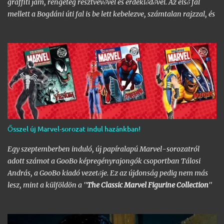
graffiti jam, rengeteg résztvevővel és érdeklődővel. Az első fal
mellett a Bogdáni úti fal is be lett kebelezve, számtalan rajzzal, és
változatos stílusokkal. Nem is szaporítanám szót, csekkoljátok a
több mint 60 képből álló galériát, az idei legnagyobb hazai
graffiti jam rajzaival!
Ősszel új Marvel-sorozat indul hazánkban!
Egy szeptemberben induló, új papíralapú Marvel-sorozatról
adott számot a GooBo képregényrajongók csoportban Tálosi
András, a GooBo kiadó vezetője. Ez az újdonság pedig nem más
lesz, mint a külföldön a "
The Classic Marvel Figurine Collection
"
néven futott, 200 számot megélt magazin, melynek minden
része egy 20 oldalas "kisokos" az adott karakter eddigi
életpályájáról, egy róla mintázott ólomfigurával együtt.