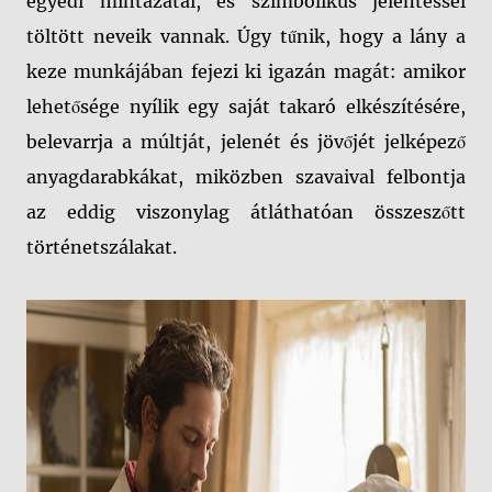
egyedi mintázatai, és szimbolikus jelentéssel
töltött neveik vannak. Úgy tűnik, hogy a lány a
keze munkájában fejezi ki igazán magát: amikor
lehetősége nyílik egy saját takaró elkészítésére,
belevarrja a múltját, jelenét és jövőjét jelképező
anyagdarabkákat, miközben szavaival felbontja
az eddig viszonylag átláthatóan összeszőtt
történetszálakat.