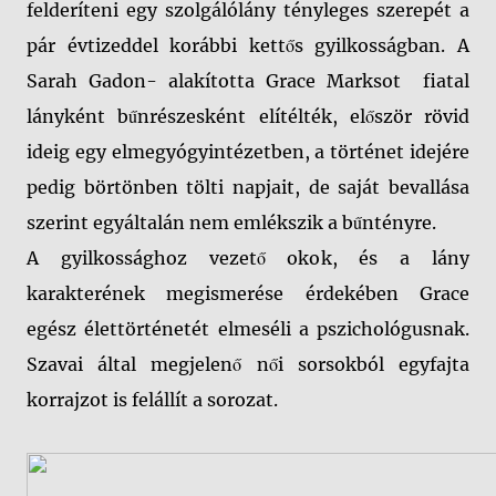
felderíteni egy szolgálólány tényleges szerepét a
pár évtizeddel korábbi kettős gyilkosságban. A
Sarah Gadon- alakította Grace Marksot fiatal
lányként bűnrészesként elítélték, először rövid
ideig egy elmegyógyintézetben, a történet idejére
pedig börtönben tölti napjait, de saját bevallása
szerint egyáltalán nem emlékszik a bűntényre.
A gyilkossághoz vezető okok, és a lány
karakterének megismerése érdekében Grace
egész élettörténetét elmeséli a pszichológusnak.
Szavai által megjelenő női sorsokból egyfajta
korrajzot is felállít a sorozat.