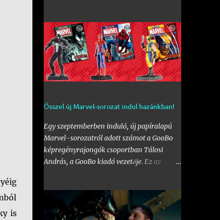
érdeklődővel. Az első fal mellett a Bogdáni
úti fal is be lett kebelezve, számtalan
rajzzal, és változatos stílusokkal. Nem is
szaporítanám szót, csekkoljátok a több
mint 60 képből álló galériát, az idei
legnagyobb hazai graffiti jam rajzaival!
Ősszel új Marvel-sorozat indul hazánkban!
Egy szeptemberben induló, új papíralapú
Marvel-sorozatról adott számot a GooBo
képregényrajongók csoportban Tálosi
András, a GooBo kiadó vezetője. Ez az
újdonság pedig nem más lesz, mint a
yéig
külföldön a "
The Classic Marvel Figurine
Collection
" néven futott, 200 számot
mból
megélt magazin, melynek minden része egy
ky is