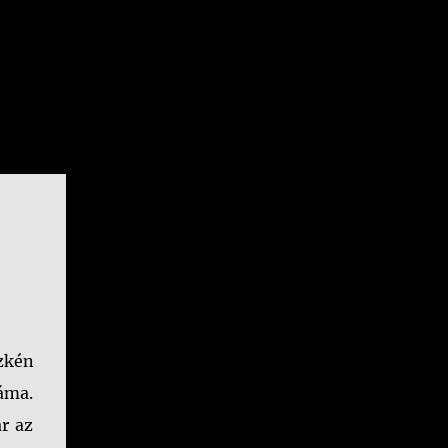
szkén
áma.
r az