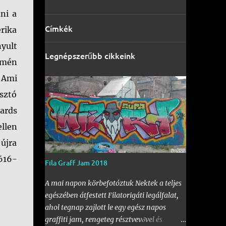
ni a
Címkék
rika
yult
Legnépszerűbb cikkeink
lmén
. Ami
osztó
ards
llen
 újra
 616-
Fila Graff Jam 2018
A mai napon körbefotóztuk Nektek a teljes
egészében átfestett Filatorigáti legálfalat,
ahol tegnap zajlott le egy egész napos
graffiti jam, rengeteg résztvevővel és