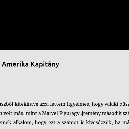
Ugrás a fő tartalomra
 Amerika Kapitány
szból kitekintve arra lettem figyelmes, hogy valaki bü
em volt más, mint a Marvel Figuragyűjtemény második sz
remek alkalom, hogy ezt a számot is kivesézzük, ha má