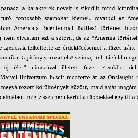
panasz, a karakterek neveit is sikerült mind lefordíta
l futó, fontosabb számokat kiemelő rovatból az Ame
ain America's Bicentennial Battles) történet bizon
 nem olvastam ezt a sztorit, de az "Amerika történe
ve igencsak felkeltette az érdeklődésemet a füzet iránt
 Amerika Kapitány sorozat első száma, Rob Liefeld meg
j élet" címszóval illetett füzet Franklin rich
 Marvel Univerzum hőseit mentette át az Onslaught e
sé megváltozott körülmények között, majd saját magára
 védelmében, míg vissza nem került a többiekkel együtt a