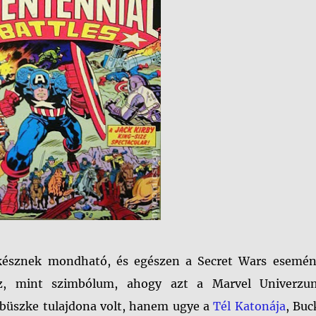
rakésznek mondható, és egészen a Secret Wars esemén
lmez, mint szimbólum, ahogy azt a Marvel Univerzu
büszke tulajdona volt, hanem ugye a
Tél Katonája
, Buc