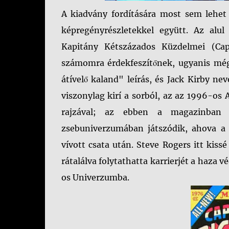
A kiadvány fordítására most sem lehet 
képregényrészletekkel együtt. Az alu
Kapitány Kétszázados Küzdelmei (Capt
számomra érdekfeszítőnek, ugyanis még
átívelő kaland" leírás, és Jack Kirby ne
viszonylag kirí a sorból, az az 1996-os
rajzával; az ebben a magazinban "ú
zsebuniverzumában játszódik, ahova a
vívott csata után. Steve Rogers itt kis
rátalálva folytathatta karrierjét a haza
os Univerzumba.