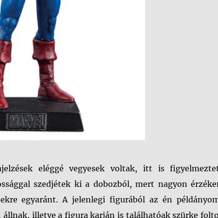
ajelzések eléggé vegyesek voltak, itt is figyelmezte
ssággal szedjétek ki a dobozból, mert nagyon érzéke
sekre egyaránt. A jelenlegi figurából az én példányo
állnak, illetve a figura karján is találhatóak szürke folt