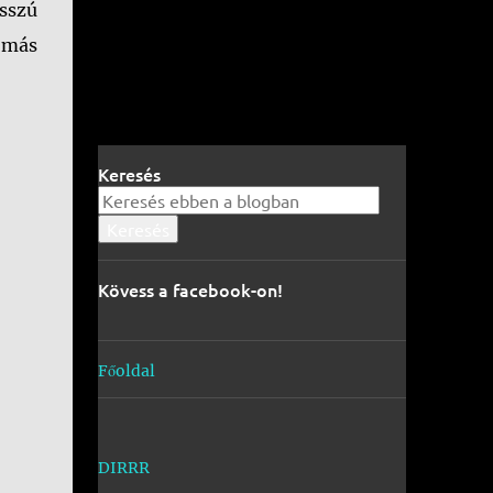
sszú
k más
Keresés
Kövess a facebook-on!
Főoldal
DIRRR