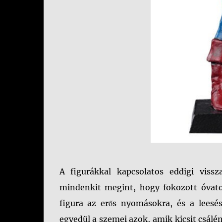
A figurákkal kapcsolatos eddigi vissz
mindenkit megint, hogy fokozott óvato
figura az erős nyomásokra, és a leesé
egyedül a szemei azok, amik kicsit csálén 