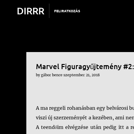
DIRRR
FELIRATKOZÁS
Marvel Figuragyűjtemény #2:
by
gábor bence
szeptember 21, 2018
A ma reggeli rohanásban egy belvárosi bu
viszi új szerzeményét a kezében, ami n
A teendőim elvégzése után pedig itt a 