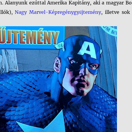
n. Alanyunk ezúttal Amerika Kapitány, aki a magyar Bo
llók),
Nagy Marvel-Képregénygyűjtemény
, illetve so