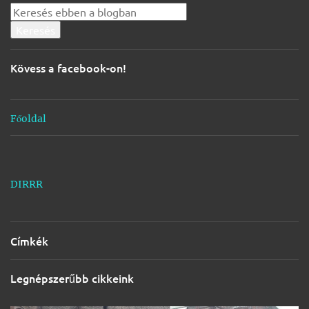
y
z
é
s
Kövess a facebook-on!
e
k
Főoldal
DIRRR
Címkék
Legnépszerűbb cikkeink