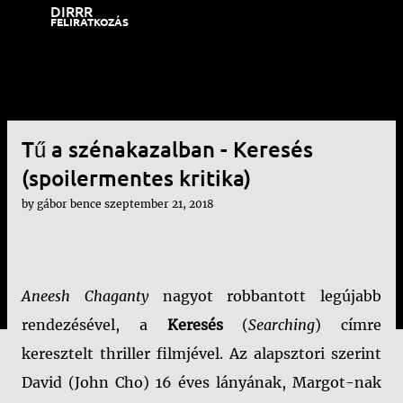
DIRRR
Ugrás a fő tartalomra
FELIRATKOZÁS
Tű a szénakazalban - Keresés
(spoilermentes kritika)
by
gábor bence
szeptember 21, 2018
Aneesh Chaganty
nagyot robbantott legújabb
rendezésével, a
Keresés
(
Searching
) címre
keresztelt thriller filmjével. Az alapsztori szerint
David (John Cho) 16 éves lányának, Margot-nak