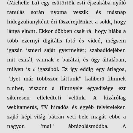
(Michelle La) egy csütörtök esti éjszakába nyúló
tanulás során nyoma veszik, és másnap
hidegzuhanyként éri főszereplőnket a sokk, hogy
lánya eltűnt. Ekkor döbben csak rá, hogy hiába a
több ezernyi digitális fotó és videó, mégsem
igazán ismeri saját gyermekét; szabadidejében
mit csinál, vannak-e barátai, és úgy általában,
milyen is ő igazából. Ez így eddig egy átlagos,
"ilyet már többször láttunk" kaliberű filmnek
tűnhet, viszont a filmnyelv egyedisége ezt
sikeresen elfeledteti velünk. A kizárólag
webkamerás, TV híradós és egyéb felvételeken
zajló képi világ bátran veti bele magát ebbe a
nagyon "mai" ábrázolásmódba. A