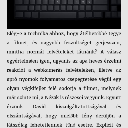
Elég-e a technika ahhoz, hogy átélhetőbbé tegye
a filmet, és nagyobb feszültséget gerjesszen,
mintha normál felvételeket látnánk? A válasz
egyértelműen igen, ugyanis az apa heves érzelmi
reakciói a webkamerás felvételeken, illetve az
apró nyomok folyamatos csepegtetése végül egy
olyan végkifejlet felé sodorja a filmet, melynek
már szinte mi, a Nézők is részesei vegyünk. Együtt
érzünk David kiszolgáltatottságával és
elszántságával, hogy mielőbb fény derüljön a
látszólag lehetetlennek tűnő esetre. Explicit és