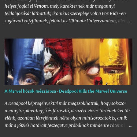
hála a Nagy
DC
- és
Marvel-Képregénygyűjtemény
egyre
helyet foglal el
Venom
, mely karakternek már megannyi
nagyobb helyet igénylő …
feldolgozását láthattuk; ikonikus szereplője volt a Fox Kids-en
sugárzott rajzfilmnek, feltűnt az Ultimate Univerzumban, illetve
a sokak által jogosan vitatott Pókember 3 filmben. Legelső
feltűnése a 80-as évekre nyúlik vissza, egészen pontosan az
Amazing Spider-Man
252. számába a szimbióta első feltűnése, a
299. számban pedig már Venomot csodálhattuk egy rövid cameo
erejéig a füzet végén, egy vérfagyasztó jelenetben, ahol Mary
Jane-et rémítette halálra. A gonosztevő megalkotása egyébként
Todd MacFarlane
és
David Michelinie
nevéhez fűzödik, előbbi
pedig részt vett a film forgatókönyvének megírásában. A rajongói
nyomást általában igyekeznek figyelembe venni mind a
A Marvel hősök mészárosa - Deadpool Kills the Marvel Universe
képregények, mind a filmek terén, a Marvel és a Sony közös
megegyezésének köszönhetően pedig megszületett a legendás
A Deadpool képregényektől már megszokhattuk, hogy sokszor
karakter, Venom önálló filmje. (Azt azért hozzátenném
mennyire pihentagyú és fárasztó, de azért vicces történeteket tár
zárójelben, hogy inkább lett ez egy Eddie …
elénk, azonban létrejönnek néha olyan minisorozatok is, amik
már a jóízlés határait feszegetve próbálnak mindenre rátenni egy
lapáttal, az ingerküszöböt jócskán átlépve. A 2011 és 2012-ben