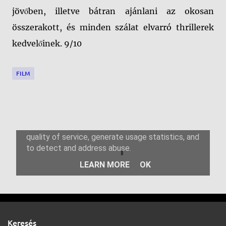
jövőben, illetve bátran ajánlani az okosan
összerakott, és minden szálat elvarró thrillerek
kedvelőinek. 9/10
FILM
M
e
g
j
e
g
Keresés