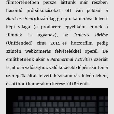
filmtörténetben persze láttunk már részben
hasonló próbálkozásokat, ott van például a
Hardcore Henry
kizárólag go-pro kamerával felvett
képi világa (a producere egyébként ennek a
filmnek is ugyanaz), az
Ismerős törlése
(Unfriended) című 2014-es horrorfilm pedig
szintén webkamerás felvételekkel operál. De
említhetnénk akár a
Paranormal Activities
szériát
is, ahol a valósághoz való közelebb lépés szintén a
szereplők által felvett kézikamerás felvételeken,
és otthoni kamerákon keresztül történik.