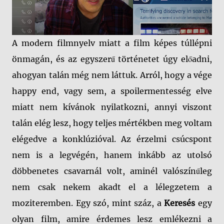
A modern filmnyelv miatt a film képes túllépni
önmagán, és az egyszerű történetet úgy előadni,
ahogyan talán még nem láttuk. Arról, hogy a vége
happy end, vagy sem, a spoilermentesség elve
miatt nem kívánok nyilatkozni, annyi viszont
talán elég lesz, hogy teljes mértékben meg voltam
elégedve a konklúzióval. Az érzelmi csúcspont
nem is a legvégén, hanem inkább az utolsó
döbbenetes csavarnál volt, aminél valószínűleg
nem csak nekem akadt el a lélegzetem a
moziteremben. Egy szó, mint száz, a
Keresés
egy
olyan film, amire érdemes lesz emlékezni a