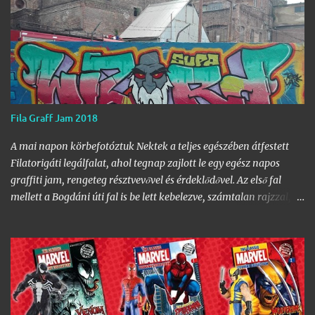
Fila Graff Jam 2018
A mai napon körbefotóztuk Nektek a teljes egészében átfestett
Filatorigáti legálfalat, ahol tegnap zajlott le egy egész napos
graffiti jam, rengeteg résztvevővel és érdeklődővel. Az első fal
mellett a Bogdáni úti fal is be lett kebelezve, számtalan rajzzal, és
változatos stílusokkal. Nem is szaporítanám szót, csekkoljátok a
több mint 60 képből álló galériát, az idei legnagyobb hazai
graffiti jam rajzaival!