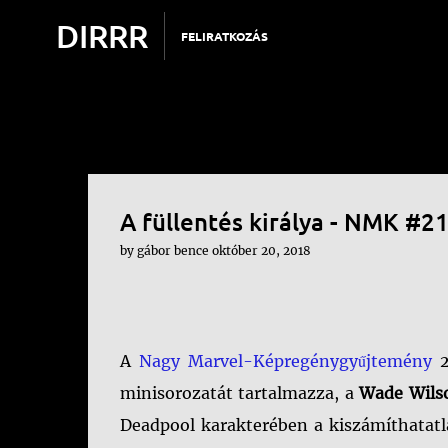
DIRRR
FELIRATKOZÁS
A füllentés királya - NMK #2
by
gábor bence
október 20, 2018
A
Nagy Marvel-Képregénygyűjtemény
2
minisorozatát tartalmazza, a
Wade Wils
Deadpool karakterében a kiszámíthatatl