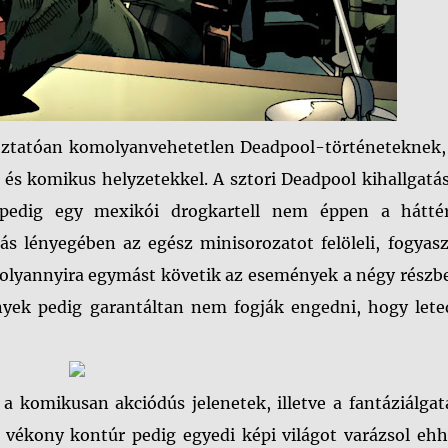
koztatóan komolyanvehetetlen Deadpool-történeteknek, 
 és komikus helyzetekkel. A sztori Deadpool kihallgatá
gpedig egy mexikói drogkartell nem éppen a hátté
atás lényegében az egész minisorozatot felöleli, fogyas
, olyannyira egymást követik az események a négy részb
nyek pedig garantáltan nem fogják engedni, hogy lete
 a komikusan akciódús jelenetek, illetve a fantáziálga
s vékony kontúr pedig egyedi képi világot varázsol eh