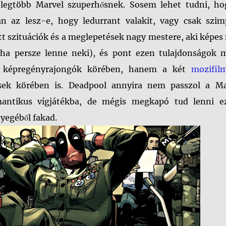
 legtöbb Marvel szuperhősnek. Sosem lehet tudni, ho
an az lesz-e, hogy ledurrant valakit, vagy csak szim
tt szituációk és a meglepetések nagy mestere, aki képe
 ha persze lenne neki), és pont ezen tulajdonságok m
 képregényrajongók körében, hanem a két
mozifil
ek körében is. Deadpool annyira nem passzol a Ma
antikus vígjátékba, de mégis megkapó tud lenni e
yegéből fakad.