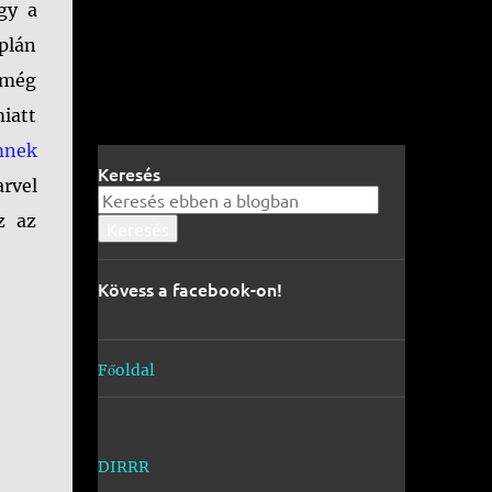
gy a
plán
s még
iatt
mnek
Keresés
rvel
z az
Kövess a facebook-on!
Főoldal
DIRRR