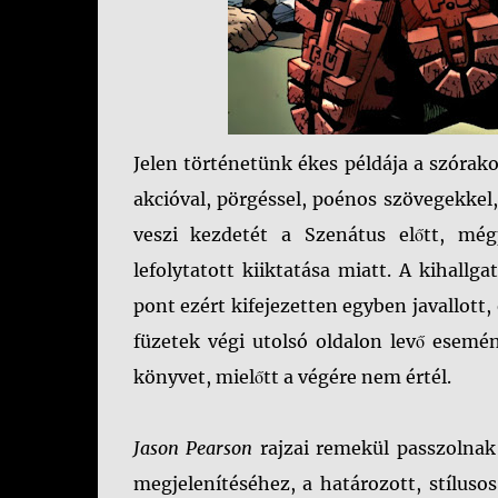
Jelen történetünk ékes példája a szóra
akcióval, pörgéssel, poénos szövegekkel,
veszi kezdetét a Szenátus előtt, mé
lefolytatott kiiktatása miatt. A kihallg
pont ezért kifejezetten egyben javallott
füzetek végi utolsó oldalon levő esemé
könyvet, mielőtt a végére nem értél.
Jason Pearson
rajzai remekül passzolnak
megjelenítéséhez, a határozott, stíluso