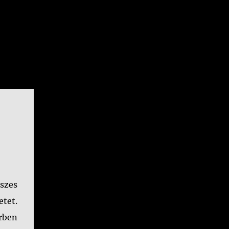
szes
etet.
rben