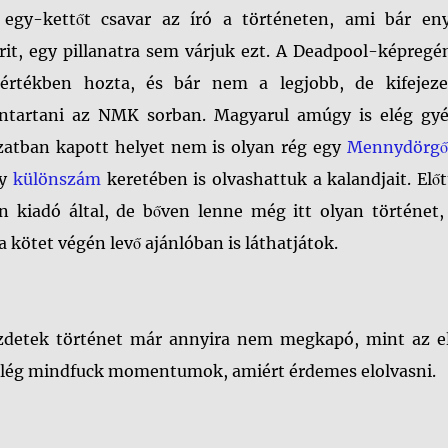
egy-kettőt csavar az író a történeten, ami bár en
rit, egy pillanatra sem várjuk ezt. A Deadpool-képregé
mértékben hozta, és bár nem a legjobb, de kifejeze
ontartani az NMK sorban. Magyarul amúgy is elég gyé
ozatban kapott helyet nem is olyan rég egy
Mennydörgő
gy
különszám
keretében is olvashattuk a kalandjait. Előt
in kiadó által, de bőven lenne még itt olyan történet,
 kötet végén levő ajánlóban is láthatjátok.
zdetek történet már annyira nem megkapó, mint az el
k elég mindfuck momentumok, amiért érdemes elolvasni.