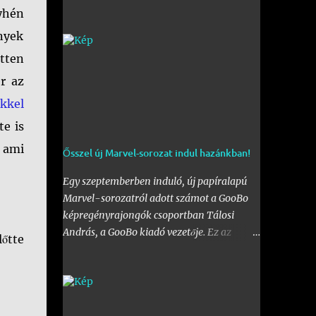
érdeklődővel. Az első fal mellett a Bogdáni
yhén
úti fal is be lett kebelezve, számtalan
nyek
rajzzal, és változatos stílusokkal. Nem is
tten
szaporítanám szót, csekkoljátok a több
mint 60 képből álló galériát, az idei
r az
legnagyobb hazai graffiti jam rajzaival!
kkel
te is
 ami
Ősszel új Marvel-sorozat indul hazánkban!
Egy szeptemberben induló, új papíralapú
Marvel-sorozatról adott számot a GooBo
képregényrajongók csoportban Tálosi
András, a GooBo kiadó vezetője. Ez az
őtte
újdonság pedig nem más lesz, mint a
külföldön a "
The Classic Marvel Figurine
Collection
" néven futott, 200 számot
megélt magazin, melynek minden része egy