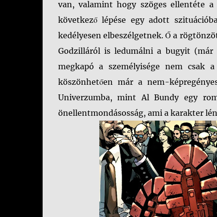
van, valamint hogy szöges ellentéte a
következő lépése egy adott szituációb
kedélyesen elbeszélgetnek. Ő a rögtönzö
Godzilláról is ledumálni a bugyit (már
megkapó a személyisége nem csak a
köszönhetően már a nem-képregényes
Univerzumba, mint Al Bundy egy rom
önellentmondásosság, ami a karakter lén