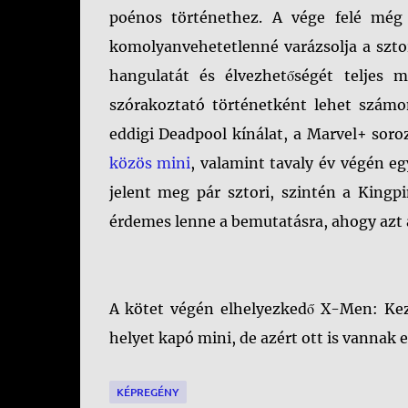
poénos történethez. A vége felé még 
komolyanvehetetlenné varázsolja a szto
hangulatát és élvezhetőségét teljes 
szórakoztató történetként lehet szám
eddigi Deadpool kínálat, a Marvel+ sor
közös mini
, valamint tavaly év végén e
jelent meg pár sztori, szintén a Kingp
érdemes lenne a bemutatásra, ahogy azt a
A kötet végén elhelyezkedő X-Men: Ke
helyet kapó mini, de azért ott is vanna
KÉPREGÉNY