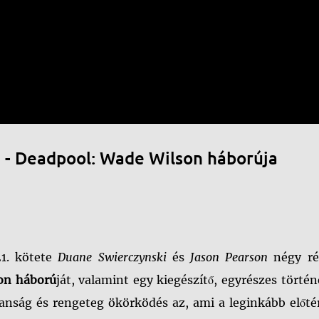
Ugrás a fő tartalomra
1 - Deadpool: Wade Wilson háborúja
1. kötete
Duane Swierczynski
és
Jason Pearson
négy ré
on háború
ját, valamint egy kiegészítő, egyrészes történ
anság és rengeteg ökörködés az, ami a leginkább előté