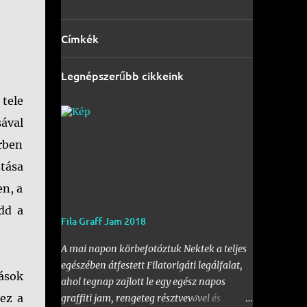
Címkék
Legnépszerűbb cikkeink
tele
sával
rben
ztása
en, a
dd a
Fila Graff Jam 2018
A mai napon körbefotóztuk Nektek a teljes
egészében átfestett Filatorigáti legálfalat,
tások
ahol tegnap zajlott le egy egész napos
hez a
graffiti jam, rengeteg résztvevővel és