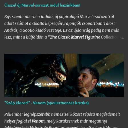
Ősszel új Marvel-sorozat indul hazánkban!
Egy szeptemberben induló, új papíralapú Marvel-sorozatról
adott számot a GooBo képregényrajongók csoportban Tálosi
András, a GooBo kiadó vezetője. Ez az újdonság pedig nem más
lesz, mint a külföldön a "
The Classic Marvel Figurine Collection
"
néven futott, 200 számot megélt magazin, melynek minden
része egy 20 oldalas "kisokos" az adott karakter eddigi
életpályájáról, egy róla mintázott ólomfigurával együtt.
Hazánkban már volt hasonló kaliberű próbálkozás a DC
figurákkal, de az a kísérlet hamar kudarcba fulladt, és kaszálták
a sorozatot. A kiadó ezúttal is az Eaglemoss lesz, a megjelenésre
pedig már nem is kell olyan sokat várnunk, alig néhány hét
múlva már a polcunkon tudhatjuk az első darabot. Az eredeti
sorozat 200 számot élt meg, ami azért nem kevés figurát jelent;
"Szép életet!" - Venom (spoilermentes kritika)
lehet készíteni hozzá az üres polcokat, melyek átrendezése már
így is folyamatosan borsot tör a képregényrajongók orra alá,
Pókember legnépszerűbb nemezisei között régóta megérdemelt
hála a Nagy
DC
- és
Marvel-Képregénygyűjtemény
egyre
helyet foglal el
Venom
, mely karakternek már megannyi
nagyobb helyet igénylő …