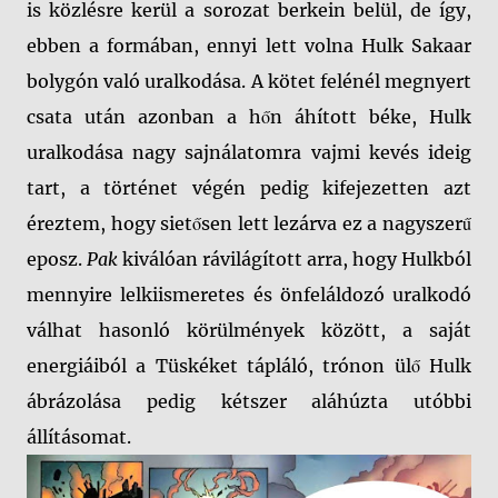
is közlésre kerül a sorozat berkein belül, de így,
ebben a formában, ennyi lett volna Hulk Sakaar
bolygón való uralkodása. A kötet felénél megnyert
csata után azonban a hőn áhított béke, Hulk
uralkodása nagy sajnálatomra vajmi kevés ideig
tart, a történet végén pedig kifejezetten azt
éreztem, hogy sietősen lett lezárva ez a nagyszerű
eposz.
Pak
kiválóan rávilágított arra, hogy Hulkból
mennyire lelkiismeretes és önfeláldozó uralkodó
válhat hasonló körülmények között, a saját
energiáiból a Tüskéket tápláló, trónon ülő Hulk
ábrázolása pedig kétszer aláhúzta utóbbi
állításomat.