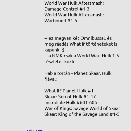
World War Hulk Aftersmash:
Damage Control #1-3
World War Hulk Aftersmash:
Warbound #1-5
-- ez megvan két Omnibussal, és
még ráadás What If történeteket is
kapunk. ;) --
-- a NMK csak a World War: Hulk 1-5
részletet közli --
Hab a tortán - Planet Skaar, Hulk
fiával:
What If? Planet Hulk #1
Skaar: Son of Hulk #1-17
Incredible Hulk #601-605
War of Kings: Savage World of Skaar
Skaar: King of the Savage Land #1-5