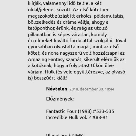
g
kiírják, valamennyi idő telt el a két
j
oldal/jelenet között. Az első kötetben
megszokott zúzást itt erkölcsi példamutatás,
e
bölcselkedés és dráma váltja, ahogy a
g
tetőponthoz érünk, és még az utolsó
pillanatban is képes váratlan, komoly
y
érzelmeket kiváltó fordulattal szolgálni. Jóval
z
gyorsabban olvastatta magát, mint az első
é
kötet, és noha nagyszerű volt hozzácsapni az
Amazing Fantasy számát, sikerült elérniük az
s
alkotóknak, hogy a folytatást tűkön ülve
e
várjam. Hulk (és vele együttérezve, az olvasó
k
is) bosszúért kiált!
Névtelen
2018. december 30. 10:44
Előzmények:
Fantastic Four (1998) #533-535
Incredible Hulk vol. 2 #88-91
Planet Hulk NMK: