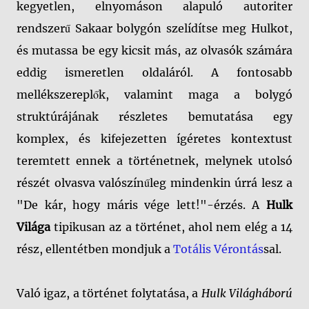
kegyetlen, elnyomáson alapuló autoriter
rendszerű Sakaar bolygón szelídítse meg Hulkot,
és mutassa be egy kicsit más, az olvasók számára
eddig ismeretlen oldaláról. A fontosabb
mellékszereplők, valamint maga a bolygó
struktúrájának részletes bemutatása egy
komplex, és kifejezetten ígéretes kontextust
teremtett ennek a történetnek, melynek utolsó
részét olvasva valószínűleg mindenkin úrrá lesz a
"De kár, hogy máris vége lett!"-érzés. A
Hulk
Világa
tipikusan az a történet, ahol nem elég a 14
rész, ellentétben mondjuk a
Totális Vérontás
sal.
Való igaz, a történet folytatása, a
Hulk Világháború