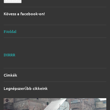
y
z
é
Kövess a facebook-on!
s
k
ü
l
Főoldal
d
é
s
e
DIRRR
Címkék
Legnépszerűbb cikkeink