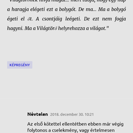
a haragja elégeti ezt a bolygót. De ma... Ma a bolygó
égeti el őt. A csontjáig leégeti. De ezt nem fogja
hagyni. Ma a Világtörő helyrehozza a világot."
KÉPREGÉNY
Névtelen
2018. december 30. 10:21
M
Az első kötettel ellentétben ebben már végig
e
folytonos a cselekmény, vagy értelmesen