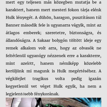
mert egy teljesen más közegben mutatja be a
karaktert, hanem mert mesteri fokon tárja elénk
Hulk lényegét. A dühön, haragon, pusztításon túl
Banner második fele is ugyanarra vágyik, mint az
átlagos emberek; szeretetre, biztonságra, és
állandóságra. A Sakaar bolygón töltött ideje egy
remek alkalom volt arra, hogy az olvasók ne
feltétlenül ugyanúgy nézzenek erre a karakterre,
mint azelőtt, hanem némiképp közelebb
kerüljünk mi magunk is Hulk megértéséhez. A
végkifejlet tragikus volta pedig igazán
kegyetlenül vet véget Hulk egyik, ha nem a
legjelentősebb fénykorának.