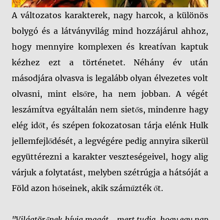
A változatos karakterek, nagy harcok, a különös
bolygó és a látványvilág mind hozzájárul ahhoz,
hogy mennyire komplexen és kreatívan kaptuk
kézhez ezt a történetet. Néhány év után
másodjára olvasva is legalább olyan élvezetes volt
olvasni, mint elsőre, ha nem jobban. A végét
leszámítva egyáltalán nem sietős, mindenre hagy
elég időt, és szépen fokozatosan tárja elénk Hulk
jellemfejlődését, a legvégére pedig annyira sikerül
együttérezni a karakter veszteségeivel, hogy alig
várjuk a folytatást, melyben szétrúgja a hátsóját a
Föld azon hőseinek, akik száműzték őt.
"Világtörőnek hívja magát... mert tudja, hogy egy nap