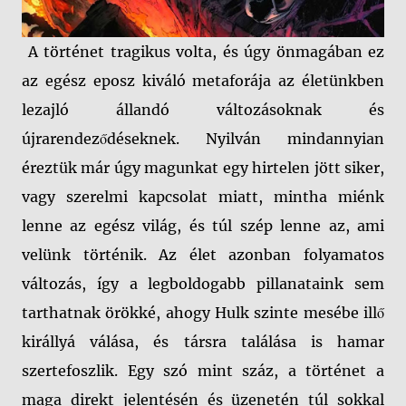
A történet tragikus volta, és úgy önmagában ez
az egész eposz kiváló metaforája az életünkben
lezajló állandó változásoknak és
újrarendeződéseknek. Nyilván mindannyian
éreztük már úgy magunkat egy hirtelen jött siker,
vagy szerelmi kapcsolat miatt, mintha miénk
lenne az egész világ, és túl szép lenne az, ami
velünk történik. Az élet azonban folyamatos
változás, így a legboldogabb pillanataink sem
tarthatnak örökké, ahogy Hulk szinte mesébe illő
királlyá válása, és társra találása is hamar
szertefoszlik. Egy szó mint száz, a történet a
maga direkt jelentésén és üzenetén túl sokkal