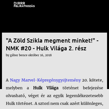
DIRRR
Ugrás a fő tartalomra
FELIRATKOZÁS
"A Zöld Szikla megment minket!" -
NMK #20 - Hulk Világa 2. rész
by
gábor bence
október 16, 2018
A
Nagy Marvel-Képregénygyűjtemény
20. kötete,
melyben a
Hulk Világa
történet befejezése
olvasható, véget ér az egyik legemlékezetesebb
Hulk történet. A sztori nem csak azért különleges,