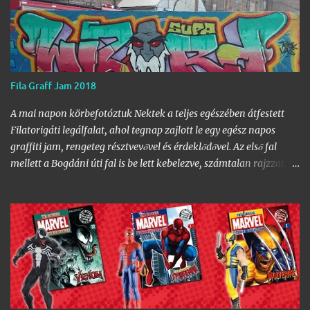
Fila Graff Jam 2018
A mai napon körbefotóztuk Nektek a teljes egészében átfestett
Filatorigáti legálfalat, ahol tegnap zajlott le egy egész napos
graffiti jam, rengeteg résztvevővel és érdeklődővel. Az első fal
mellett a Bogdáni úti fal is be lett kebelezve, számtalan rajzzal, és
változatos stílusokkal. Nem is szaporítanám szót, csekkoljátok a
több mint 60 képből álló galériát, az idei legnagyobb hazai
graffiti jam rajzaival!