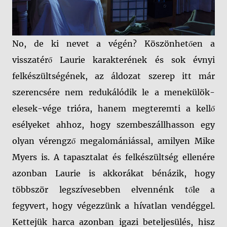
No, de ki nevet a végén? Köszönhetően a
visszatérő Laurie karakterének és sok évnyi
felkészültségének, az áldozat szerep itt már
szerencsére nem redukálódik le a menekülök-
elesek-vége trióra, hanem megteremti a kellő
esélyeket ahhoz, hogy szembeszállhasson egy
olyan vérengző megalomániással, amilyen Mike
Myers is. A tapasztalat és felkészültség ellenére
azonban Laurie is akkorákat bénázik, hogy
többször legszívesebben elvennénk tőle a
fegyvert, hogy végezzünk a hívatlan vendéggel.
Kettejük harca azonban igazi beteljesülés, hisz