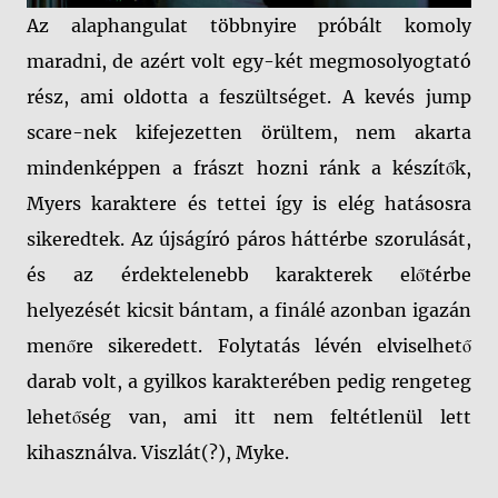
Az alaphangulat többnyire próbált komoly
maradni, de azért volt egy-két megmosolyogtató
rész, ami oldotta a feszültséget. A kevés jump
scare-nek kifejezetten örültem, nem akarta
mindenképpen a frászt hozni ránk a készítők,
Myers karaktere és tettei így is elég hatásosra
sikeredtek. Az újságíró páros háttérbe szorulását,
és az érdektelenebb karakterek előtérbe
helyezését kicsit bántam, a finálé azonban igazán
menőre sikeredett. Folytatás lévén elviselhető
darab volt, a gyilkos karakterében pedig rengeteg
lehetőség van, ami itt nem feltétlenül lett
kihasználva. Viszlát(?), Myke.