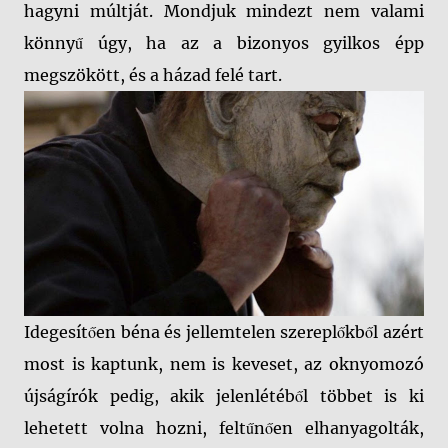
hagyni múltját. Mondjuk mindezt nem valami
könnyű úgy, ha az a bizonyos gyilkos épp
megszökött, és a házad felé tart.
Idegesítően béna és jellemtelen szereplőkből azért
most is kaptunk, nem is keveset, az oknyomozó
újságírók pedig, akik jelenlétéből többet is ki
lehetett volna hozni, feltűnően elhanyagolták,