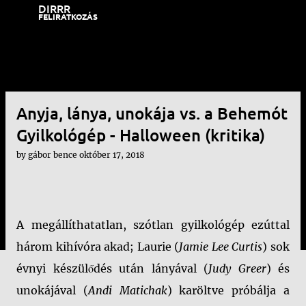
DIRRR
Ugrás a fő tartalomra
FELIRATKOZÁS
Anyja, lánya, unokája vs. a Behemót
Gyilkológép - Halloween (kritika)
by
gábor bence
október 17, 2018
A megállíthatatlan, szótlan gyilkológép ezúttal
három kihívóra akad; Laurie (
Jamie Lee Curtis
) sok
évnyi készülődés után lányával (
Judy Greer
) és
unokájával (
Andi Matichak
) karöltve próbálja a