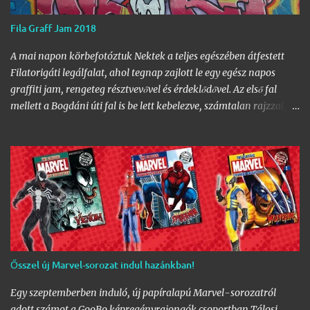
Fila Graff Jam 2018
A mai napon körbefotóztuk Nektek a teljes egészében átfestett
Filatorigáti legálfalat, ahol tegnap zajlott le egy egész napos
graffiti jam, rengeteg résztvevővel és érdeklődővel. Az első fal
mellett a Bogdáni úti fal is be lett kebelezve, számtalan rajzzal, és
változatos stílusokkal. Nem is szaporítanám szót, csekkoljátok a
több mint 60 képből álló galériát, az idei legnagyobb hazai
graffiti jam rajzaival!
Ősszel új Marvel-sorozat indul hazánkban!
Egy szeptemberben induló, új papíralapú Marvel-sorozatról
adott számot a GooBo képregényrajongók csoportban Tálosi