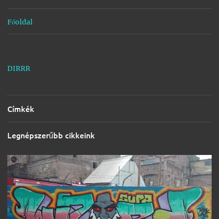
k
Főoldal
DIRRR
Címkék
Legnépszerűbb cikkeink