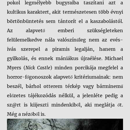
pokol legmélyebb bugyraiba taszítani azt a
kultikus karaktert, akit természetesen több évnyi
börtönbüntetés sem tántorít el a kaszabolástól.
Az alapvető emberi szükségleteken
felülemelkedve nála valószínűleg nem az evés-
ivás szerepel a piramis legalján, hanem a
gyilkolás, és ennek mániákus újraélése. Michael
Myers (
Nick Castle
) minden porcikája megfelel a
horror-főgonoszok alapvető kritériumainak: nem
beszél, bárhol otterem térkép vagy bárminemű
előzetes tájékozódás nélkül, a jelenléte pedig a
sz@rt is kiijeszti mindenkiből, aki meglátja őt.
Még a nézőből is.