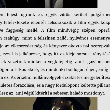
en fejest ugrunk az egyik zűrös kerület polgármes
 fehér-fekete ellentét felsorakozik a film egyik közp
letve függőség mellé. A film mindvégig szépen operá
n csakúgy, mint a felszínen zajló, nyilvános eseménye
lja az elkeseredettség és kényszer okozta női szerepvál
 ezzel is jelképezve, hogy itt az ideje sorsuk irányítá
ések vezetnek minket a végkifejletig, amit igazából n
öjjön a titkos akció, és mindenki boldogan éljen, amí
m ez. Az érzelmi hullámvölgyek érzékletes megjelenítés
ületes ábrázolása, és a nagy fordulópont keltette pillan
esz az, ami végül kitéríti a sebesen haladó mozdonyt.