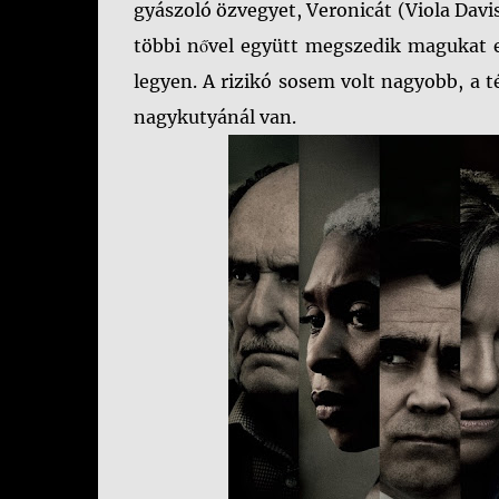
gyászoló özvegyet, Veronicát (Viola Davis)
többi nővel együtt megszedik magukat 
legyen. A rizikó sosem volt nagyobb, a 
nagykutyánál van.