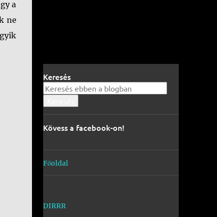
ogy a
k ne
egyik
Keresés
Kövess a facebook-on!
Főoldal
DIRRR