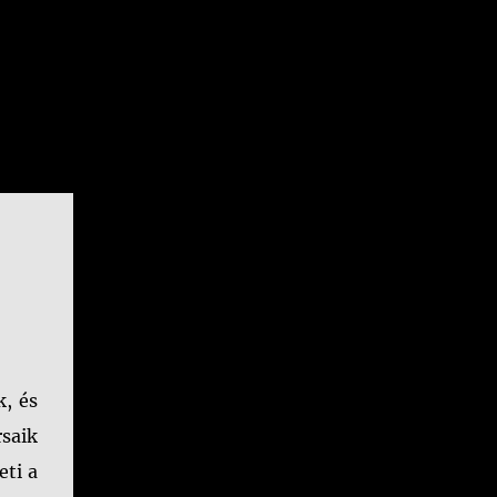
k, és
saik
eti a