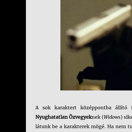
A sok karaktert középpontba állító
Nyughatatlan Özvegyek
nek (
Widows
) sik
látunk be a karakterek mögé. Ha nem tu