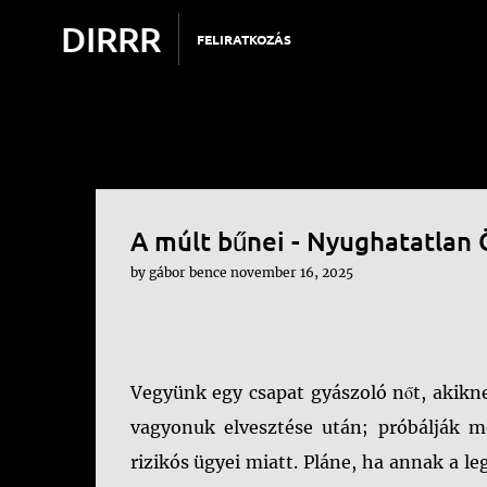
DIRRR
FELIRATKOZÁS
A múlt bűnei - Nyughatatlan 
by
gábor bence
november 16, 2025
Vegyünk egy csapat gyászoló nőt, akikne
vagyonuk elvesztése után; próbálják m
rizikós ügyei miatt. Pláne, ha annak a l