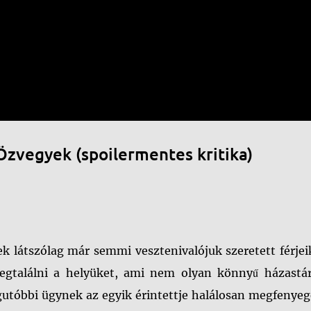
Ugrás a fő tartalomra
Özvegyek (spoilermentes kritika)
k látszólag már semmi vesztenivalójuk szeretett férjei
egtalálni a helyüket, ami nem olyan könnyű házastár
egutóbbi ügynek az egyik érintettje halálosan megfenyeg