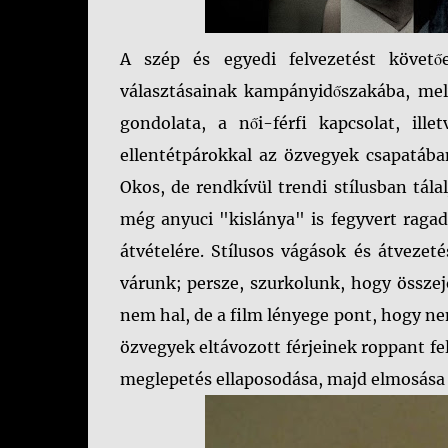
A szép és egyedi felvezetést követő
választásainak kampányidőszakába, mely
gondolata, a női-férfi kapcsolat, il
ellentétpárokkal az özvegyek csapatába
Okos, de rendkívül trendi stílusban tála
még anyuci "kislánya" is fegyvert ragad,
átvételére. Stílusos vágások és átvezet
várunk; persze, szurkolunk, hogy összej
nem hal, de a film lényege pont, hogy ne
özvegyek eltávozott férjeinek roppant fel
meglepetés ellaposodása, majd elmosása l