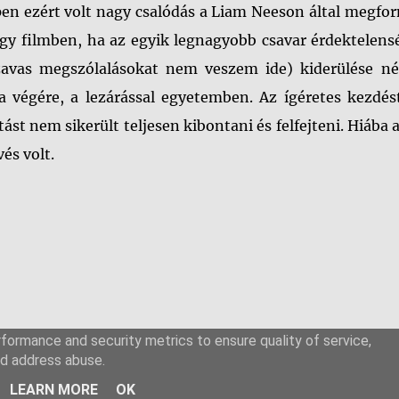
pen ezért volt nagy csalódás a Liam Neeson által megfo
egy filmben, ha az egyik legnagyobb csavar érdektelen
zavas megszólalásokat nem veszem ide) kiderülése nél
a végére, a lezárással egyetemben. Az ígéretes kezdés
ást nem sikerült teljesen kibontani és felfejteni. Hiába 
vés volt.