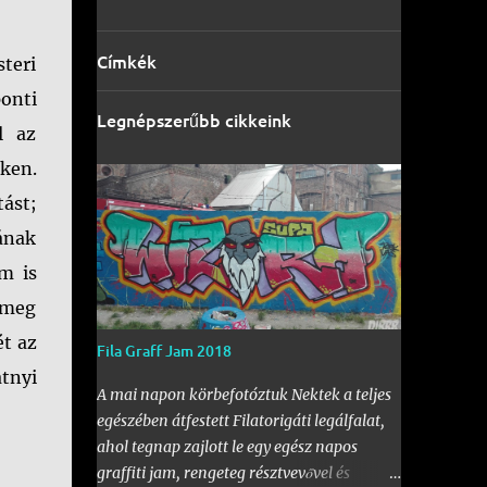
Címkék
teri
onti
Legnépszerűbb cikkeink
l az
ken.
tást;
sának
em is
g meg
ét az
Fila Graff Jam 2018
atnyi
A mai napon körbefotóztuk Nektek a teljes
egészében átfestett Filatorigáti legálfalat,
ahol tegnap zajlott le egy egész napos
graffiti jam, rengeteg résztvevővel és