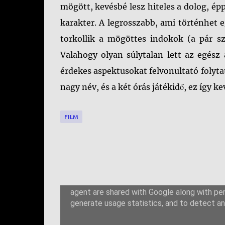
mögött, kevésbé lesz hiteles a dolog, ép
karakter. A legrosszabb, ami történhet 
torkollik a mögöttes indokok (a pár s
Valahogy olyan súlytalan lett az egész 
érdekes aspektusokat felvonultató folytat
nagy név, és a két órás játékidő, ez így ke
FILM
M
e