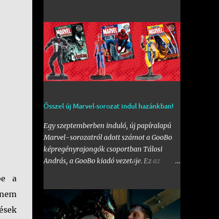
érdeklődővel. Az első fal mellett a Bogdáni
úti fal is be lett kebelezve, számtalan
rajzzal, és változatos stílusokkal. Nem is
szaporítanám szót, csekkoljátok a több
mint 60 képből álló galériát, az idei
legnagyobb hazai graffiti jam rajzaival!
Ősszel új Marvel-sorozat indul hazánkban!
Egy szeptemberben induló, új papíralapú
Marvel-sorozatról adott számot a GooBo
képregényrajongók csoportban Tálosi
András, a GooBo kiadó vezetője. Ez az
újdonság pedig nem más lesz, mint a
be a
külföldön a "
The Classic Marvel Figurine
a nem
Collection
" néven futott, 200 számot
megélt magazin, melynek minden része egy
ések