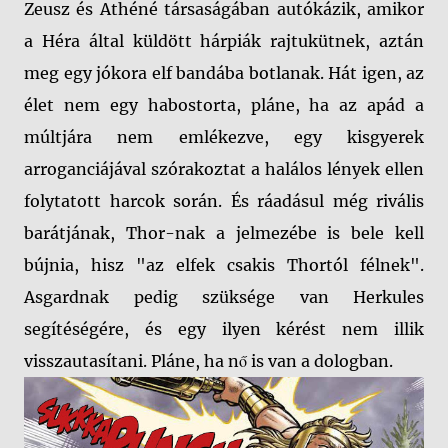
Zeusz és Athéné társaságában autókázik, amikor
a Héra által küldött hárpiák rajtukütnek, aztán
meg egy jókora elf bandába botlanak. Hát igen, az
élet nem egy habostorta, pláne, ha az apád a
múltjára nem emlékezve, egy kisgyerek
arroganciájával szórakoztat a halálos lények ellen
folytatott harcok során. És ráadásul még rivális
barátjának, Thor-nak a jelmezébe is bele kell
bújnia, hisz "az elfek csakis Thortól félnek".
Asgardnak pedig szüksége van Herkules
segítéségére, és egy ilyen kérést nem illik
visszautasítani. Pláne, ha nő is van a dologban.