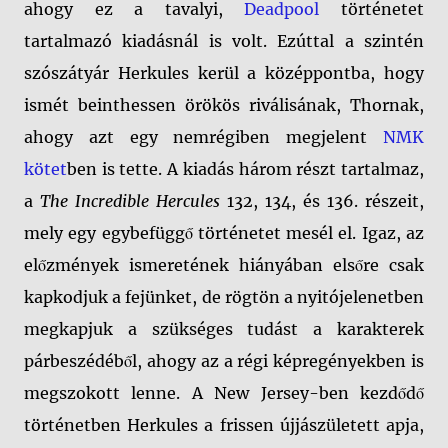
ahogy ez a tavalyi,
Deadpool
történetet
tartalmazó kiadásnál is volt. Ezúttal a szintén
szószátyár Herkules kerül a középpontba, hogy
ismét beinthessen örökös riválisának, Thornak,
ahogy azt egy nemrégiben megjelent
NMK
kötet
ben is tette. A kiadás három részt tartalmaz,
a
The Incredible Hercules
132, 134, és 136. részeit,
mely egy egybefüggő történetet mesél el. Igaz, az
előzmények ismeretének hiányában elsőre csak
kapkodjuk a fejünket, de rögtön a nyitójelenetben
megkapjuk a szükséges tudást a karakterek
párbeszédéből, ahogy az a régi képregényekben is
megszokott lenne. A New Jersey-ben kezdődő
történetben Herkules a frissen újjászületett apja,