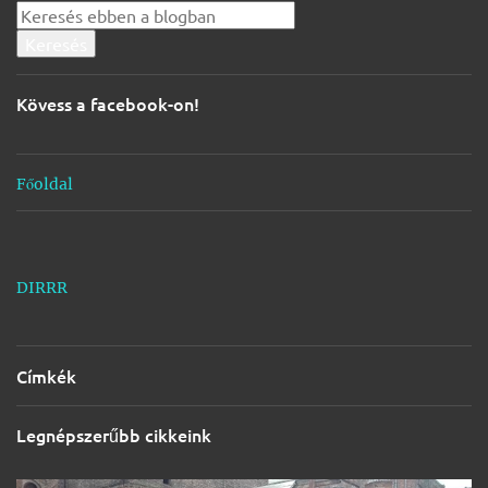
y
z
é
s
Kövess a facebook-on!
e
k
Főoldal
DIRRR
Címkék
Legnépszerűbb cikkeink