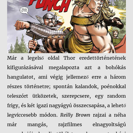
Már a legelső oldal Thor eredettörténetének
kifigurázásával megalapozta azt a bohókás
hangulatot, ami végig jellemező erre a három
részes történetre; spontán kalandok, poénokkal
teleszórt ütközetek, szerepcsere, egy random
frigy, és két igazi nagyágyú összecsapása, a lehető
legviccesebb módon.
Reilly Brown
rajzai a néha
már mangás, rajzfilmes elnagyoltságú