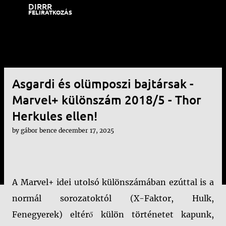
DIRRR
Ugrás a fő tartalomra
FELIRATKOZÁS
Asgardi és olümposzi bajtársak -
Marvel+ különszám 2018/5 - Thor
Herkules ellen!
by
gábor bence
december 17, 2025
A Marvel+ idei utolsó különszámában ezúttal is a
normál sorozatoktól (X-Faktor, Hulk,
Fenegyerek) eltérő külön történetet kapunk,