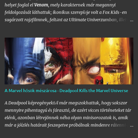
hála a Nagy
DC
- és
Marvel-Képregénygyűjtemény
egyre
helyet foglal el
Venom
, mely karakternek már megannyi
nagyobb helyet igénylő …
feldolgozását láthattuk; ikonikus szereplője volt a Fox Kids-en
sugárzott rajzfilmnek, feltűnt az Ultimate Univerzumban, illetve
a sokak által jogosan vitatott Pókember 3 filmben. Legelső
feltűnése a 80-as évekre nyúlik vissza, egészen pontosan az
Amazing Spider-Man
252. számába a szimbióta első feltűnése, a
299. számban pedig már Venomot csodálhattuk egy rövid cameo
erejéig a füzet végén, egy vérfagyasztó jelenetben, ahol Mary
Jane-et rémítette halálra. A gonosztevő megalkotása egyébként
Todd MacFarlane
és
David Michelinie
nevéhez fűzödik, előbbi
pedig részt vett a film forgatókönyvének megírásában. A rajongói
nyomást általában igyekeznek figyelembe venni mind a
A Marvel hősök mészárosa - Deadpool Kills the Marvel Universe
képregények, mind a filmek terén, a Marvel és a Sony közös
megegyezésének köszönhetően pedig megszületett a legendás
A Deadpool képregényektől már megszokhattuk, hogy sokszor
karakter, Venom önálló filmje. (Azt azért hozzátenném
mennyire pihentagyú és fárasztó, de azért vicces történeteket tár
zárójelben, hogy inkább lett ez egy Eddie …
elénk, azonban létrejönnek néha olyan minisorozatok is, amik
már a jóízlés határait feszegetve próbálnak mindenre rátenni egy
lapáttal, az ingerküszöböt jócskán átlépve. A 2011 és 2012-ben