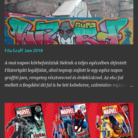
Fila Graff Jam 2018
A mai napon körbefotóztuk Nektek a teljes egészében átfestett
Filatorigáti legálfalat, ahol tegnap zajlott le egy egész napos
graffiti jam, rengeteg résztvevővel és érdeklődővel. Az első fal
mellett a Bogdáni úti fal is be lett kebelezve, számtalan rajzzal, és
változatos stílusokkal. Nem is szaporítanám szót, csekkoljátok a
több mint 60 képből álló galériát, az idei legnagyobb hazai
graffiti jam rajzaival!