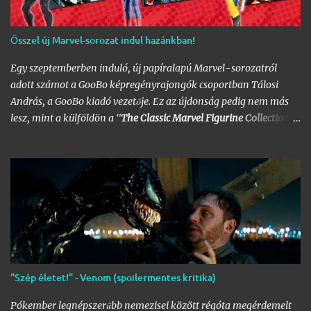
Ősszel új Marvel-sorozat indul hazánkban!
Egy szeptemberben induló, új papíralapú Marvel-sorozatról
adott számot a GooBo képregényrajongók csoportban Tálosi
András, a GooBo kiadó vezetője. Ez az újdonság pedig nem más
lesz, mint a külföldön a "
The Classic Marvel Figurine Collection
"
néven futott, 200 számot megélt magazin, melynek minden
része egy 20 oldalas "kisokos" az adott karakter eddigi
életpályájáról, egy róla mintázott ólomfigurával együtt.
Hazánkban már volt hasonló kaliberű próbálkozás a DC
figurákkal, de az a kísérlet hamar kudarcba fulladt, és kaszálták
a sorozatot. A kiadó ezúttal is az Eaglemoss lesz, a megjelenésre
pedig már nem is kell olyan sokat várnunk, alig néhány hét
múlva már a polcunkon tudhatjuk az első darabot. Az eredeti
sorozat 200 számot élt meg, ami azért nem kevés figurát jelent;
"Szép életet!" - Venom (spoilermentes kritika)
lehet készíteni hozzá az üres polcokat, melyek átrendezése már
így is folyamatosan borsot tör a képregényrajongók orra alá,
Pókember legnépszerűbb nemezisei között régóta megérdemelt