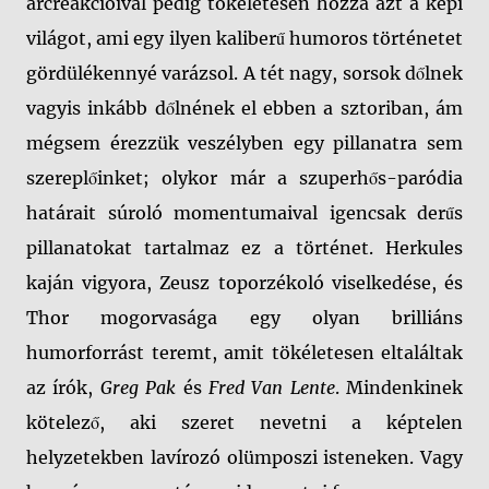
arcreakcióival pedig tökéletesen hozza azt a képi
világot, ami egy ilyen kaliberű humoros történetet
gördülékennyé varázsol. A tét nagy, sorsok dőlnek
vagyis inkább dőlnének el ebben a sztoriban, ám
mégsem érezzük veszélyben egy pillanatra sem
szereplőinket; olykor már a szuperhős-paródia
határait súroló momentumaival igencsak derűs
pillanatokat tartalmaz ez a történet. Herkules
kaján vigyora, Zeusz toporzékoló viselkedése, és
Thor mogorvasága egy olyan brilliáns
humorforrást teremt, amit tökéletesen eltaláltak
az írók,
Greg Pak
és
Fred Van Lente
. Mindenkinek
kötelező, aki szeret nevetni a képtelen
helyzetekben lavírozó olümposzi isteneken. Vagy