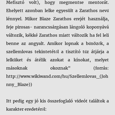
Mefisztó volt), hogy megmentse mentorát.
Ehelyett azonban lelke egyesült a Zarathos nevű
lénnyel. Mikor Blaze Zarathos erejét használja,
feje pirosas- narancssárgásan lángoló koponyává
változik, kékké Zarathos miatt változik ha fel leli
benne az angyalt. Amikor lopnak a bűnözők, a
szellemlovas tekintetétől a tisztító tűz átjárja a
lelküket és átélik azokat a kínokat, melyet
másoknak okoznak" (forrás:
http://www.wikiwand.com/hu/Szellemlovas_(Joh
nny_Blaze))
Itt pedig egy jó kis összefoglaló videót találtok a
karakter eredetéről: