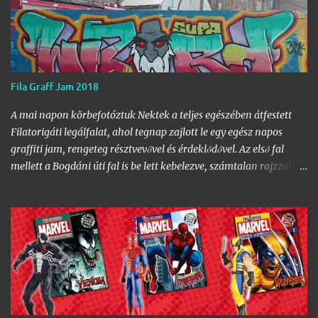
Fila Graff Jam 2018
A mai napon körbefotóztuk Nektek a teljes egészében átfestett
Filatorigáti legálfalat, ahol tegnap zajlott le egy egész napos
graffiti jam, rengeteg résztvevővel és érdeklődővel. Az első fal
mellett a Bogdáni úti fal is be lett kebelezve, számtalan rajzzal, és
változatos stílusokkal. Nem is szaporítanám szót, csekkoljátok a
több mint 60 képből álló galériát, az idei legnagyobb hazai
graffiti jam rajzaival!