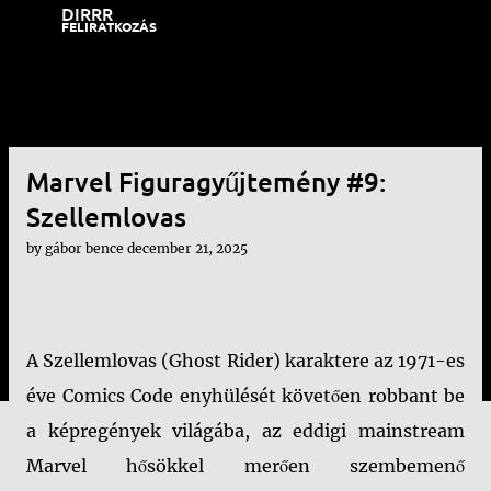
DIRRR
Ugrás a fő tartalomra
FELIRATKOZÁS
Marvel Figuragyűjtemény #9:
Szellemlovas
by
gábor bence
december 21, 2025
A Szellemlovas (Ghost Rider) karaktere az 1971-es
éve Comics Code enyhülését követően robbant be
a képregények világába, az eddigi mainstream
Marvel hősökkel merően szembemenő