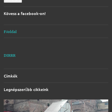
é
s
Kövess a facebook-on!
e
k
Főoldal
DIRRR
Címkék
Legnépszerűbb cikkeink