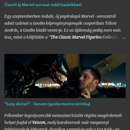
Ősszel új Marvel-sorozat indul hazánkban!
Egy szeptemberben induló, új papíralapú Marvel-sorozatról
adott számot a GooBo képregényrajongók csoportban Tálosi
András, a GooBo kiadó vezetője. Ez az újdonság pedig nem más
lesz, mint a külföldön a "
The Classic Marvel Figurine Collection
"
néven futott, 200 számot megélt magazin, melynek minden
része egy 20 oldalas "kisokos" az adott karakter eddigi
életpályájáról, egy róla mintázott ólomfigurával együtt.
Hazánkban már volt hasonló kaliberű próbálkozás a DC
figurákkal, de az a kísérlet hamar kudarcba fulladt, és kaszálták
a sorozatot. A kiadó ezúttal is az Eaglemoss lesz, a megjelenésre
pedig már nem is kell olyan sokat várnunk, alig néhány hét
múlva már a polcunkon tudhatjuk az első darabot. Az eredeti
sorozat 200 számot élt meg, ami azért nem kevés figurát jelent;
"Szép életet!" - Venom (spoilermentes kritika)
lehet készíteni hozzá az üres polcokat, melyek átrendezése már
így is folyamatosan borsot tör a képregényrajongók orra alá,
Pókember legnépszerűbb nemezisei között régóta megérdemelt
hála a Nagy
DC
- és
Marvel-Képregénygyűjtemény
egyre
helyet foglal el
Venom
, mely karakternek már megannyi
nagyobb helyet igénylő …
feldolgozását láthattuk; ikonikus szereplője volt a Fox Kids-en