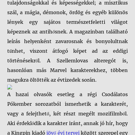
tulajdonságokkal és képességekkel; a misztikus
szál, a mágia, démonok, ördög és egyéb különös
lények egy sajátos természetfeletti világot
képeznek az antihősnek. A magazinban található
leírás helyenként zavarosnak és bonyolultnak
tűnhet, viszont átfogó képet ad az eddigi
történésekről. A Szellemlovas alteregót is,
hasonlóan más Marvel karakterekhez, többen
magukra öltötték az évtizedek során.
A hazai olvasók esetleg a régi Csodálatos
Pókember sorozatból ismerhetik a karakterét,
vagy a felejthető, két részt megélt mozifilmből.
Aki érdeklődik a karakter iránt, annak jó hír, hogy
a Kingpin kiadó
jövő évi tervei
között szerepel egy